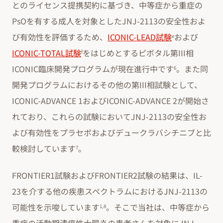
とのライセンス提携契約に基づき、中等症から重症の
PsOを有する成人を対象としたJNJ-2113の安全性およ
び有効性を評価するため、
ICONIC-LEAD試験
および
e
ICONIC-TOTAL試験
をはじめとするピボタル第III相
f
ICONIC臨床開発プログラムが現在進行中です
。また同
6
開発プログラムにおけるその他の第III相試験として、
ICONIC-ADVANCE 1およびICONIC-ADVANCE 2が開始さ
れており、これらの試験においてJNJ-2113の安全性お
よび有効性をプラセボおよびデュークラバシチニブと比
較検討しています
。
7
FRONTIER1試験およびFRONTIER2試験の結果は、IL-
23を介する他の疾患スペクトラムにおけるJNJ-2113の
可能性を示唆しています
。そこで当社は、中等症から
1,8