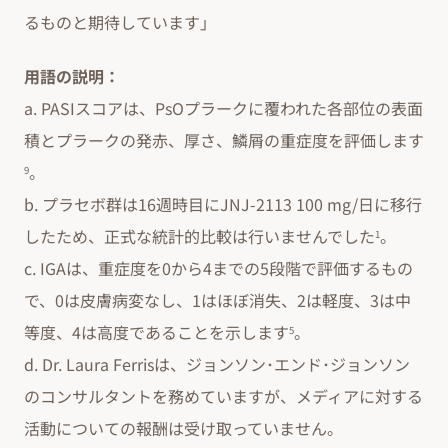
るものと期待しています」
用語の説明：
a. PASIスコアは、PsOプラークに覆われた各部位の表面
積とプラークの発赤、厚さ、鱗屑の重症度を評価します
。
9
b. プラセボ群は16週時目にJNJ-2113 100 mg/日に移行
したため、正式な統計的比較は行いませんでした
。
1
c. IGAは、重症度を0から4までの5段階で評価するもの
で、0は皮膚病変なし、1はほぼ消失、2は軽度、3は中
等度、4は高度であることを示します
。
5
d. Dr. Laura Ferrisは、ジョンソン･エンド･ジョンソン
のコンサルタントを務めていますが、メディアに対する
活動についての報酬は受け取っていません。