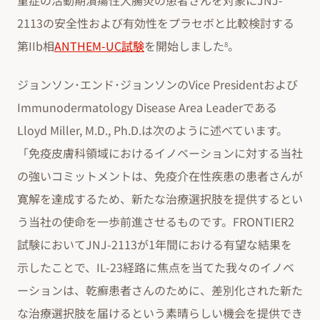
重症の活動期潰瘍性大腸炎の患者さんを対象にJNJ-
2113の安全性および有効性をプラセボと比較検討する
第IIb相
ANTHEM-UC試験
を開始しました
。
8
ジョンソン･エンド･ジョンソンのVice Presidentおよび
Immunodermatology Disease Area Leaderである
Lloyd Miller, M.D., Ph.D.は次のように述べています。
「免疫皮膚科領域におけるイノベーションに対する当社
の強いコミットメントは、免疫介在性疾患の患者さんが
寛解を達成するため、新たな治療選択肢を提供するとい
う当社の使命を一歩前進させるものです。FRONTIER2
試験においてJNJ-2113が1年間における有望な結果を
示したことで、IL-23経路に焦点を当てた我々のイノベ
ーションは、乾癬患者さんのために、差別化された新た
な治療選択肢を届けるという素晴らしい機会を提供でき