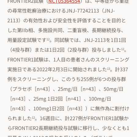
FRONTIER2試験（
NCT05364554
）は、中等症から重症
の尋常性乾癬治療におけるJNJ-77242113（JNJ-
2113）の有効性および安全性を評価することを目的と
した第IIb相、多施設共同、二重盲検、長期継続投与、
用量設定試験です
。同試験では、JNJ-2113を1日1回
12
（4投与群）または1日2回（2投与群）投与しました
。
12
FRONTIER1試験は、1人目の患者さんのスクリーニング
実施日である2022年2月3日に開始されました
。計337
13
例をスクリーニングし、このうち255例が6つの投与群
（プラセボ［n=43］、25mg/日［n=43］、50mg/日
［n=43］、25mg 1日2回［n=41］、100mg/日
［n=43］、100mg1日2回［n=43］）に無作為に割付け
られました
。16週目に、計227例がFRONTIER1試験か
12
らFRONTIER2長期継続投与試験に移行し、少なくとも1