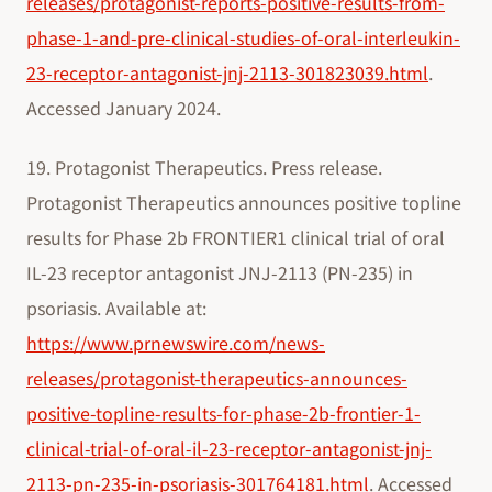
releases/protagonist-reports-positive-results-from-
phase-1-and-pre-clinical-studies-of-oral-interleukin-
23-receptor-antagonist-jnj-2113-301823039.html
.
Accessed January 2024.
19. Protagonist Therapeutics. Press release.
Protagonist Therapeutics announces positive topline
results for Phase 2b FRONTIER1 clinical trial of oral
IL-23 receptor antagonist JNJ-2113 (PN-235) in
psoriasis. Available at:
https://www.prnewswire.com/news-
releases/protagonist-therapeutics-announces-
positive-topline-results-for-phase-2b-frontier-1-
clinical-trial-of-oral-il-23-receptor-antagonist-jnj-
2113-pn-235-in-psoriasis-301764181.html
. Accessed