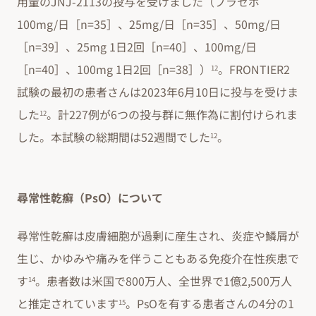
用量のJNJ-2113の投与を受けました（プラセボ
100mg/日［n=35］、25mg/日［n=35］、50mg/日
［n=39］、25mg 1日2回［n=40］、100mg/日
［n=40］、100mg 1日2回［n=38］）
。FRONTIER2
12
試験の最初の患者さんは2023年6月10日に投与を受けま
した
。計227例が6つの投与群に無作為に割付けられま
12
した。本試験の総期間は52週間でした
。
12
尋常性乾癬（PsO）について
尋常性乾癬は皮膚細胞が過剰に産生され、炎症や鱗屑が
生じ、かゆみや痛みを伴うこともある免疫介在性疾患で
す
。患者数は米国で800万人、全世界で1億2,500万人
14
と推定されています
。PsOを有する患者さんの4分の1
15