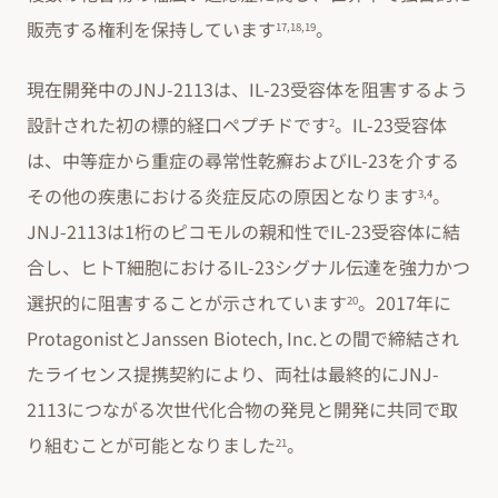
販売する権利を保持しています
。
17,18,19
現在開発中のJNJ-2113は、IL-23受容体を阻害するよう
設計された初の標的経口ペプチドです
。IL-23受容体
2
は、中等症から重症の尋常性乾癬およびIL-23を介する
その他の疾患における炎症反応の原因となります
。
3,4
JNJ-2113は1桁のピコモルの親和性でIL-23受容体に結
合し、ヒトT細胞におけるIL-23シグナル伝達を強力かつ
選択的に阻害することが示されています
。2017年に
20
ProtagonistとJanssen Biotech, Inc.との間で締結され
たライセンス提携契約により、両社は最終的にJNJ-
2113につながる次世代化合物の発見と開発に共同で取
り組むことが可能となりました
。
21