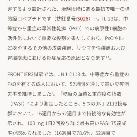
害するよう設計された、治験段階にある最初で唯一の標
的経口ペプチドです（抄録番号:
S026
）
。IL-23は、中
1,2
等症から重症の尋常性乾癬（PsO）での病原性T細胞の
活性化において重要な役割を果たしており、PsOやIL-
23を介するその他の皮膚疾患、リウマチ性疾患および
胃腸疾患における炎症反応の原因となります
。
3,4
FRONTIER2試験では、JNJ-2113は、中等症から重症の
PsOを有する成人において、52週間を通して高い皮疹消
失率を維持しました
。「乾癬の面積と重症度の指数」
1
（PASI）
により測定したところ、5つのJNJ-2113投与
a
群において、16週目から52週目まで持続的な有効性が
示され、100 mg 1日2回投与群で最も高いPASI 75達成
率が認められました（16週目で78.6%、52週目で