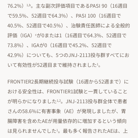
76.2%）
。主な副次評価項目であるPASI 90（16週目
1,b
で59.5%、52週目で64.3%）、PASI 100（16週目で
40.5%、52週目で40.5%）、治験責任医師による全般的
評価（IGA）
が0または1（16週目で64.3%、52週目で
c
73.8%）、IGAが0（16週目で45.2%、52週目で
42.9%）についても、5つのJNJ-2113投与群すべてにお
いて有効性が52週目まで維持されました
。
1
FRONTIER2長期継続投与試験（16週から52週まで）に
おける安全性は、FRONTIER1試験と一貫していること
が明らかになりました
。JNJ-2113投与群全体で患者
1,2
さんの58.6%に有害事象（AE）が発現しましたが、胃
腸障害を含めたAEが用量依存的に増加するという傾向
は見られませんでした
。最も多く報告されたAEは、上
1