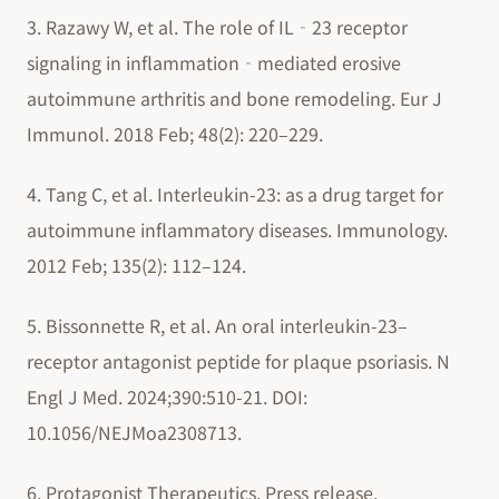
3. Razawy W, et al. The role of IL‐23 receptor
signaling in inflammation‐mediated erosive
autoimmune arthritis and bone remodeling. Eur J
Immunol. 2018 Feb; 48(2): 220–229.
4. Tang C, et al. Interleukin-23: as a drug target for
autoimmune inflammatory diseases. Immunology.
2012 Feb; 135(2): 112–124.
5. Bissonnette R, et al. An oral interleukin-23–
receptor antagonist peptide for plaque psoriasis. N
Engl J Med. 2024;390:510-21. DOI:
10.1056/NEJMoa2308713.
6. Protagonist Therapeutics. Press release.