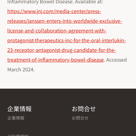
Inflammatory Bowel Disease. Available at:
https://www.jnj.com/media-center/press-
releases/janssen-enters-into-worldwide-exclusive-
license-and-collaboration-agreement-with-
protagonist-therapeutics-inc-for-the-oral-interlukin-
23-receptor-antagonist-drug-candidate-for-the-
treatment-of-inflammatory-bowel-disease
. Accessed
March 2024.
企業情報
お問合せ
企業情報
お問合せ