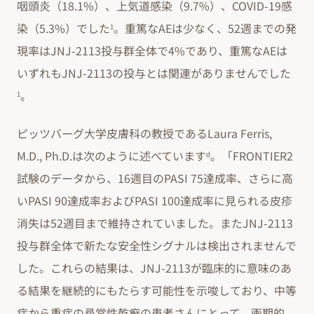
咽頭炎（18.1%）、上気道感染（9.7%）、COVID-19感
染（5.3%）でした
。重篤なAEは少なく、52週までの発
1
現率はJNJ-2113投与群全体で4%であり、重篤なAEは
いずれもJNJ-2113の投与とは関連がありませんでした
。
1
ピッツバーグ大学皮膚科の教授であるLaura Ferris,
M.D., Ph.D.は次のように述べています
。「FRONTIER2
d
試験のデータから、16週目のPASI 75達成率、さらに高
いPASI 90達成率およびPASI 100達成率に見られる皮疹
消失は52週目まで維持されていました。またJNJ-2113
投与群全体で新たな安全性シグナルは検出されませんで
した。これらの結果は、JNJ-2113が臨床的に意味のあ
る結果を継続的にもたらす可能性を示唆しており、中等
症から重症の尋常性乾癬の患者さんにとって、画期的