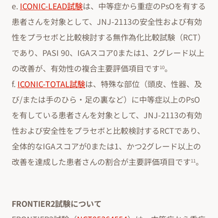
e.
ICONIC-LEAD試験
は、中等症から重症のPsOを有する
患者さんを対象として、JNJ-2113の安全性および有効
性をプラセボと比較検討する無作為化比較試験（RCT）
であり、PASI 90、IGAスコア0または1、2グレード以上
の改善が、有効性の複合主要評価項目です
。
10
f.
ICONIC-TOTAL試験
は、特殊な部位（頭皮、性器、及
び/または手のひら・足の裏など）に中等症以上のPsO
を有している患者さんを対象として、JNJ-2113の有効
性および安全性をプラセボと比較検討するRCTであり、
全体的なIGAスコアが0または1、かつ2グレード以上の
改善を達成した患者さんの割合が主要評価項目です
。
11
FRONTIER2試験について