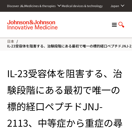
S
Discover J&J
Medicines & therapies
Medical devices & technology
Japan
k
i
p
M
S
t
e
h
o
n
o
c
日本
/
u
w
o
IL-23受容体を阻害する、治験段階にある最初で唯一の標的経口ペプチドJN
S
n
e
t
a
e
IL-23受容体を阻害する、治
r
n
c
t
h
験段階にある最初で唯一の
標的経口ペプチドJNJ-
2113、中等症から重症の尋