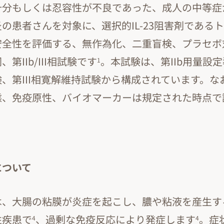
十分もしくは忍容性が不良であった、成人の中等症
の患者さんを対象に、選択的IL-23阻害剤である
安全性を評価する、無作為化、二重盲検、プラセボ
第IIb/III相試験です
。本試験は、第IIb用量設定
1
、第III相寛解維持試験から構成されています。な
態、免疫原性、バイオマーカーは規定された時点で
について
は、大腸の粘膜が炎症を起こし、膿や粘液を産生す
性疾患で
、過剰な免疫反応により発症します
。症
4
4