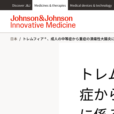
S
Discover J&J
Medicines & therapies
Medical devices & technology
k
i
p
t
o
c
日本
/
トレムフィア ® 、成人の中等症から重症の潰瘍性大腸炎
o
n
t
e
n
トレ
t
症か
に係