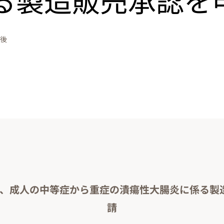
午後
®、成人の中等症から重症の潰瘍性大腸炎に係る製
請