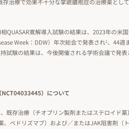
月に既存治療で効果不十分な掌蹠膿疱症の治療薬とし
II相QUASAR寛解導入試験の結果は、2023年の
 Disease Week：DDW）年次総会で発表され
、44週ま
2
解維持試験の結果は、今後開催される学術会議で発
（NCT04033445）について
験は、既存治療（チオプリン製剤またはステロイド
害薬、ベドリズマブ）および／またはJAK阻害剤（