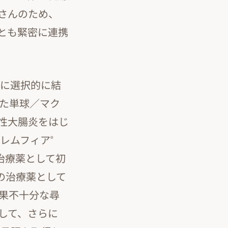
さんのため、
とも緊密に連携
トに選択的に結
した単球／マク
性大腸炎をはじ
レムフィア
®
治療薬として初
の治療薬として
効果不十分な尋
して、さらに