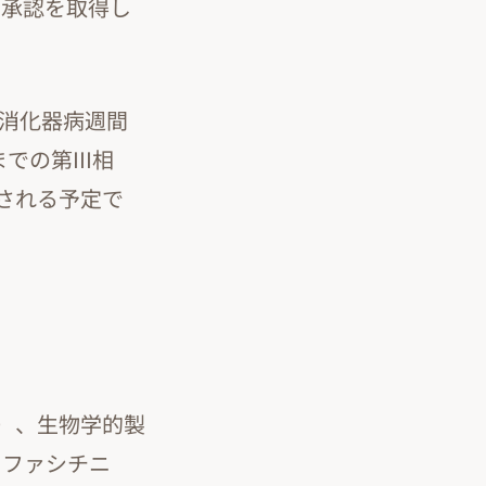
て承認を取得し
米国消化器病週間
での第III相
表される予定で
薬）、生物学的製
トファシチニ