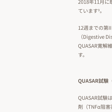
2018年11
ています
。
9
12週までの第I
（Digestive
QUASAR寛
す。
QUASAR試験
QUASAR試
剤（TNFα阻