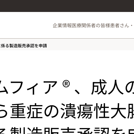
企業情報
医療関係者の皆様
患者さん・
に係る製造販売承認を申請
ムフィア ® 、成人
ら重症の潰瘍性大
る製造販売承認を