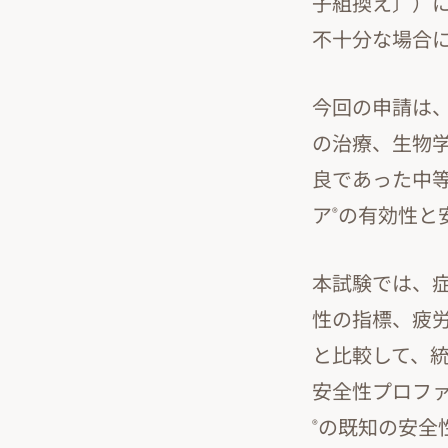
子組換え〕）
不十分な場合
今回の申請は、
の治療、生物学
良であった中
ア
の有効性と
®
本試験では、
性の指標、疲
と比較して、
安全性プロフ
の既知の安全
®