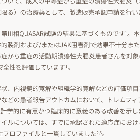
について、成人の中等症から重症の潰瘍性大腸炎（
に限る）の治療薬として、製造販売承認申請を行い
第III相QUASAR試験の結果に基づくものです
。本
1
的製剤および/またはJAK阻害剤で効果不十分ま
等症から重症の活動期潰瘍性大腸炎患者さんを対象
安全性を評価しています
。
1
症状、内視鏡的寛解や組織学的寛解などの評価項目
労などの患者報告アウトカムにおいて、トレムフィ
統計学的に有意かつ臨床的に意義のある改善を示し
ァイルについては、すでに承認された適応症におけ
性プロファイルと一貫していました
。
2,3