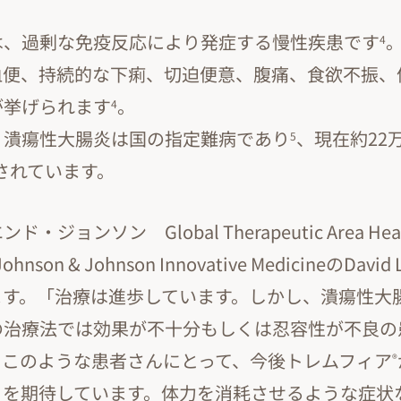
は、過剰な免疫反応により発症する慢性疾患です
4
血便、持続的な下痢、切迫便意、腹痛、食欲不振、
が挙げられます
。
4
、潰瘍性大腸炎は国の指定難病であり
、現在約22
5
されています。
ジョンソン Global Therapeutic Area Hea
Johnson & Johnson Innovative MedicineのDa
ます。「治療は進歩しています。しかし、潰瘍性大
の治療法では効果が不十分もしくは忍容性が不良の
。このような患者さんにとって、今後トレムフィア
®
とを期待しています。体力を消耗させるような症状