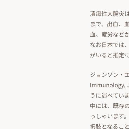
潰瘍性大腸炎
まで、出血、
血、疲労など
なお日本では
がいると推定
6
ジョンソン・エンド・
Immunology, 
うに述べてい
中には、既存
っしゃいます
択肢となるこ