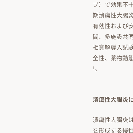
ブ）で効果不
期潰瘍性大腸炎
有効性および
間、多施設共同、
相寛解導入試験
全性、薬物動
。
1
潰瘍性大腸炎
潰瘍性大腸炎
を形成する慢