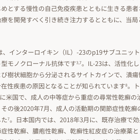
じめとする慢性の自己免疫疾患とともに生きる患者
治療を開発すべく引き続き注力するとともに、当局
」
は、インターロイキン（IL）-23のp19サブユニッ
ト型モノクローナル抗体です
。IL-23は、活性化
3,7
よび樹状細胞から分泌されるサイトカインで、潰瘍
介在性疾患の原因となることが知られています
。ト
8
7月に米国で、成人の中等症から重症の尋常性乾癬の
その後2020年7月、成人の活動期の関節症性乾癬
した
。日本国内では、2018年3月に、既存治療で
7
節症性乾癬、膿疱性乾癬、乾癬性紅皮症の治療薬と