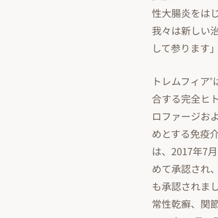
性大腸炎をは
我々は新しい
して参ります
トレムフィア
®
合する完全ヒ
ロファージお
めとする免疫
は、2017年
めて承認され、
も承認されま
常性乾癬、関