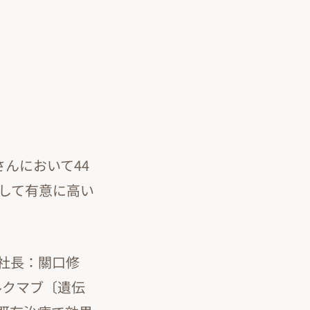
んにおいて44
して有意に高い
社長：關口修
ルクマブ〔遺伝