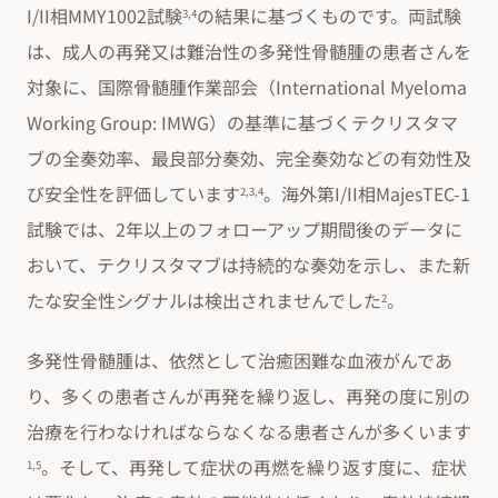
I/II相MMY1002試験
の結果に基づくものです。両試験
3,4
は、成人の再発又は難治性の多発性骨髄腫の患者さんを
対象に、国際骨髄腫作業部会（International Myeloma
Working Group: IMWG）の基準に基づくテクリスタマ
ブの全奏効率、最良部分奏効、完全奏効などの有効性及
び安全性を評価しています
。海外第I/II相MajesTEC-1
2,3,4
試験では、2年以上のフォローアップ期間後のデータに
おいて、テクリスタマブは持続的な奏効を示し、また新
たな安全性シグナルは検出されませんでした
。
2
多発性骨髄腫は、依然として治癒困難な血液がんであ
り、多くの患者さんが再発を繰り返し、再発の度に別の
治療を行わなければならなくなる患者さんが多くいます
。そして、再発して症状の再燃を繰り返す度に、症状
1,5