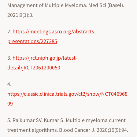
Management of Multiple Myeloma. Med Sci (Basel).
2021;9(1):3.
2.
https://meetings.asco.org/abstracts-
presentations/227285
3.
https://jrct.niph.go.jp/latest-
detail/jRCT2061200050
4.
https://classic.clinicaltrials.gov/ct2/show/NCT046968
09
5. Rajkumar SV, Kumar S. Multiple myeloma current
treatment algorithms. Blood Cancer J. 2020;10(9):94.