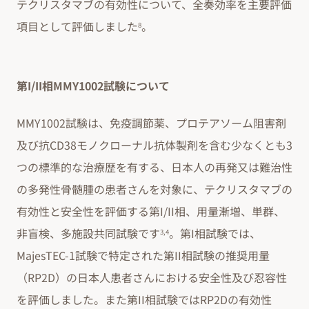
テクリスタマブの有効性について、全奏効率を主要評価
項目として評価しました
。
8
第I/II相MMY1002試験について
MMY1002試験は、免疫調節薬、プロテアソーム阻害剤
及び抗CD38モノクローナル抗体製剤を含む少なくとも3
つの標準的な治療歴を有する、日本人の再発又は難治性
の多発性骨髄腫の患者さんを対象に、テクリスタマブの
有効性と安全性を評価する第I/II相、用量漸増、単群、
非盲検、多施設共同試験です
。第I相試験では、
3,4
MajesTEC-1試験で特定された第II相試験の推奨用量
（RP2D）の日本人患者さんにおける安全性及び忍容性
を評価しました。また第II相試験ではRP2Dの有効性