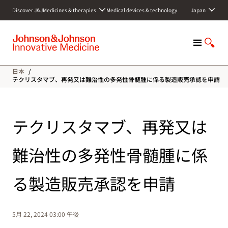
S
Discover J&J
Medicines & therapies
Medical devices & technology
Japan
k
i
p
M
S
t
e
h
o
n
o
c
日本
/
u
w
o
テクリスタマブ、再発又は難治性の多発性骨髄腫に係る製造販売承認を申請
S
n
e
t
a
e
テクリスタマブ、再発又は
r
n
c
t
h
難治性の多発性骨髄腫に係
る製造販売承認を申請
5月 22, 2024 03:00 午後