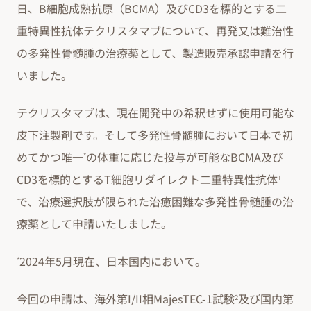
日、B細胞成熟抗原（BCMA）及びCD3を標的とする二
重特異性抗体テクリスタマブについて、再発又は難治性
の多発性骨髄腫の治療薬として、製造販売承認申請を行
いました。
テクリスタマブは、現在開発中の希釈せずに使用可能な
皮下注製剤です。そして多発性骨髄腫において日本で初
めてかつ唯一
の体重に応じた投与が可能なBCMA及び
*
CD3を標的とするT細胞リダイレクト二重特異性抗体
1
で、治療選択肢が限られた治癒困難な多発性骨髄腫の治
療薬として申請いたしました。
2024年5月現在、日本国内において。
*
今回の申請は、海外第I/II相MajesTEC-1試験
及び国内第
2