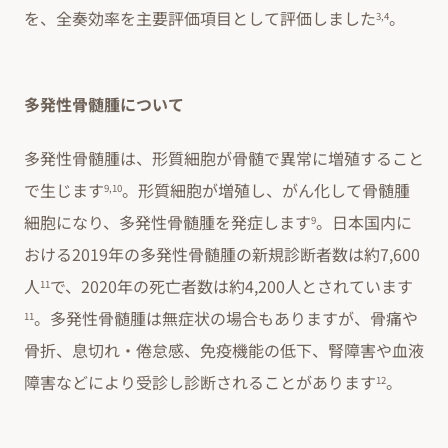
を、全奏効率を主要評価項目として評価しました
。
3,4
多発性骨髄腫について
多発性骨髄腫は、形質細胞が骨髄で異常に増殖すること
で生じます
。形質細胞が増殖し、がん化して骨髄腫
9,10
細胞になり、多発性骨髄腫を発症します
。日本国内に
9
おける2019年の多発性骨髄腫の新規診断者数は約7,600
人
で、2020年の死亡者数は約4,200人とされています
11
。多発性骨髄腫は無症状の場合もありますが、骨痛や
11
骨折、息切れ・倦怠感、免疫機能の低下、腎障害や血液
障害などにより受診し診断されることがあります
。
12