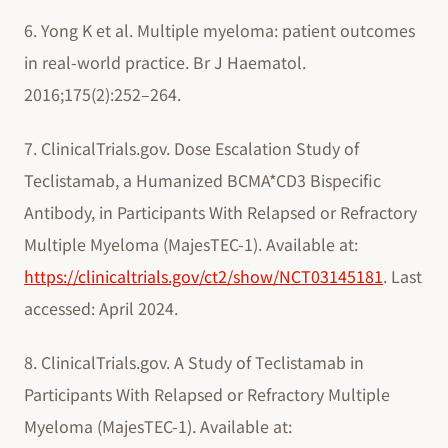
6. Yong K et al. Multiple myeloma: patient outcomes
in real-world practice. Br J Haematol.
2016;175(2):252–264.
7. ClinicalTrials.gov. Dose Escalation Study of
Teclistamab, a Humanized BCMA*CD3 Bispecific
Antibody, in Participants With Relapsed or Refractory
Multiple Myeloma (MajesTEC-1). Available at:
https://clinicaltrials.gov/ct2/show/NCT03145181
. Last
accessed: April 2024.
8. ClinicalTrials.gov. A Study of Teclistamab in
Participants With Relapsed or Refractory Multiple
Myeloma (MajesTEC-1). Available at: