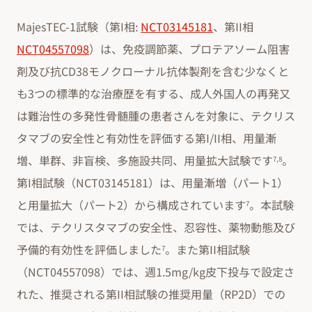
MajesTEC-1試験（第I相:
NCT03145181
、第II相
NCT04557098
）は、免疫調節薬、プロテアソーム阻害
剤及び抗CD38モノクローナル抗体製剤を含む少なくと
も3つの標準的な治療歴を有する、成人外国人の再発又
は難治性の多発性骨髄腫の患者さんを対象に、テクリス
タマブの安全性と有効性を評価する第I/II相、用量漸
増、単群、非盲検、多施設共同、用量拡大試験です
。
7,8
第I相試験（NCT03145181）は、用量漸増（パート1）
と用量拡大（パート2）から構成されています
。本試験
7
では、テクリスタマブの安全性、忍容性、薬物動態及び
予備的有効性を評価しました
。また第II相試験
7
（NCT04557098）では、週1.5mg/kg皮下投与で設定さ
れた、推奨される第II相試験の推奨用量（RP2D）での