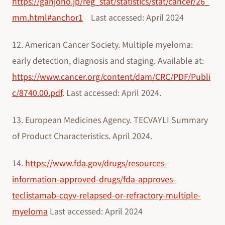
https://ganjoho.jp/reg_stat/statistics/stat/cancer/26_
mm.html#anchor1
Last accessed: April 2024
12. American Cancer Society. Multiple myeloma:
early detection, diagnosis and staging. Available at:
https://www.cancer.org/content/dam/CRC/PDF/Publi
c/8740.00.pdf
. Last accessed: April 2024.
13. European Medicines Agency. TECVAYLI Summary
of Product Characteristics. April 2024.
14.
https://www.fda.gov/drugs/resources-
information-approved-drugs/fda-approves-
teclistamab-cqyv-relapsed-or-refractory-multiple-
myeloma
Last accessed: April 2024