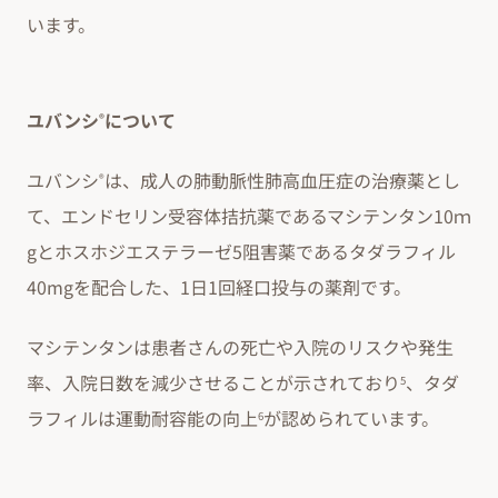
います。
ユバンシ
について
®
ユバンシ
は、成人の肺動脈性肺高血圧症の治療薬とし
®
て、エンドセリン受容体拮抗薬であるマシテンタン10ｍ
gとホスホジエステラーゼ5阻害薬であるタダラフィル
40mgを配合した、1日1回経口投与の薬剤です。
マシテンタンは患者さんの死亡や入院のリスクや発生
率、入院日数を減少させることが示されており
、タダ
5
ラフィルは運動耐容能の向上
が認められています。
6