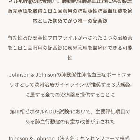
ィル40mgの配合剤）、肺動脈性肺高血圧症に係る製造
販売承認を取得１日１回服用の肺動脈性肺高血圧症を適
応とした初めてかつ唯一の配合錠
有効性及び安全性プロファイルが示された２つの治療薬
を１日１回服用の配合錠に疾患管理を最適化できる可能
性
Johnson & Johnsonの肺動脈性肺高血圧症ポートフォ
リオとして欧州治療ガイドライン
が推奨する３大経路
1
に属する全ての治療薬を提供することに
第III相ピボタルA DUE試験
において、主要評価項目で
2
ある肺血行動態の有意な改善が示された
Johnson & Johnson（法人名：ヤンセンファーマ株式