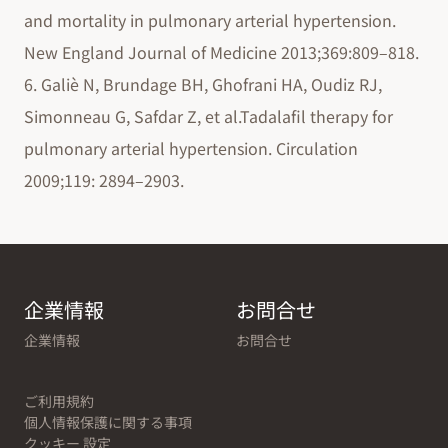
and mortality in pulmonary arterial hypertension.
New England Journal of Medicine 2013;369:809–818.
6. Galiè N, Brundage BH, Ghofrani HA, Oudiz RJ,
Simonneau G, Safdar Z, et al.Tadalafil therapy for
pulmonary arterial hypertension. Circulation
2009;119: 2894–2903.
企業情報
お問合せ
企業情報
お問合せ
ご利用規約
個人情報保護に関する事項
クッキー 設定