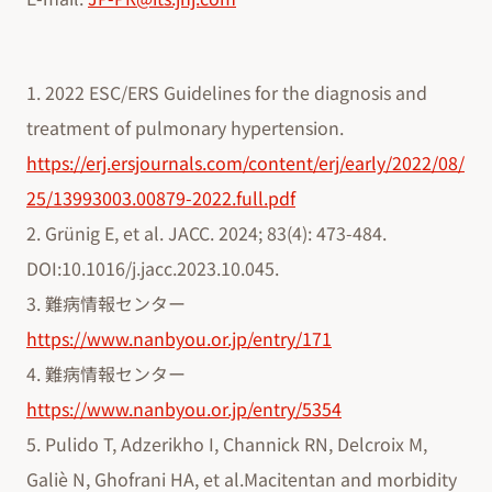
1. 2022 ESC/ERS Guidelines for the diagnosis and
treatment of pulmonary hypertension.
https://erj.ersjournals.com/content/erj/early/2022/08/
25/13993003.00879-2022.full.pdf
2. Grünig E, et al. JACC. 2024; 83(4): 473-484.
DOI:10.1016/j.jacc.2023.10.045.
3. 難病情報センター
https://www.nanbyou.or.jp/entry/171
4. 難病情報センター
https://www.nanbyou.or.jp/entry/5354
5. Pulido T, Adzerikho I, Channick RN, Delcroix M,
Galiè N, Ghofrani HA, et al.Macitentan and morbidity