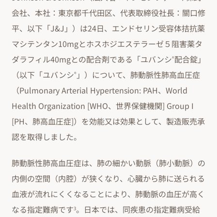
会社、本社：東京都千代田区、代表取締役社長：關口修
平、以下「J&J」）は24日、エンドセリン受容体拮抗薬
マシテンタン10mgとホスホジエステラーゼ５阻害薬タ
ダラフィル40mgとの配合剤である「ユバンシ
配合錠」
®
（以下「ユバンシ
」）について、肺動脈性肺高血圧症
®
（Pulmonary Arterial Hypertension: PAH、World
Health Organization [WHO、世界保健機関] Group I
[PH、肺高血圧症]）を効能又は効果として、製造販売承
認を取得しました。
肺動脈性肺高血圧症は、肺の細かい動脈（肺小動脈）の
内側の空間（内腔）が狭くなり、心臓から肺に送られる
血液が流れにくくなることにより、肺動脈の血圧が高く
なる指定難病です
。日本では、同疾患の指定難病受給
3