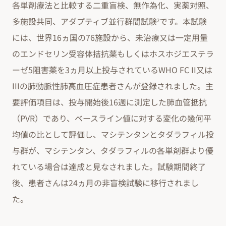
各単剤療法と比較する二重盲検、無作為化、実薬対照、
多施設共同、アダプティブ並行群間試験
です。本試験
2
には、世界16ヵ国の76施設から、未治療又は一定用量
のエンドセリン受容体拮抗薬もしくはホスホジエステラ
ーゼ5阻害薬を3ヵ月以上投与されているWHO FC II又は
IIIの肺動脈性肺高血圧症患者さんが登録されました。主
要評価項目は、投与開始後16週に測定した肺血管抵抗
（PVR）であり、ベースライン値に対する変化の幾何平
均値の比として評価し、マシテンタンとタダラフィル投
与群が、マシテンタン、タダラフィルの各単剤群より優
れている場合は達成と見なされました。試験期間終了
後、患者さんは24ヵ月の非盲検試験に移行されまし
た。