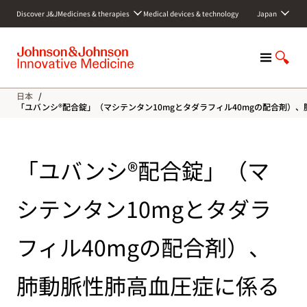
S
Discover J&J
Medicines & therapies
Medical devices & technology
Japan
k
i
p
M
S
t
e
h
o
n
o
c
日本
/
u
w
o
「ユバンシ®配合錠」（マシテンタン10mgとタダラフィル40mgの配合剤
S
n
e
t
a
e
「ユバンシ®配合錠」（マ
r
n
c
t
h
シテンタン10mgとタダラ
フィル40mgの配合剤）、
肺動脈性肺高血圧症に係る