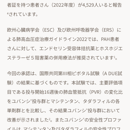
者証を持つ患者さん（2022年度）が4,529人いると報告
されています。
4
欧州心臓病学会（ESC）及び欧州呼吸器学会（ERS）に
よる肺高血圧症治療ガイドライン2022では、PAH患者
さんに対して、エンドセリン受容体拮抗薬とホスホジエ
ステラーゼ５阻害薬の併用療法が推奨されています
。
1
今回の承認は、国際共同第III相ピボタル試験（A DUE試
験）の結果に基づくものです。本試験では、主要評価項
目である投与開始16週後の肺血管抵抗（PVR）の変化比
をユバンシ
投与群とマシテンタン、タダラフィルの各
®
単剤群とを比較し、その結果ユバンシ
投与群において
®
改善が示されました
。またユバンシ
の安全性プロファ
2
®
イルは､マシテンタン及びタダラフィルの安全性プロフ