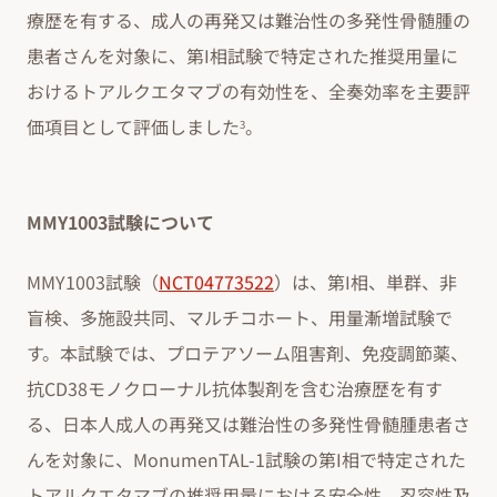
療歴を有する、成人の再発又は難治性の多発性骨髄腫の
患者さんを対象に、第I相試験で特定された推奨用量に
おけるトアルクエタマブの有効性を、全奏効率を主要評
価項目として評価しました
。
3
MMY1003試験について
MMY1003試験（
NCT04773522
）は、第I相、単群、非
盲検、多施設共同、マルチコホート、用量漸増試験で
す。本試験では、プロテアソーム阻害剤、免疫調節薬、
抗CD38モノクローナル抗体製剤を含む治療歴を有す
る、日本人成人の再発又は難治性の多発性骨髄腫患者さ
んを対象に、MonumenTAL-1試験の第I相で特定された
トアルクエタマブの推奨用量における安全性、忍容性及