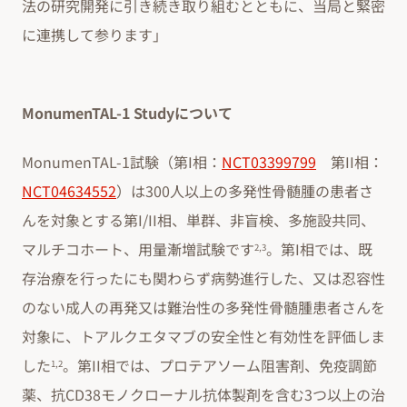
法の研究開発に引き続き取り組むとともに、当局と緊密
に連携して参ります」
MonumenTAL-1 Studyについて
MonumenTAL-1試験（第I相：
NCT03399799
第II相：
NCT04634552
）は300人以上の多発性骨髄腫の患者さ
んを対象とする第I/II相、単群、非盲検、多施設共同、
マルチコホート、用量漸増試験です
。第I相では、既
2,3
存治療を行ったにも関わらず病勢進行した、又は忍容性
のない成人の再発又は難治性の多発性骨髄腫患者さんを
対象に、トアルクエタマブの安全性と有効性を評価しま
した
。第II相では、プロテアソーム阻害剤、免疫調節
1,2
薬、抗CD38モノクローナル抗体製剤を含む3つ以上の治