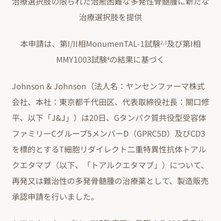
治療選択肢の限られた治癒困難な多発性骨髄腫に新たな
治療選択肢を提供
本申請は、第I/II相MonumenTAL-1試験
及び第I相
2,3
MMY1003試験
の結果に基づく
4
Johnson & Johnson（法人名：ヤンセンファーマ株式
会社、本社：東京都千代田区、代表取締役社長：關口修
平、以下「J&J」）は20日、Gタンパク質共役型受容体
ファミリーCグループ5メンバーD（GPRC5D）及びCD3
を標的とするT細胞リダイレクト二重特異性抗体トアル
クエタマブ（以下、「トアルクエタマブ」）について、
再発又は難治性の多発骨髄腫の治療薬として、製造販売
承認申請を行いました。