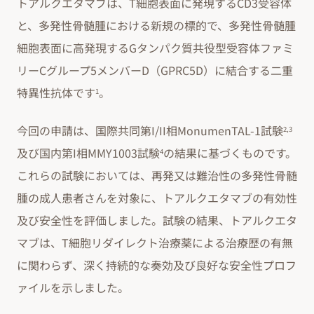
トアルクエタマブは、T細胞表面に発現するCD3受容体
と、多発性骨髄腫における新規の標的で、多発性骨髄腫
細胞表面に高発現するGタンパク質共役型受容体ファミ
リーCグループ5メンバーD（GPRC5D）に結合する二重
特異性抗体です
。
1
今回の申請は、国際共同第I/II相MonumenTAL-1試験
2,3
及び国内第I相MMY1003試験
の結果に基づくものです。
4
これらの試験においては、再発又は難治性の多発性骨髄
腫の成人患者さんを対象に、トアルクエタマブの有効性
及び安全性を評価しました。試験の結果、トアルクエタ
マブは、T細胞リダイレクト治療薬による治療歴の有無
に関わらず、深く持続的な奏効及び良好な安全性プロフ
ァイルを示しました。