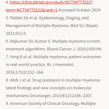
4.
https://clinicaltrials.gov/study/NCT04773522?
term=NCT04773522&rank=1
Accessed October 2024
5. Padala SA et al. Epidemiology, Staging, and
Management of Multiple Myeloma. Med Sci (Basel).
2021;9(1):3.
6. Rajkumar SV, Kumar S. Multiple myeloma current
treatment algorithms. Blood Cancer J. 2020;10(9):94.
7. Yong K et al. Multiple myeloma: patient outcomes
in real-world practice. Br J Haematol.
2016;175(2):252–264.
8. Abdi J et al. Drug resistance in multiple myeloma:
latest findings and new concepts on molecular
mechanisms Oncotarget. 2013;4(12):2186–2207.
9. American Society of Clinical Oncology. Multiple