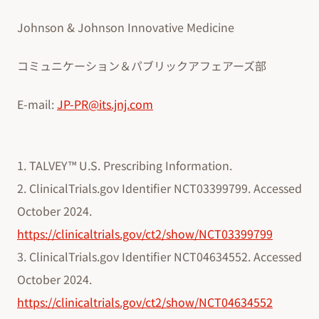
Johnson & Johnson Innovative Medicine
コミュニケーション＆パブリックアフェアーズ部
E-mail:
JP-PR@its.jnj.com
1. TALVEY™ U.S. Prescribing Information.
2. ClinicalTrials.gov Identifier NCT03399799. Accessed
October 2024.
https://clinicaltrials.gov/ct2/show/NCT03399799
3. ClinicalTrials.gov Identifier NCT04634552. Accessed
October 2024.
https://clinicaltrials.gov/ct2/show/NCT04634552