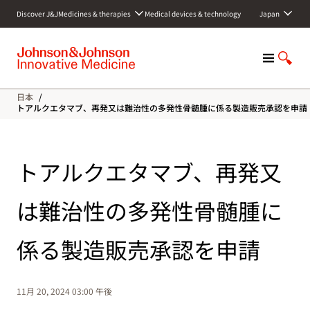
S
Discover J&J
Medicines & therapies
Medical devices & technology
Japan
k
i
p
M
S
t
e
h
o
n
o
c
日本
/
u
w
o
トアルクエタマブ、再発又は難治性の多発性骨髄腫に係る製造販売承認を申請
S
n
e
t
a
e
トアルクエタマブ、再発又
r
n
c
t
h
は難治性の多発性骨髄腫に
係る製造販売承認を申請
11月 20, 2024 03:00 午後