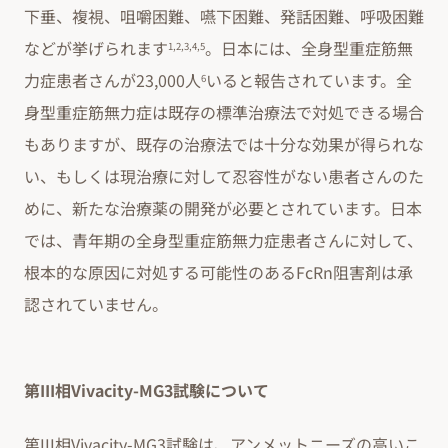
下垂、複視、咀嚼困難、嚥下困難、発話困難、呼吸困難
などが挙げられます
。日本には、全身型重症筋無
1,2,3,4,5
力症患者さんが23,000人
いると報告されています。全
6
身型重症筋無力症は既存の標準治療法で対処できる場合
もありますが、既存の治療法では十分な効果が得られな
い、もしくは現治療に対して忍容性がない患者さんのた
めに、新たな治療薬の開発が必要とされています。日本
では、青年期の全身型重症筋無力症患者さんに対して、
根本的な原因に対処する可能性のあるFcRn阻害剤は承
認されていません。
第III相Vivacity-MG3試験について
第III相Vivacity-MG3試験は、アンメットニーズの高いこ