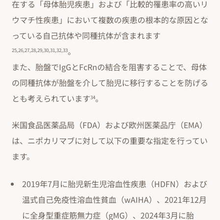
在する「母体胎児疾患」および「比較的罹患率の高いリ
ウマチ性疾患」において複数の疾患の根本的な原因とな
っている自己抗体や同種抗体が含まれます
。
25,26,27,28,29,30,31,32,33
また、胎盤でIgGとFcRnの結合を阻害することで、母体
の同種抗体が胎盤を介して胎児に移行することを防げる
とも考えられています
。
34
米国食品医薬品局（FDA）および欧州医薬品庁（EMA）
は、ニポカリマブに対して以下の重要な指定を行ってい
ます。
2019年7月に胎児新生児溶血性疾患（HDFN）および
温式自己免疫性溶血性貧血（wAIHA）、2021年12月
に全身型重症筋無力症（gMG）、2024年3月に胎