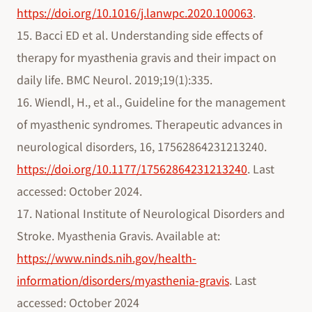
https://doi.org/10.1016/j.lanwpc.2020.100063
.
15. Bacci ED et al. Understanding side effects of
therapy for myasthenia gravis and their impact on
daily life. BMC Neurol. 2019;19(1):335.
16. Wiendl, H., et al., Guideline for the management
of myasthenic syndromes. Therapeutic advances in
neurological disorders, 16, 17562864231213240.
https://doi.org/10.1177/17562864231213240
. Last
accessed: October 2024.
17. National Institute of Neurological Disorders and
Stroke. Myasthenia Gravis. Available at:
https://www.ninds.nih.gov/health-
information/disorders/myasthenia-gravis
. Last
accessed: October 2024