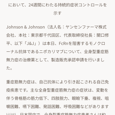
において、24週間にわたる持続的症状コントロールを
示す
Johnson & Johnson（法人名：ヤンセンファーマ株式
会社、本社：東京都千代田区、代表取締役社長：關口修
平、以下「J&J」）は本日、FcRnを阻害するモノクロ
ーナル抗体であるニポカリマブについて、全身型重症筋
無力症の治療薬として、製造販売承認申請を行いまし
た。
重症筋無力症は、自己抗体により引き起こされる自己免
疫疾患です。主な全身型重症筋無力症の症状は、変動を
伴う骨格筋の筋力低下、四肢脱力、眼瞼下垂、複視、咀
嚼困難、嚥下困難、発話困難、呼吸困難などがあります
。日本国内で、全身型重症筋無力症患者さんは約
1,2,3,4,5