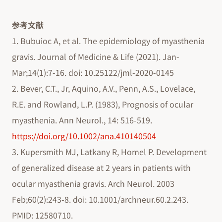
参考文献
1. Bubuioc A, et al. The epidemiology of myasthenia
gravis. Journal of Medicine & Life (2021). Jan-
Mar;14(1):7-16. doi: 10.25122/jml-2020-0145
2. Bever, C.T., Jr, Aquino, A.V., Penn, A.S., Lovelace,
R.E. and Rowland, L.P. (1983), Prognosis of ocular
myasthenia. Ann Neurol., 14: 516-519.
https://doi.org/10.1002/ana.410140504
3. Kupersmith MJ, Latkany R, Homel P. Development
of generalized disease at 2 years in patients with
ocular myasthenia gravis. Arch Neurol. 2003
Feb;60(2):243-8. doi: 10.1001/archneur.60.2.243.
PMID: 12580710.