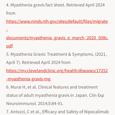
4. Myasthenia gravis fact sheet. Retrieved April 2024
from
https://www.ninds.nih.gov/sites/default/files/migrate
-
documents/myasthenia_gravis_e_march_2020_508c.
pdf
.
5. Myasthenia Gravis: Treatment & Symptoms. (2021,
April 7). Retrieved April 2024 from
https://my.clevelandclinic.org/health/diseases/17252
-myasthenia-gravis-mg
.
6. Murai H, et al. Clinical features and treatment
status of adult myasthenia gravis in Japan. Clin Exp
Neuroimmunol. 2014;5:84-91.
7. Antozzi, C et al., Efficacy and Safety of Nipocalimab