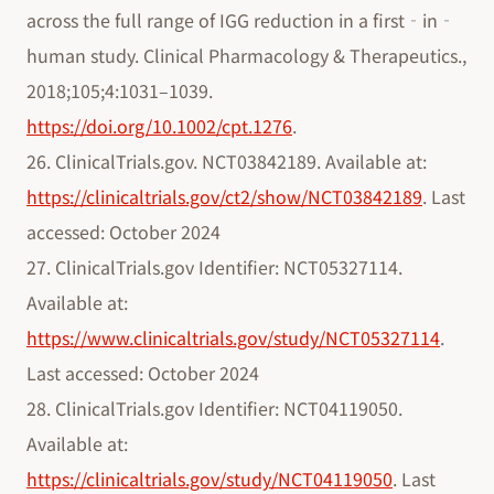
across the full range of IGG reduction in a first‐in‐
human study. Clinical Pharmacology & Therapeutics.,
2018;105;4:1031–1039.
https://doi.org/10.1002/cpt.1276
.
26. ClinicalTrials.gov. NCT03842189. Available at:
https://clinicaltrials.gov/ct2/show/NCT03842189
. Last
accessed: October 2024
27. ClinicalTrials.gov Identifier: NCT05327114.
Available at:
https://www.clinicaltrials.gov/study/NCT05327114
.
Last accessed: October 2024
28. ClinicalTrials.gov Identifier: NCT04119050.
Available at:
https://clinicaltrials.gov/study/NCT04119050
. Last