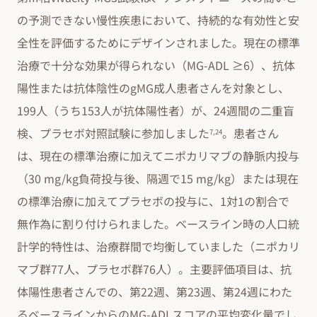
の予測できない慢性疾患において、持続的な有効性と安
全性を評価するためにデザインされました。現在の標準
治療で十分な効果が得られない（MG-ADL ≥6）、抗体
陽性または抗体陰性のgMG成人患者さんを対象とし、
199人（うち153人が抗体陽性者）が、24週間の二重盲
検、プラセボ対照試験に参加しました
。患者さん
7,24
は、現在の標準治療に加えてニポカリマブの静脈内投与
（30 mg/kg負荷投与後、隔週で15 mg/kg）または現在
の標準治療に加えてプラセボの投与に、1対1の割合で
無作為に割り付けられました。ベースライン時の人口統
計学的特性は、治療群間で均衡していました（ニポカリ
マブ群77人、プラセボ群76人）。主要評価項目は、抗
体陽性患者さんでの、第22週、第23週、第24週にわた
るベースラインからのMG-ADLスコアの平均変化量でし