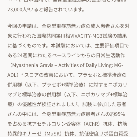
23,000人
いると報告されています。
6
今回の申請は、全身型重症筋無力症の成人患者さんを対
象に行われた国際共同第III相VIVACITY-MG3試験の結果
に基づくものです。本試験においては、主要評価項目で
ある24週間にわたるベースラインからの日常生活動作
（Myasthenia Gravis – Activities of Daily Living: MG-
ADL）
スコアの改善において、プラセボと標準治療の
a
併用群（以下、プラセボ+標準治療）に対するニポカリ
マブと標準治療の併用群（以下、ニポカリマブ+標準治
療）の優越性が検証されました
。試験に参加した患者
7
さんの中には、全身型重症筋無力症患者さんの約95%
を占める抗アセチルコリン受容体（AChR）抗体、抗筋
特異的キナーゼ（MuSK）抗体、抗低密度リポ蛋白質受