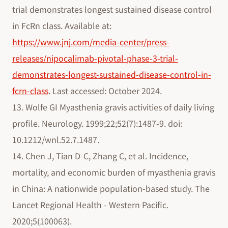
trial demonstrates longest sustained disease control
in FcRn class. Available at:
https://www.jnj.com/media-center/press-
releases/nipocalimab-pivotal-phase-3-trial-
demonstrates-longest-sustained-disease-control-in-
fcrn-class
. Last accessed: October 2024.
13. Wolfe GI Myasthenia gravis activities of daily living
profile. Neurology. 1999;22;52(7):1487-9. doi:
10.1212/wnl.52.7.1487.
14. Chen J, Tian D-C, Zhang C, et al. Incidence,
mortality, and economic burden of myasthenia gravis
in China: A nationwide population-based study. The
Lancet Regional Health - Western Pacific.
2020;5(100063).