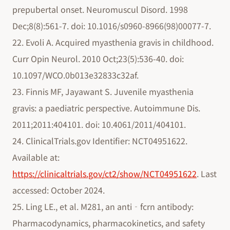
prepubertal onset. Neuromuscul Disord. 1998
Dec;8(8):561-7. doi: 10.1016/s0960-8966(98)00077-7.
22. Evoli A. Acquired myasthenia gravis in childhood.
Curr Opin Neurol. 2010 Oct;23(5):536-40. doi:
10.1097/WCO.0b013e32833c32af.
23. Finnis MF, Jayawant S. Juvenile myasthenia
gravis: a paediatric perspective. Autoimmune Dis.
2011;2011:404101. doi: 10.4061/2011/404101.
24. ClinicalTrials.gov Identifier: NCT04951622.
Available at:
https://clinicaltrials.gov/ct2/show/NCT04951622
. Last
accessed: October 2024.
25. Ling LE., et al. M281, an anti‐fcrn antibody:
Pharmacodynamics, pharmacokinetics, and safety