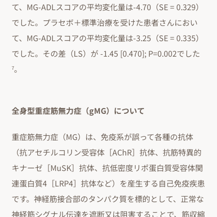
て、MG-ADLスコアの平均変化量は-4.70（SE = 0.329）
でした。プラセボ＋標準治療を受けた患者さんにおい
て、MG-ADLスコアの平均変化量は-3.25（SE = 0.335）
でした。その差（LS）が -1.45 [0.470]; P=0.002でした
。
7
全身型重症筋無力症（gMG）について
重症筋無力症（MG）は、免疫系が誤って各種の抗体
（抗アセチルコリン受容体［AChR］抗体、抗筋特異的
キナーゼ［MuSK］抗体、抗低密度リポ蛋白質受容体関
連蛋白質4［LRP4］抗体など）を産生する自己免疫疾患
です。神経筋接合部のタンパク質を標的として、正常な
神経筋シグナル伝達を遮断又は阻害することで、筋収縮