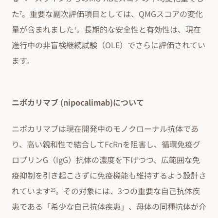
た
。重要な副次評価項目としては、QMGスコアの変化
7
量が含まれました
。長期的な安全性と有効性は、現在
7
進行中の非盲検継続試験（OLE）でさらに評価されてい
ます。
ニポカリマブ (nipocalimab)について
ニポカリマブは現在開発中のモノクローナル抗体であ
り、高い親和性で結合してFcRnを阻害し、循環免疫グ
ロブリンG（IgG）抗体の濃度を下げつつ、広範囲な免
疫抑制を引き起こさずに免疫機能も維持するよう設計さ
れています
。その対象には、3つの重要な自己抗体疾
25
患である「希少な自己抗体疾患」、母体の同種抗体が介