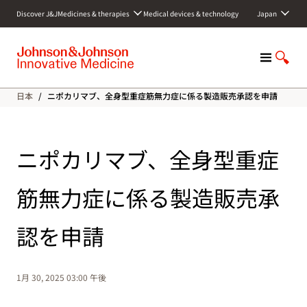
S
Discover J&J
Medicines & therapies
Medical devices & technology
Japan
k
i
p
M
S
t
e
h
o
n
o
c
日本
/
ニポカリマブ、全身型重症筋無力症に係る製造販売承認を申請
u
w
o
S
n
e
t
a
e
ニポカリマブ、全身型重症
r
n
c
t
筋無力症に係る製造販売承
h
認を申請
1月 30, 2025 03:00 午後