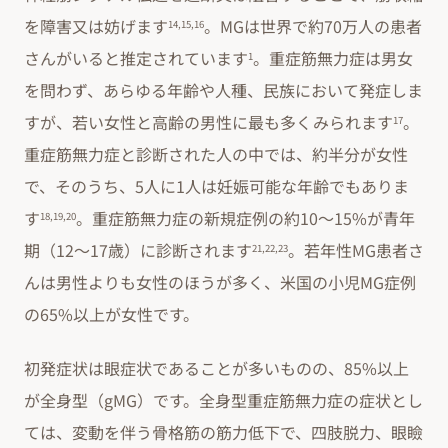
を障害又は妨げます
。MGは世界で約70万人の患者
14,15,16
さんがいると推定されています
。重症筋無力症は男女
1
を問わず、あらゆる年齢や人種、民族において発症しま
すが、若い女性と高齢の男性に最も多くみられます
。
17
重症筋無力症と診断された人の中では、約半分が女性
で、そのうち、5人に1人は妊娠可能な年齢でもありま
す
。重症筋無力症の新規症例の約10～15%が青年
18,19,20
期（12～17歳）に診断されます
。若年性MG患者さ
21,22,23
んは男性よりも女性のほうが多く、米国の小児MG症例
の65%以上が女性です。
初発症状は眼症状であることが多いものの、85%以上
が全身型（gMG）です。全身型重症筋無力症の症状とし
ては、変動を伴う骨格筋の筋力低下で、四肢脱力、眼瞼