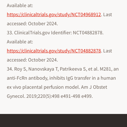
Available at:
https://clinicaltrials.gov/study/NCT04968912
. Last
accessed: October 2024.
33. ClinicalTrials.gov Identifier: NCT04882878.
Available at:
https://clinicaltrials.gov/study/NCT04882878
. Last
accessed: October 2024.
34. Roy S, Nanovskaya T, Patrikeeva S, et al. M281, an
anti-FcRn antibody, inhibits IgG transfer in a human
ex vivo placental perfusion model. Am J Obstet
Gynecol. 2019;220(5):498 e491-498 e499.