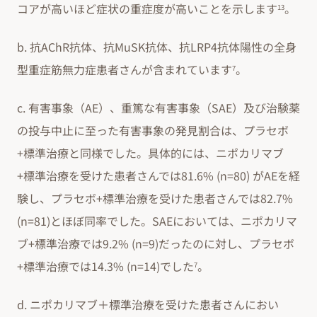
コアが高いほど症状の重症度が高いことを示します
。
13
b. 抗AChR抗体、抗MuSK抗体、抗LRP4抗体陽性の全身
型重症筋無力症患者さんが含まれています
。
7
c. 有害事象（AE）、重篤な有害事象（SAE）及び治験薬
の投与中止に至った有害事象の発見割合は、プラセボ
+標準治療と同様でした。具体的には、ニポカリマブ
+標準治療を受けた患者さんでは81.6% (n=80) がAEを経
験し、プラセボ+標準治療を受けた患者さんでは82.7%
(n=81)とほぼ同率でした。SAEにおいては、ニポカリマ
ブ+標準治療では9.2% (n=9)だったのに対し、プラセボ
+標準治療では14.3% (n=14)でした
。
7
d. ニポカリマブ＋標準治療を受けた患者さんにおい