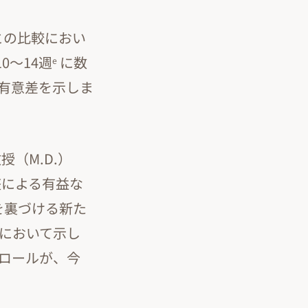
との比較におい
0～14週
に数
e
有意差を示しま
授（M.D.）
整による有益な
を裏づける新た
量において示し
トロールが、今