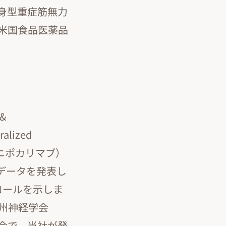
身型重症筋無力
米国食品医薬品
 &
lized
名：ニポカリマブ）
くデータを発表し
ロールを示しま
州神経学会
年年次総会で、当社が発