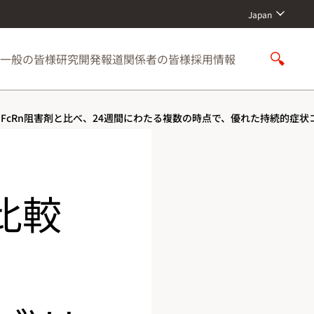
Japan
一般の皆様
研究開発
報道関係者の皆様
採用情報
S
h
o
w
のFcRn阻害剤と比べ、24週間にわたる複数の時点で、優れた持続的症
S
e
a
r
c
比較
h