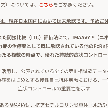
英文）については、
こちら
をご参照ください。
は、現在日本国内においては未承認です。予めご
た間接比較（ITC）評価法にて、IMAAVY
（ニポ
TM
力症の治療薬として既に承認されている他のFcRn
わたる複数の時点で、優れた持続的症状コントロ
活用し、公表されている全ての第III相試験デー
力症をはじめとする慢性自己抗体疾患における、一
症状コントロールの重要性を示す
ある
IMAAVY
は、抗アセチルコリン受容体（
AChR