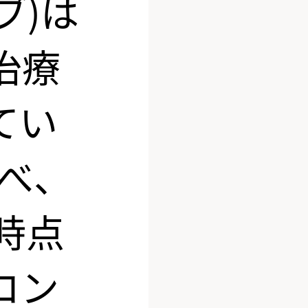
ブ)は
治療
てい
比べ、
時点
コン