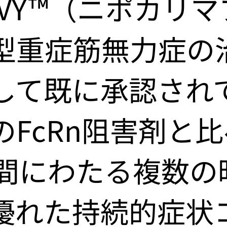
AVY™（ニポカリマ
型重症筋無力症の
して既に承認され
のFcRn阻害剤と
週間にわたる複数の
優れた持続的症状