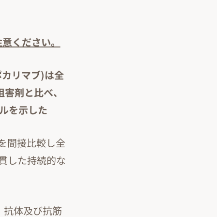
注意ください。
カリマブ)は全
阻害剤と比べ、
ールを示した
タを間接比較し全
貫した持続的な
）抗体及び抗筋