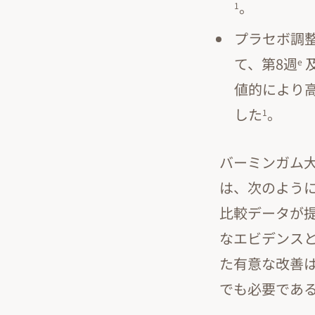
。
1
プラセボ調整
て、第8週
及
e
値的により高
した
。
1
バーミンガム大学
は、次のよう
比較データが提
なエビデンスと
た有意な改善
でも必要であ