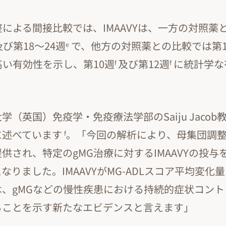
による間接比較では、IMAAVYは、一方の対照薬
び第18～24週
で、他方の対照薬との比較では第1
e
い有効性を示し、第10週
及び第12週
に統計学な
f
f
（英国）免疫学・免疫療法学部のSaiju Jacob教
に述べています
。「今回の解析により、母集団調
f
供され、特定のgMG治療に対するIMAAVYの投与
なりました。IMAAVYがMG-ADLスコア平均変化
は、gMGなどの慢性疾患における持続的症状コン
ることを示す新たなエビデンスと言えます」