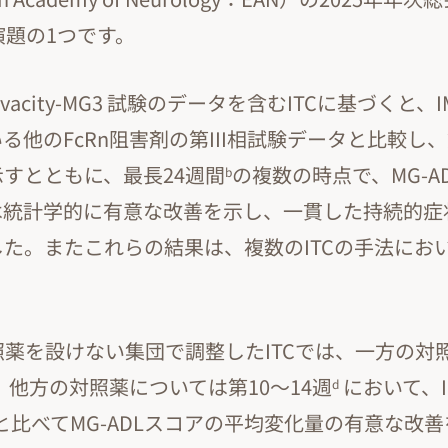
演題の1つです。
ivacity-MG3 試験のデータを含むITCに基づくと、
る他のFcRn阻害剤の第III相試験データと比較し
すとともに、最長24週間
の複数の時点で、MG-A
b
は統計学的に有意な改善を示し、一貫した持続的症
た。またこれらの結果は、複数のITCの手法にお
薬を設けない集団で調整したITCでは、一方の対
、他方の対照薬については第10～14週
において、I
d
剤と比べてMG-ADLスコアの平均変化量の有意な改