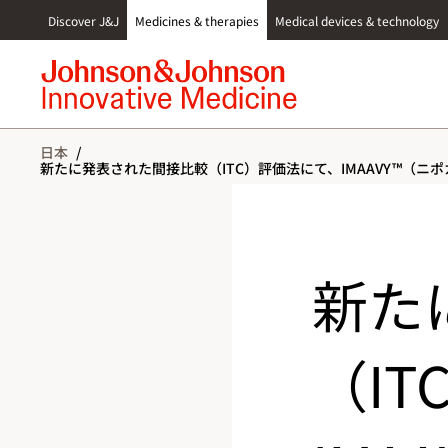
S
Discover J&J
Medicines & therapies
Medical devices & technology
k
i
p
t
o
c
日本
/
o
新たに発表された間接比較（ITC）評価法にて、IMAAVY™（
n
t
e
n
t
新た
（I