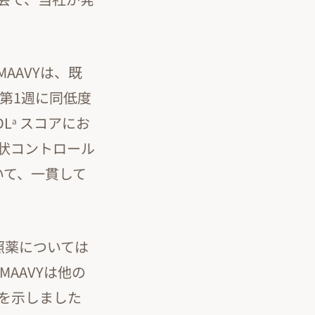
IMAAVYは、既
、第1週に同低度
DL
スコアにお
a
状コントロール
いて、一貫して
照薬については
MAAVYは他の
善を示しました