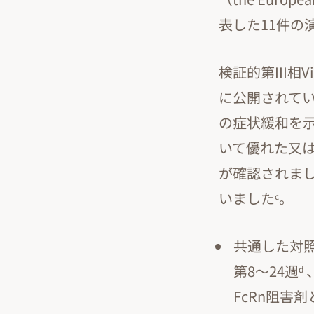
表した11件の
検証的第III相V
に公開されてい
の症状緩和を示
いて優れた又
が確認されまし
いました
。
c
共通した対照
第8～24週
d
FcRn阻害