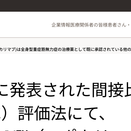
企業情報
医療関係者の皆様
患者さん・
ニポカリマブ)は全身型重症筋無力症の治療薬として既に承認されている他
に発表された間接
TC）評価法にて、