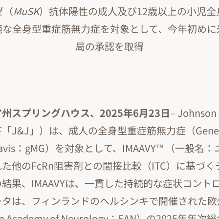
ゼ（
MuSK
）抗体陽性の成人及び12歳以上の小児全
範な全身型重症筋無力症を対象として、今年初めに
局の承認を取得
州スプリングハウス、2025年6月23日
– Johnson
以下「J&J」）は、成人の全身型重症筋無力症（Genera
a Gravis：gMG）を対象として、IMAAVY™ （一般
た他のFcRn阻害剤との間接比較（ITC）に基づ
結果、IMAAVYは、一貫した持続的な症状コント
ータは、フィンランドのヘルシンキで開催された欧
ean Academy of Neurology：EAN）の2025