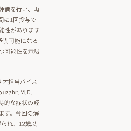
評価を行い、再
間に1回投与で
能性があります
予測可能になる
つ可能性を示唆
トフォリオ担当バイス
hr, M.D.
時的な症状の軽
ます。今回の解
られ、12歳以