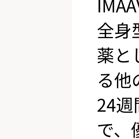
IMA
全身
薬と
る他
24
で、