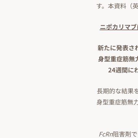
す。本資料（
ニポカリマブ
新たに発表され
身型重症筋無
24週間に
長期的な結果を
身型重症筋無
FcRn
阻害剤で