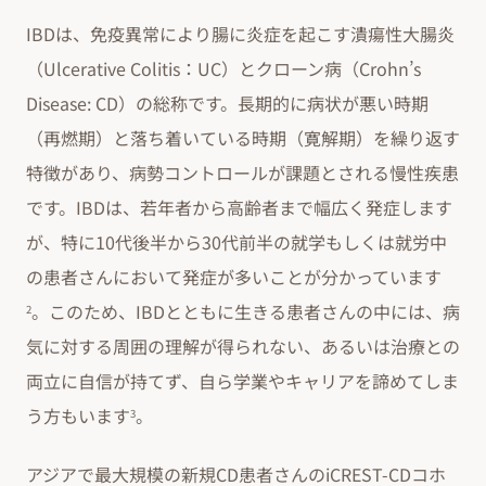
IBDは、免疫異常により腸に炎症を起こす潰瘍性大腸炎
（Ulcerative Colitis：UC）とクローン病（Crohn’s
Disease: CD）の総称です。長期的に病状が悪い時期
（再燃期）と落ち着いている時期（寛解期）を繰り返す
特徴があり、病勢コントロールが課題とされる慢性疾患
です。IBDは、若年者から高齢者まで幅広く発症します
が、特に10代後半から30代前半の就学もしくは就労中
の患者さんにおいて発症が多いことが分かっています
。このため、IBDとともに生きる患者さんの中には、病
2
気に対する周囲の理解が得られない、あるいは治療との
両立に自信が持てず、自ら学業やキャリアを諦めてしま
う方もいます
。
3
アジアで最大規模の新規CD患者さんのiCREST-CDコホ