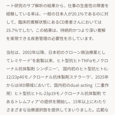
ート研究のサブ解析の結果から、仕事の生産性の障害を
経験している率は、一般の日本人が20.1%であるのに対
して、臨床的寛解状態にあるCD患者さんにおいては
25.7%でした
。この結果は、持続的かつより深い寛解
4
を実現できる疾患管理の必要性を示しています。
当社は、2002年以降、日本初のクローン病治療薬とし
てレミケード
を創製以来、ヒト型抗ヒトTNFαモノクロ
®
ーナル抗体製剤 シンポニー
、 国内初のヒト型抗ヒトIL-
®
12/23p40モノクローナル抗体製剤ステラーラ
、2025年
®
からはIBD領域において、国内初のdual-acting（二重作
用）ヒト型抗ヒトIL-23p19モノクローナル抗体製剤 で
あるトレムフィア
の提供を開始し、15年以上にわたり
®
さまざまな治療選択肢を提供してまいりました。広範な