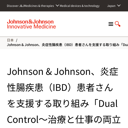
S
Discover J&J
Medicines & therapies
Medical devices & technology
Japan
k
i
p
M
S
t
e
h
o
n
o
c
日本
/
u
w
o
Johnson & Johnson、炎症性腸疾患（IBD）患者さんを支援する取り組み「Du
S
n
e
t
a
e
Johnson & Johnson、炎症
r
n
c
t
h
性腸疾患（IBD）患者さん
を支援する取り組み「Dual
Control～治療と仕事の両立