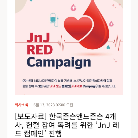
s
h
u
l
t
s
회사소식
6월 13, 2023 02:00 오전
[보도자료] 한국존슨앤드존슨 4개
사, 헌혈 참여 독려를 위한 ‘JnJ 레
드 캠페인’ 진행