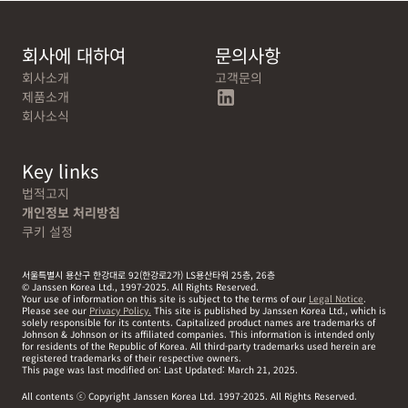
회사에 대하여
문의사항
회사소개
고객문의
linkedin
제품소개
회사소식
Key links
법적고지
개인정보 처리방침
쿠키 설정
서울특별시 용산구 한강대로 92(한강로2가) LS용산타워 25층, 26층
© Janssen Korea Ltd., 1997-2025. All Rights Reserved.
Your use of information on this site is subject to the terms of our
Legal Notice
.
Please see our
Privacy Policy.
This site is published by Janssen Korea Ltd., which is
solely responsible for its contents. Capitalized product names are trademarks of
Johnson & Johnson or its affiliated companies. This information is intended only
for residents of the Republic of Korea. All third-party trademarks used herein are
registered trademarks of their respective owners.
This page was last modified on: Last Updated: March 21, 2025.
All contents ⓒ Copyright Janssen Korea Ltd. 1997-2025. All Rights Reserved.