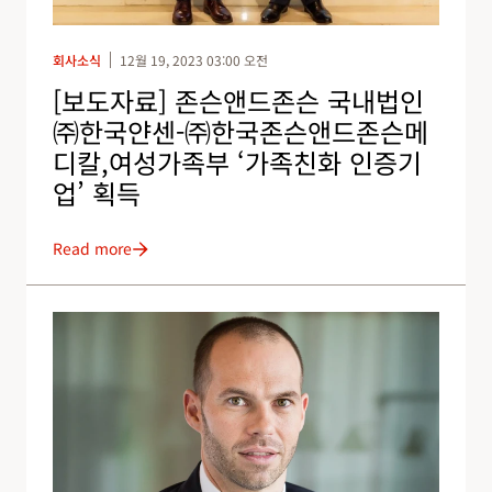
회사소식
12월 19, 2023 03:00 오전
[보도자료] 존슨앤드존슨 국내법인
㈜한국얀센-㈜한국존슨앤드존슨메
디칼,여성가족부 ‘가족친화 인증기
업’ 획득
Read more