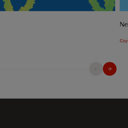
Ne
Czy