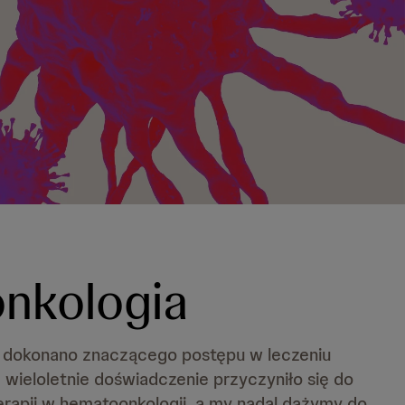
nkologia
t dokonano znaczącego postępu w leczeniu
wieloletnie doświadczenie przyczyniło się do
rapii w hematoonkologii, a my nadal dążymy do