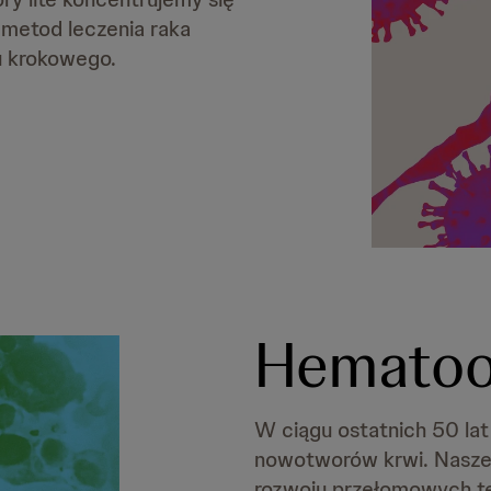
metod leczenia raka
u krokowego.
Hematoo
W ciągu ostatnich 50 la
nowotworów krwi. Nasze 
rozwoju przełomowych te