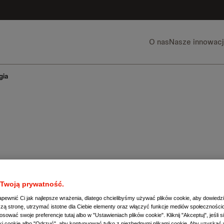
O nas
Nasze innowac
gia
 nadrzędny cel – być o krok przed 
Twoją prywatność.
pewnić Ci jak najlepsze wrażenia, dlatego chcielibyśmy używać plików cookie, aby dowiedzie
 z głównych przyczyn śmierci na św
zą stronę, utrzymać istotne dla Ciebie elementy oraz włączyć funkcje mediów społeczności
ować swoje preferencje tutaj albo w "Ustawieniach plików cookie". Kliknij "Akceptuj", jeśli 
iki cookie albo "Odrzuć", aby kontynuować tylko z niezbędnymi plikami cookie. Aby uzyskać w