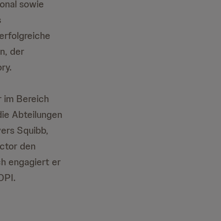
onal sowie
s
erfolgreiche
n, der
ry.
 im Bereich
die Abteilungen
ers Squibb,
ector den
h engagiert er
OPI.