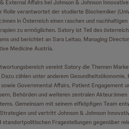
 External Affairs bei Johnson & Johnson Innovativ
ner Rolle verantwortet der studierte Biochemiker (Uni
nt:innen in Österreich einen raschen und nachhaltige
rapien zu ermöglichen. Satory ist Teil des österreic
s und berichtet an Sara Leitao, Managing Directo
ive Medicine Austria.
ntwortungsbereich vereint Satory die Themen Mark
s. Dazu zählen unter anderem Gesundheitsökonomie, 
 sowie Governmental Affairs, Patient Engagement u
ern, Behörden und weiteren zentralen Akteur:innen
tems. Gemeinsam mit seinem elfköpfigen Team entw
trategien und vertritt Johnson & Johnson Innovati
 standortpolitischen Fragestellungen gegenüber re