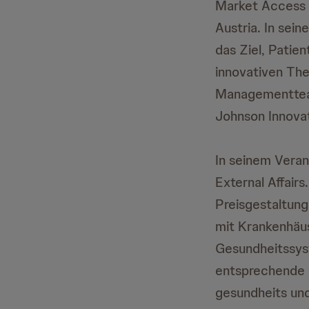
Market Access &
Austria. In sei
das Ziel, Patie
innovativen The
Managementteam
Johnson Innovat
In seinem Vera
External Affair
Preisgestaltung
mit Krankenhäus
Gesundheitssys
entsprechende S
gesundheits und