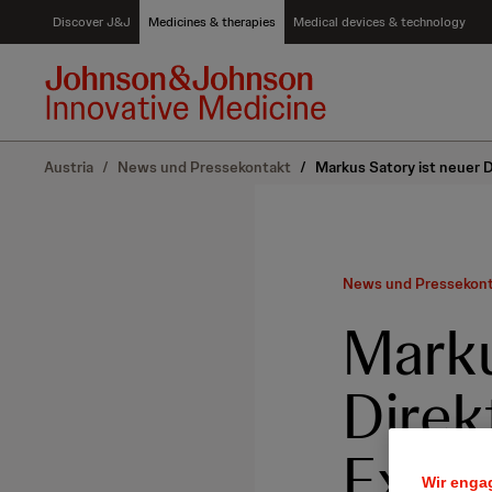
S
Discover J&J
Medicines & therapies
Medical devices & technology
k
i
p
t
o
c
Austria
/
News und Pressekontakt
/
Markus Satory ist neuer D
o
n
t
e
n
News und Pressekon
t
Marku
Direk
Exter
Wir engag