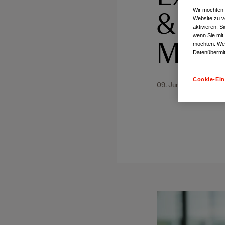
& Joh
Wir möchten 
Website zu v
aktivieren. S
wenn Sie mit
Medic
möchten. Wei
Datenübermit
Cookie-Ein
09. Juni 2026