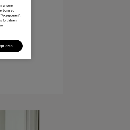
um unsere
Werbung zu
 "Akzeptieren",
s fortfahren
len
eptieren