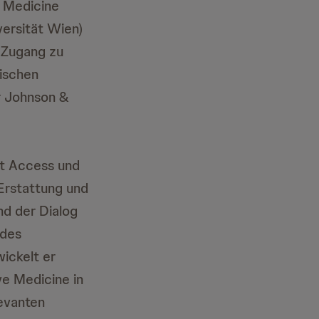
e Medicine
versität Wien)
n Zugang zu
hischen
r Johnson &
et Access und
Erstattung und
nd der Dialog
 des
ickelt er
ve Medicine in
levanten