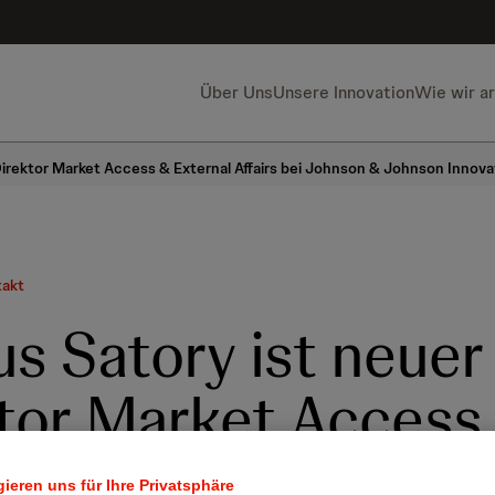
Über Uns
Unsere Innovation
Wie wir a
irektor Market Access & External Affairs bei Johnson & Johnson Innova
takt
s Satory ist neuer
tor Market Access
nal Affairs bei Joh
ieren uns für Ihre Privatsphäre