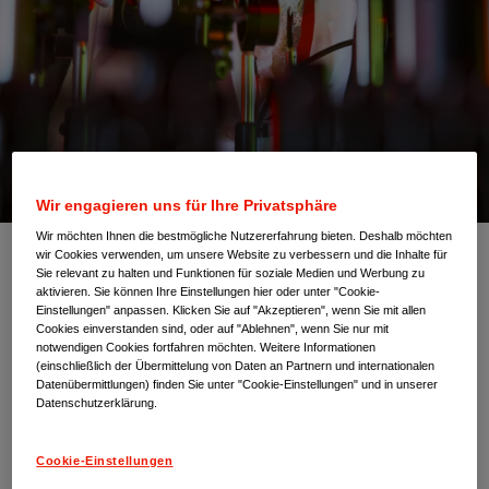
Wir engagieren uns für Ihre Privatsphäre
Wir möchten Ihnen die bestmögliche Nutzererfahrung bieten. Deshalb möchten
wir Cookies verwenden, um unsere Website zu verbessern und die Inhalte für
Wie wir arbeiten
Sie relevant zu halten und Funktionen für soziale Medien und Werbung zu
aktivieren. Sie können Ihre Einstellungen hier oder unter "Cookie-
Einstellungen" anpassen. Klicken Sie auf "Akzeptieren", wenn Sie mit allen
Im Mittelpunkt stehen bei uns die Patient:innen – wir
Cookies einverstanden sind, oder auf "Ablehnen", wenn Sie nur mit
setzen alles daran, diesen in enger Zusammenarbeit mit
notwendigen Cookies fortfahren möchten. Weitere Informationen
medizinischem Fachpersonal und wissenschaftlichen
(einschließlich der Übermittelung von Daten an Partnern und internationalen
Datenübermittlungen) finden Sie unter "Cookie-Einstellungen" und in unserer
Expert:innen Unterstützung und die innovativsten
Datenschutzerklärung.
Therapien zu bieten. Um ihre Lebensqualität zu
verbessern und schwere Krankheiten letztendlich
heilbar zu machen.
Cookie-Einstellungen