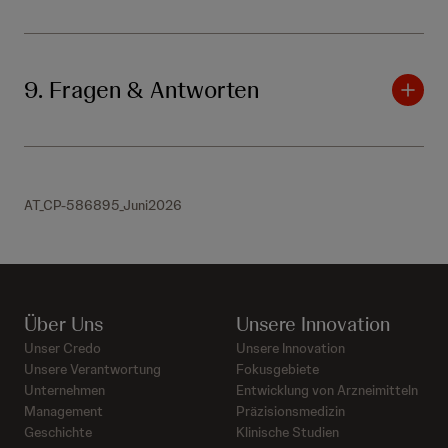
9. Fragen & Antworten
AT_CP-586895_Juni2026
Über Uns
Unsere Innovation
Unser Credo
Unsere Innovation
Unsere Verantwortung
Fokusgebiete
Unternehmen
Entwicklung von Arzneimitteln
Management
Präzisionsmedizin
Geschichte
Klinische Studien