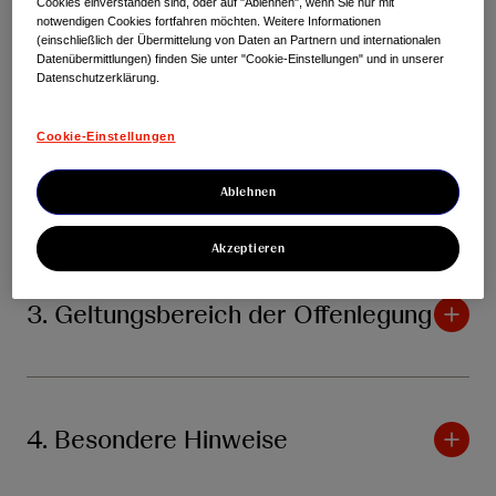
Cookies einverstanden sind, oder auf "Ablehnen", wenn Sie nur mit
notwendigen Cookies fortfahren möchten. Weitere Informationen
(einschließlich der Übermittelung von Daten an Partnern und internationalen
1. Einleitung
Datenübermittlungen) finden Sie unter "Cookie-Einstellungen" und in unserer
Datenschutzerklärung.
Cookie-Einstellungen
2. Definitionen
Ablehnen
Akzeptieren
3. Geltungsbereich der Offenlegung
4. Besondere Hinweise