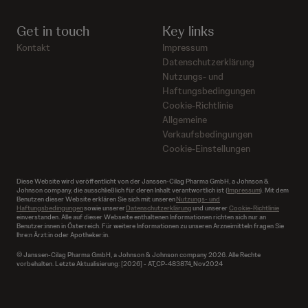
Get in touch
Key links
Kontakt
Impressum
Datenschutzerklärung
Nutzungs- und
Haftungsbedingungen
Cookie-Richtlinie
Allgemeine
Verkaufsbedingungen
Cookie-Einstellungen
Diese Website wird veröffentlicht von der Janssen-Cilag Pharma GmbH, a Johnson &
Johnson company, die ausschließlich für deren Inhalt verantwortlich ist (
Impressum
). Mit dem
Benutzen dieser Website erklären Sie sich mit unseren
Nutzungs- und
Haftungsbedingungen
sowie unserer
Datenschutzerklärung
und unserer
Cookie-Richtlinie
einverstanden. Alle auf dieser Webseite enthaltenen Informationen richten sich nur an
Benutzer:innen in Österreich. Für weitere Informationen zu unseren Arzneimitteln fragen Sie
Ihre:n Ärzt:in oder Apotheker:in.
© Janssen-Cilag Pharma GmbH, a Johnson & Johnson company 2026. Alle Rechte
vorbehalten. Letzte Aktualisierung: [2026] - AT_CP-483874_Nov2024