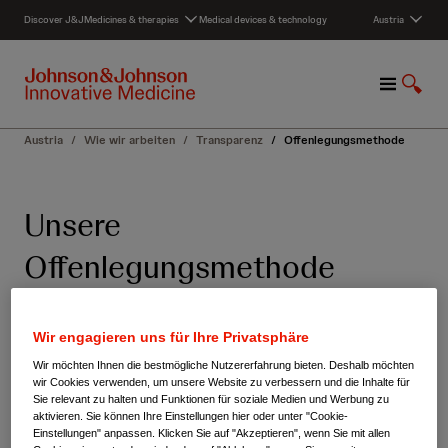
S
Discover J&J
Medicines & therapies
Medical devices & technology
Austria
k
i
p
M
S
t
e
u
o
n
c
c
Austria
/
Wie wir arbeiten
/
Transparenz
/
Offenlegungsmethode
u
h
o
e
n
a
t
Unsere
n
e
z
n
Offenlegungsmethode
e
t
i
g
e
Wir engagieren uns für Ihre Privatsphäre
n
HCP/HCO Offenlegung –
Wir möchten Ihnen die bestmögliche Nutzererfahrung bieten. Deshalb möchten
Methodische Erläuterungen
wir Cookies verwenden, um unsere Website zu verbessern und die Inhalte für
Sie relevant zu halten und Funktionen für soziale Medien und Werbung zu
aktivieren. Sie können Ihre Einstellungen hier oder unter "Cookie-
Einstellungen" anpassen. Klicken Sie auf "Akzeptieren", wenn Sie mit allen