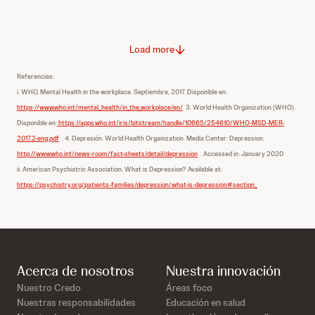
Load more
Referencias:
i. WHO, Mental Health in the workplace. Septiembre, 2017. Disponible en:
https://www.who.int/mental_health/in_the_workplace/en/
3. World Health Organization (WHO).
Disponible en:
https://apps.who.int/iris/bitstream/handle/10665/254610/WHO-MSD-MER-
2017.2-eng.pdf
. 4. Depresión. World Health Organization. Media Center: Depression.
http://www.who.int/news-room/fact-sheets/detail/depression
. Accessed in: January 2020
ii. American Psychiatric Association. What is Depression? Available at:
https://psychiatry.org/patients-families/depression/what-is-depression#section_
Acerca de nosotros
Nuestra innovación
Nuestro Credo
Áreas foco
Nuestras responsabilidades
Educación en salud