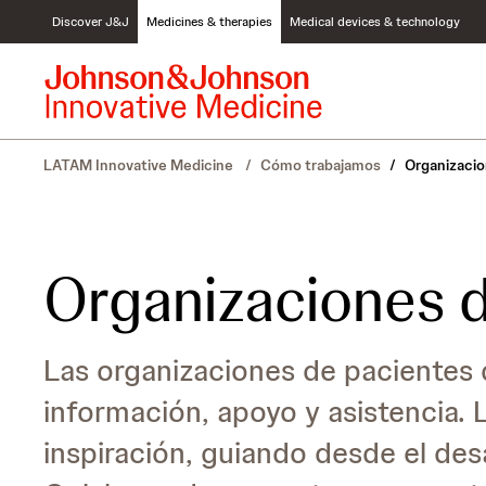
S
Discover J&J
Medicines & therapies
Medical devices & technology
k
i
p
t
o
c
LATAM Innovative Medicine
/
Cómo trabajamos
/
Organizacio
o
n
t
e
n
Organizaciones 
t
Las organizaciones de pacientes
información, apoyo y asistencia. 
inspiración, guiando desde el des