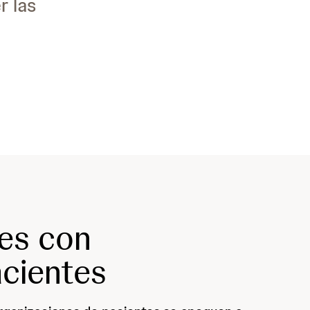
r las
nes con
acientes