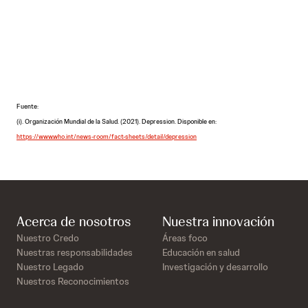
Descárgalo aquí
Fuente:
(i). Organización Mundial de la Salud. (2021). Depression. Disponible en:
https://www.who.int/news-room/fact-sheets/detail/depression
Acerca de nosotros
Nuestra innovación
Nuestro Credo
Áreas foco
Nuestras responsabilidades
Educación en salud
Nuestro Legado
Investigación y desarrollo
Nuestros Reconocimientos