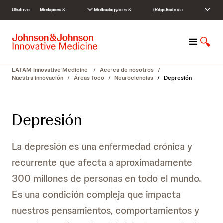
S
Discover J&J
Medicines & therapies
Medical devices & technology
Latin America (Regional)
k
i
p
M
M
t
e
o
o
n
s
c
LATAM Innovative Medicine
/
Acerca de nosotros
/
ú
t
o
Nuestra innovación
/
Áreas foco
/
Neurociencias
/
Depresión
r
n
a
t
r
e
Depresión
b
n
ú
t
s
La depresión es una enfermedad crónica y
q
u
recurrente que afecta a aproximadamente
e
300 millones de personas en todo el mundo.
d
a
Es una condición compleja que impacta
nuestros pensamientos, comportamientos y