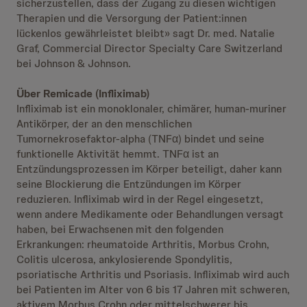
sicherzustellen, dass der Zugang zu diesen wichtigen
Therapien und die Versorgung der Patient:innen
lückenlos gewährleistet bleibt» sagt Dr. med. Natalie
Graf, Commercial Director Specialty Care Switzerland
bei Johnson & Johnson.
Über Remicade (Infliximab)
Infliximab ist ein monoklonaler, chimärer, human-muriner
Antikörper, der an den menschlichen
Tumornekrosefaktor-alpha (TNFα) bindet und seine
funktionelle Aktivität hemmt. TNFα ist an
Entzündungsprozessen im Körper beteiligt, daher kann
seine Blockierung die Entzündungen im Körper
reduzieren. Infliximab wird in der Regel eingesetzt,
wenn andere Medikamente oder Behandlungen versagt
haben, bei Erwachsenen mit den folgenden
Erkrankungen: rheumatoide Arthritis, Morbus Crohn,
Colitis ulcerosa, ankylosierende Spondylitis,
psoriatische Arthritis und Psoriasis. Infliximab wird auch
bei Patienten im Alter von 6 bis 17 Jahren mit schweren,
aktivem Morbus Crohn oder mittelschwerer bis