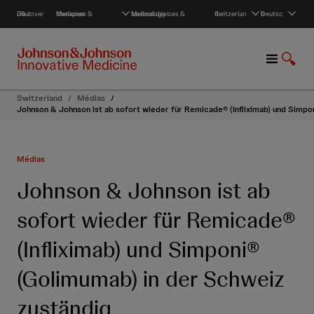
S
Discover J&J
Medicines & therapies
Medical devices & technology
Switzerland
Deutsch
k
i
p
M
S
t
e
u
o
n
c
c
Switzerland
/
Médias
/
u
h
o
Johnson & Johnson ist ab sofort wieder für Remicade® (Infliximab) und Simpo
e
n
a
t
n
e
Médias
z
n
e
t
Johnson & Johnson ist ab
i
g
sofort wieder für Remicade®
e
n
(Infliximab) und Simponi®
(Golimumab) in der Schweiz
zuständig