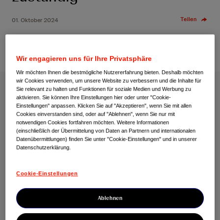
Teilen
01. Oktober 2024
Wir engagieren uns für Ihre Privatsphäre
Wir möchten Ihnen die bestmögliche Nutzererfahrung bieten. Deshalb möchten
wir Cookies verwenden, um unsere Website zu verbessern und die Inhalte für
Sie relevant zu halten und Funktionen für soziale Medien und Werbung zu
Zug, 1. Oktober 2024
– Janssen-Cilag AG, a Johnson &
aktivieren. Sie können Ihre Einstellungen hier oder unter "Cookie-
Johnson company, gab heute bekannt, dass das
Einstellungen" anpassen. Klicken Sie auf "Akzeptieren", wenn Sie mit allen
Cookies einverstanden sind, oder auf "Ablehnen", wenn Sie nur mit
Unternehmen ab dem 01. Oktober 2024 die
notwendigen Cookies fortfahren möchten. Weitere Informationen
Verantwortung für alle Verkaufs-, Marketing- und
(einschließlich der Übermittelung von Daten an Partnern und internationalen
Vertriebsaktivitäten der Produkte Remicade®
Datenübermittlungen) finden Sie unter "Cookie-Einstellungen" und in unserer
Datenschutzerklärung.
(Infliximab) und Simponi® (Golimumab) in der Schweiz
übernimmt.
1,2
Cookie-Einstellungen
Infliximab hat seit mehr als 25 Jahren und Golimumab
seit über einem Jahrzehnt Millionen von Menschen
Ablehnen
dabei geholfen, mit lebensverändernden entzündlichen
Erkrankungen umzugehen.
Diese Produkte bleiben
3