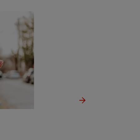
08. November 2024
Unsere V
Überblic
Wir bieten unseren Mitar
berufliche, finanzielle u