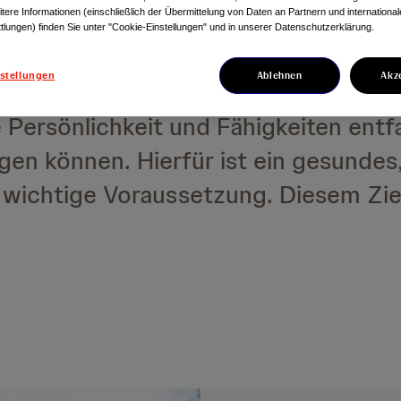
tere Informationen (einschließlich der Übermittelung von Daten an Partnern und internationa
fältige Ideen und innovative Lösung
tlungen) finden Sie unter "Cookie-Einstellungen" und in unserer Datenschutzerklärung.
Ablehnen
Akz
stellungen
 Persönlichkeit und Fähigkeiten entfa
gen können. Hierfür ist ein gesundes
e wichtige Voraussetzung. Diesem Ziel