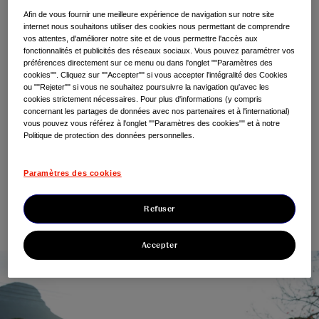
culture ouverte et inclusive, créant ainsi un
Afin de vous fournir une meilleure expérience de navigation sur notre site
environnement où les idées variées et les
internet nous souhaitons utiliser des cookies nous permettant de comprendre
vos attentes, d'améliorer notre site et de vous permettre l'accès aux
solutions innovantes peuvent prospérer.
fonctionnalités et publicités des réseaux sociaux. Vous pouvez paramétrer vos
préférences directement sur ce menu ou dans l'onglet ""Paramètres des
cookies"". Cliquez sur ""Accepter"" si vous accepter l'intégralité des Cookies
Nous souhaitons que nos employé·e·s puissent
ou ""Rejeter"" si vous ne souhaitez poursuivre la navigation qu'avec les
cookies strictement nécessaires. Pour plus d'informations (y compris
exprimer pleinement leur personnalité, leurs
concernant les partages de données avec nos partenaires et à l'international)
vous pouvez vous référez à l'onglet ""Paramètres des cookies"" et à notre
compétences et partager leur riche
Politique de protection des données personnelles.
expérience. Pour cela, un environnement de
Paramètres des cookies
travail sain, sûr et équitable est essentiel, et
nous nous y engageons fermement.
Refuser
Accepter