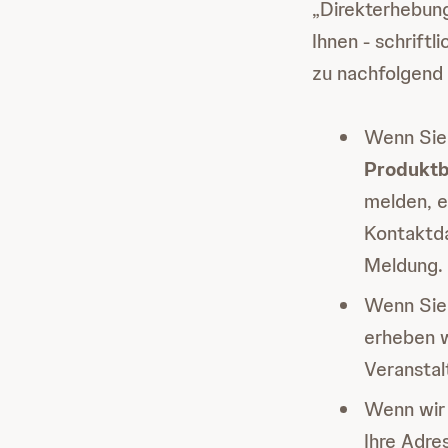
„Direkterhebung
Ihnen - schriftl
zu nachfolgend
Wenn Si
Produkt
melden, e
Kontaktda
Meldung.
Wenn Sie 
erheben w
Veranstal
Wenn wir 
Ihre Adre