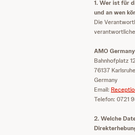
1. Wer ist fü
und an wen kö
Die Verantwort
verantwortliche
AMO German
Bahnhofplatz 1
76137 Karlsruh
Germany
Email:
Receptio
Telefon: 0721
2. Welche Dat
Direkterhebun