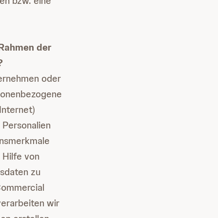
en bzw. eine
 Rahmen der
?
ternehmen oder
rsonenbezogene
Internet)
 Personalien
ionsmerkmale
 Hilfe von
gsdaten zu
Commercial
erarbeiten wir