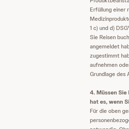
Produktbeansta
Erfüllung einer 
Medizinprodukte
1 c) und d) DSG
Sie Reisen buch
angemeldet hab
zugestimmt habe
aufnehmen oder
Grundlage des A
4. Müssen Sie 
hat es, wenn Si
Für die oben ge
personenbezoge