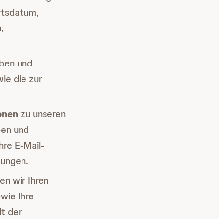
rtsdatum,
,
ben und
ie die zur
onen
zu unseren
ben und
hre E-Mail-
rungen.
en wir Ihren
wie Ihre
lt der