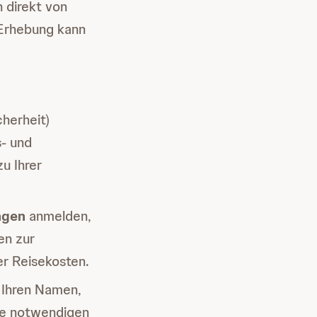
 direkt von
e Erhebung kann
cherheit)
s- und
u Ihrer
ngen
anmelden,
en zur
er Reisekosten.
 Ihren Namen,
ise notwendigen