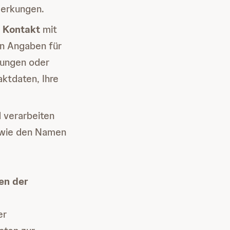
merkungen.
t
Kontakt
mit
en Angaben für
dungen oder
aktdaten, Ihre
 verarbeiten
sowie den Namen
en der
er