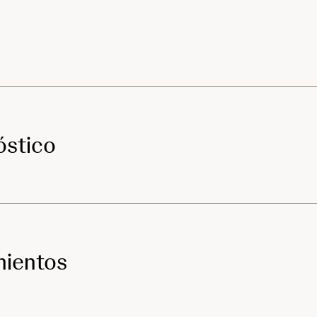
óstico
mientos