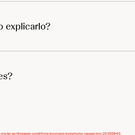
 explicarlo?
es?
c.org/es-es/diseases-conditions/psoriasis/symptoms-causes/syc-20355840