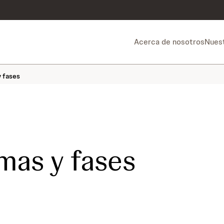
Acerca de nosotros
Nuest
 fases
mas y fases