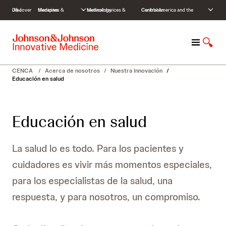
S
Discover J&J
Medicines & therapies
Medical devices & technology
Central America and the Caribbean
k
i
p
M
M
t
e
o
o
n
s
c
CENCA
/
Acerca de nosotros
/
Nuestra innovación
/
ú
t
o
Educación en salud
r
n
a
t
r
e
Educación en salud
b
n
ú
t
s
La salud lo es todo. Para los pacientes y
q
u
cuidadores es vivir más momentos especiales,
e
para los especialistas de la salud, una
d
a
respuesta, y para nosotros, un compromiso.