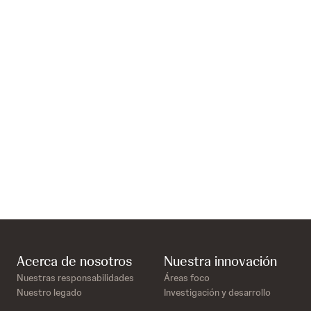
Para leer más
Lepra
Para leer más
VIH
Para leer más
Acerca de nosotros
Nuestra innovación
Nuestras responsabilidades
Áreas foco
Nuestro legado
Investigación y desarrollo