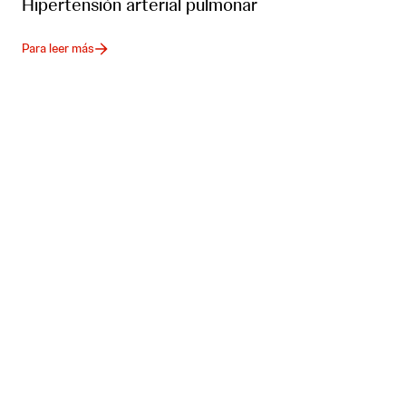
Hipertensión arterial pulmonar
Para leer más
Enfermedades transmisibles
Conoce más
E. coli
patógena extraintestinal (ExPEC)
Para leer más
Tuberculosis