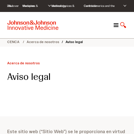
S
Discover J&J
Medicines & therapies
Medical devices & technology
Central America and the Caribbean
k
i
p
M
M
t
e
o
o
n
s
c
CENCA
/
Acerca de nosotros
/
Aviso legal
ú
t
o
r
n
a
t
Acerca de nosotros
r
e
b
n
Aviso legal
ú
t
s
q
u
e
d
a
Este sitio web (“Sitio Web”) se le proporciona en virtud