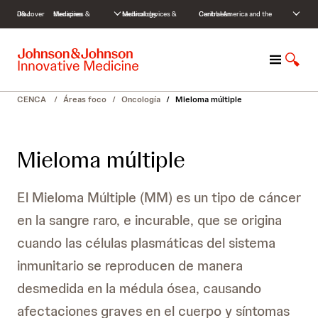
S
Discover J&J
Medicines & therapies
Medical devices & technology
Central America and the Caribbean
k
i
p
M
M
t
e
o
o
n
s
c
CENCA
/
Áreas foco
/
Oncología
/
Mieloma múltiple
ú
t
o
r
n
a
t
Mieloma múltiple
r
e
b
n
ú
t
El Mieloma Múltiple (MM) es un tipo de cáncer
s
q
en la sangre raro, e incurable, que se origina
u
cuando las células plasmáticas del sistema
e
d
inmunitario se reproducen de manera
a
desmedida en la médula ósea, causando
afectaciones graves en el cuerpo y síntomas