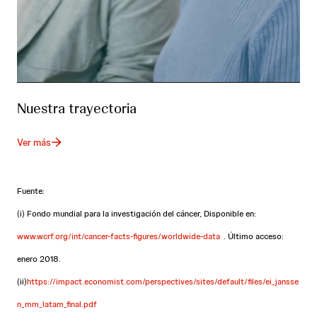
Nuestra trayectoria
Ver más
Fuente:
(i) Fondo mundial para la investigación del cáncer, Disponible en:
www.wcrf.org/int/cancer-facts-figures/worldwide-data
. Último acceso:
enero 2018.
(ii)
https://impact.economist.com/perspectives/sites/default/files/ei_jansse
n_mm_latam_final.pdf