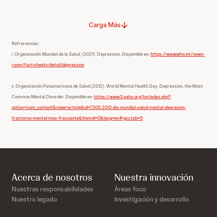
Carga Más
Refrerencias:
i. Organización Mundial de la Salud. (2021). Depression. Disponible en:
https://www.who.int/news-
room/fact-sheets/detail/depression
ii. Organización Panamericana de Salud (2012). World Mental Health Day: Depression, the Most
Common Mental Disorder. Disponible en:
https://www3.paho.org/hq/index.php?
option=com_content&view=article&id=7305:2012-dia-mundial-salud-mental-depresion-
trastorno-mental-mas-frecuente&Itemid=0&lang=en#gsc.tab=0
Acerca de nosotros
Nuestra innovación
Nuestras responsabilidades
Áreas foco
Nuestro legado
Investigación y desarrollo