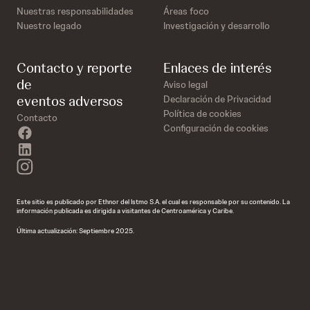
Nuestras responsabilidades
Áreas foco
Nuestro legado
Investigación y desarrollo
Contacto y reporte
Enlaces de interés
de
Aviso legal
eventos adversos
Declaración de Privacidad
Política de cookies
Contacto
Configuración de cookies
facebook
linkedin
instagram
Este sitio es publicado por Ethnor del Istmo S.A. el cual es responsable por su contenido. La
información publicada es dirigida a visitantes de Centroamérica y Caribe.
Última actualización: Septiembre 2025.