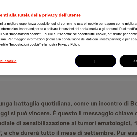
ologiche
enti alla tutela della privacy dell'utente
irti la migliore esperienza possibile, quindi vorremmo usare i cookie per sapere come migliorare
nformazioni importanti per te e abilitare le funzioni dei social media e gli annunci. Puoi modific
 o in "Impostazioni cookie". Fai clic su "Accetta" se accetti tutti i cookie, o "Rifiuta" per conti
ari. Per maggiori informazioni (inclusa la condivisione dei dati con i nostri partner) o per sceg
edi le "Impostazioni cookie" e la nostra Privacy Policy.
µ
A
ni cookie
unga battaglia quotidiana, come un incontro di B
ggi si può vincere. È questo il messaggio chiave 
ale di sensibilizzazione ai tumori ematologici,
”, e che durerà tutto il mese di settembre. Pur e