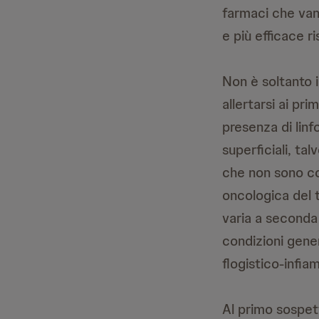
farmaci che van
e più efficace r
Non è soltanto 
allertarsi ai pri
presenza di lin
superficiali, ta
che non sono co
oncologica del t
varia a seconda 
condizioni gene
flogistico-infiam
Al primo sospett