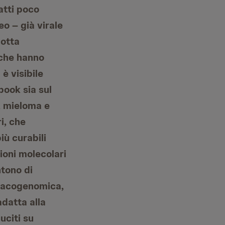
fatti poco
o – già virale
lotta
o che hanno
è visibile
ebook
sia sul
, mieloma e
i, che
iù curabili
ioni molecolari
ntono di
armacogenomica,
adatta alla
uciti su