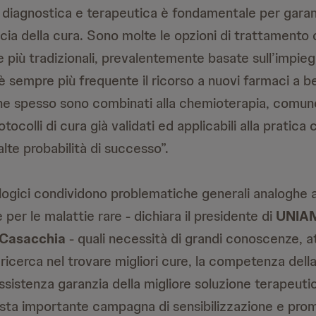
 diagnostica e terapeutica è fondamentale per garanti
cacia della cura. Sono molte le opzioni di trattamento o
e più tradizionali, prevalentemente basate sull’impieg
 sempre più frequente il ricorso a nuovi farmaci a b
che spesso sono combinati alla chemioterapia, comu
otocolli di cura già validati ed applicabili alla pratica c
alte probabilità di successo”.
logici condividono problematiche generali analoghe ad
er le malattie rare - dichiara il presidente di
UNIAM
i Casacchia
- quali necessità di grandi conoscenze, 
ricerca nel trovare migliori cure, la competenza della
ssistenza garanzia della migliore soluzione terapeuti
ta importante campagna di sensibilizzazione e pro