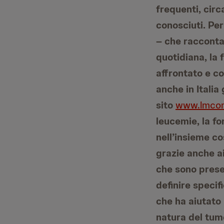
frequenti, circ
conosciuti. Pe
– che racconta,
quotidiana, la 
affrontato e c
anche in Italia
sito
www.lmcom
leucemie, la fo
nell’insieme co
grazie anche ai
che sono prese
definire specif
che ha aiutato 
natura del tumo