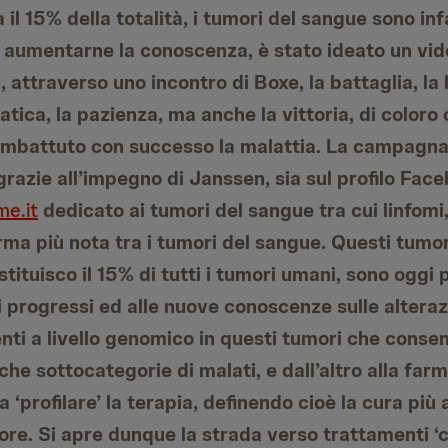
a il 15% della totalità, i tumori del sangue sono in
r aumentarne la conoscenza, è stato ideato un vide
 attraverso uno incontro di Boxe, la battaglia, la 
fatica, la pazienza, ma anche la vittoria, di color
ombattuto con successo la malattia. La campagna 
 grazie all’impegno di Janssen, sia sul profilo Fac
e.it
dedicato ai tumori del sangue tra cui linfomi
rma più nota tra i tumori del sangue. Questi tumor
stituisco il 15% di tutti i tumori umani, sono oggi p
 progressi ed alle nuove conoscenze sulle alteraz
nti a livello genomico in questi tumori che conse
iche sottocategorie di malati, e dall’altro alla f
a ‘profilare’ la terapia, definendo cioè la cura più 
re. Si apre dunque la strada verso trattamenti ‘c