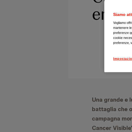
emat
Siamo att
Vogliamo offr
mantenere le i
preferenze qui
cookie necess
preferenze, v
Impostazio
Una grande e l
battaglia che o
campagna mondi
Cancer Visible