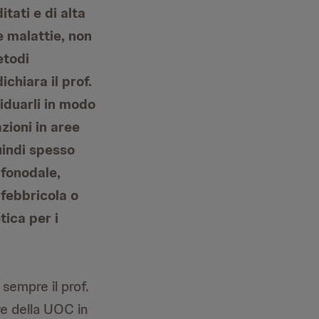
tati e di alta
e malattie, non
etodi
chiara il prof.
viduarli in modo
zioni in aree
quindi spesso
nfonodale,
 febbricola o
tica per i
sempre il prof.
re della UOC in