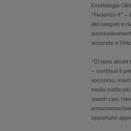
Ematologia Clini
“Federico II” –
del sangue) e ri
successivamente
accurato e l’iniz
“Ci sono alcuni
– continua il pr
soccorso, mentre
modo molto più i
questi casi, non
emocromocitomet
opportuno appr