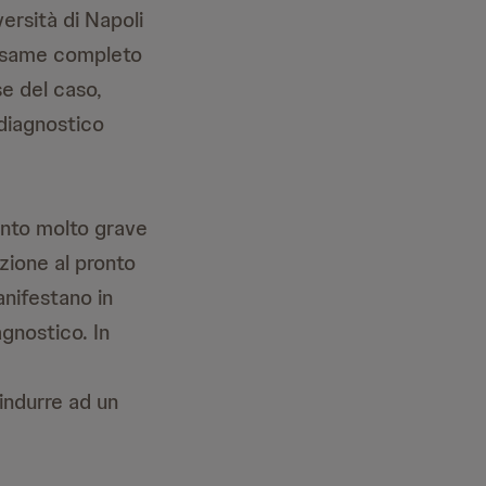
ersità di Napoli
(esame completo
se del caso,
 diagnostico
ento molto grave
zione al pronto
anifestano in
agnostico. In
indurre ad un