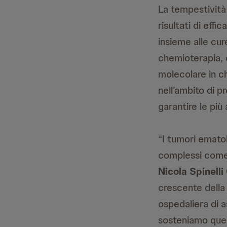
La tempestività
risultati di effi
insieme alle cur
chemioterapia, è
molecolare in 
nell’ambito di pr
garantire le più 
“I tumori emato
complessi come p
Nicola Spinell
crescente della 
ospedaliera di a
sosteniamo ques