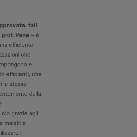
pprovate, tali
l prof.
Pane
– è
una efficiente
zzazioni che
 propongono e
o efficienti, che
ì le stesse
ndentemente dalla
e
 ciò grazie agli
la malattia
lizzare i