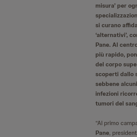
misura’ per ogn
specializzazio
si curano affid
‘alternativi’, 
Pane. Al centro
più rapido, po
del corpo super
scoperti dallo 
sebbene alcuni
infezioni ricor
tumori del san
“Al primo campa
Pane
, presiden