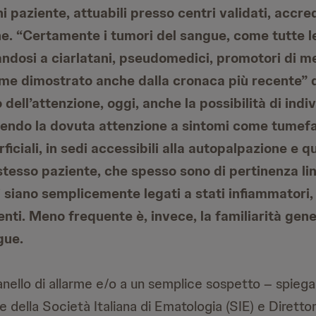
i paziente, attuabili presso centri validati, accredi
ne. “Certamente i tumori del sangue, come tutte l
andosi a ciarlatani, pseudomedici, promotori di m
come dimostrato anche dalla cronaca più recente” di
 dell’attenzione, oggi, anche la possibilità di indi
nendo la dovuta attenzione a sintomi come tumefa
ficiali, in sedi accessibili alla autopalpazione e 
stesso paziente, che spesso sono di pertinenza li
 siano semplicemente legati a stati infiammatori,
renti. Meno frequente è, invece, la familiarità gene
gue.
nello di allarme e/o a un semplice sospetto – spiega 
te della Società Italiana di Ematologia (SIE) e Diretto