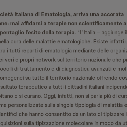
ocietà Italiana di Ematologia, arriva una accorata
e: mai affidarsi a terapie non scientificamente a
pentaglio l’esito della terapia
. “L’Italia – aggiunge i
nella cura delle malattie ematologiche. Esiste infatti 
ra i tutti reparti di ematologia mediante delle organi
i veri e propri network sul territorio nazionale che
ocolli di trattamento e di diagnostica avanzati e molt
omogenei su tutto il territorio nazionale offrendo cos
isultato terapeutico a tutti i cittadini italiani indipe
itano e si curano. Oggi, infatti, non si parla più di cur
a personalizzate sulla singola tipologia di malattia e
ntifici che hanno consentito da un lato di tipizzare 
quisizioni sulla tipizzazione molecolare in modo da uti