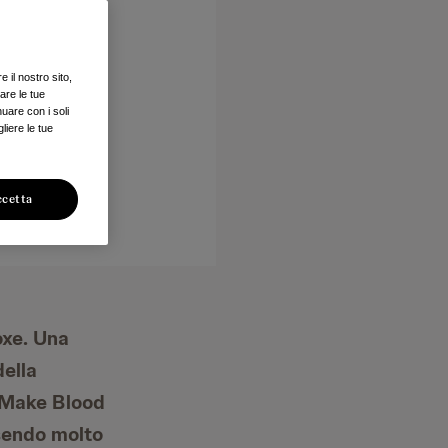
 il nostro sito,
are le tue
nuare con i soli
liere le tue
ccetta
oxe. Una
della
 “Make Blood
ssendo molto