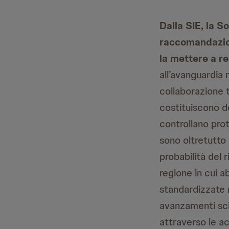
Dalla SIE, la S
raccomandazion
la mettere a re
all’avanguardia 
collaborazione t
costituiscono de
controllano prot
sono oltretutto 
probabilità del r
regione in cui ab
standardizzate m
avanzamenti scie
attraverso le ac