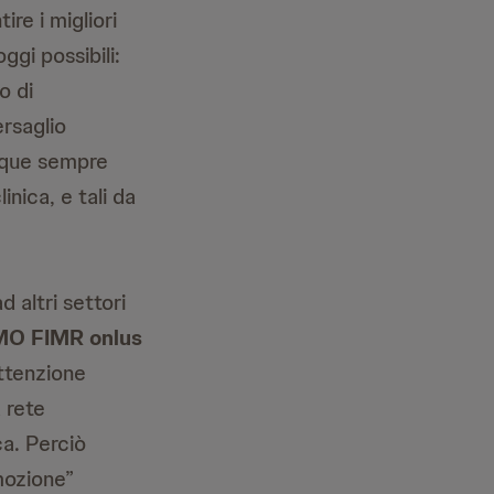
re i migliori
ggi possibili:
o di
ersaglio
nque sempre
linica, e tali da
 altri settori
O FIMR onlus
attenzione
 rete
ca. Perciò
mozione”