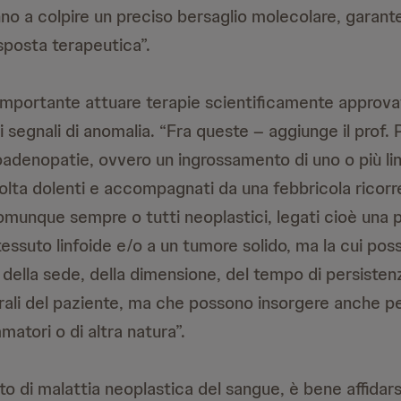
no a colpire un preciso bersaglio molecolare, garante
isposta terapeutica”.
importante attuare terapie scientificamente approv
mi segnali di anomalia. “Fra queste – aggiunge il prof. 
foadenopatie, ovvero un ingrossamento di uno o più li
lvolta dolenti e accompagnati da una febbricola ricorr
munque sempre o tutti neoplastici, legati cioè una 
essuto linfoide e/o a un tumore solido, ma la cui poss
della sede, della dimensione, del tempo di persisten
rali del paziente, ma che possono insorgere anche pe
matori o di altra natura”.
o di malattia neoplastica del sangue, è bene affidarsi