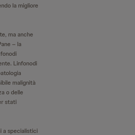
ndo la migliore
ate, ma anche
Pane – la
nfonodi
ente. Linfonodi
patologia
ibile malignità
za o delle
r stati
 a specialistici