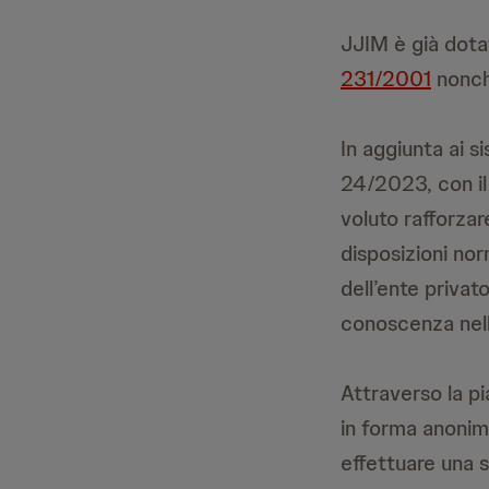
JJIM è già dotat
231/2001
nonché
In aggiunta ai s
24/2023, con il 
voluto rafforzar
disposizioni nor
dell’ente privat
conoscenza nello
Attraverso la pi
in forma anonima
effettuare una s