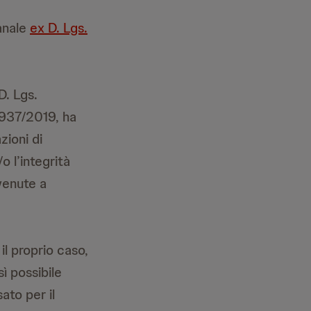
canale
ex D. Lgs.
D. Lgs.
 1937/2019, ha
zioni di
o l’integrità
 venute a
il proprio caso,
ì possibile
ato per il