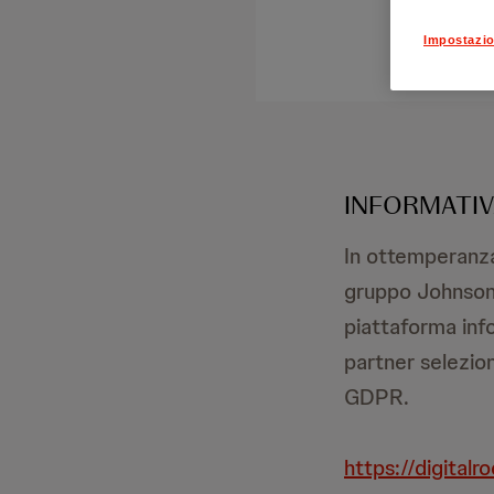
Impostazio
INFORMATI
In ottemperanza 
gruppo Johnson 
piattaforma info
partner selezion
GDPR.
https://digitalro