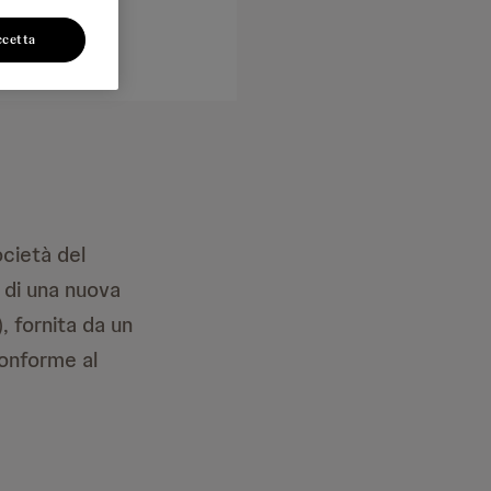
ccetta
ocietà del
 di una nuova
, fornita da un
conforme al