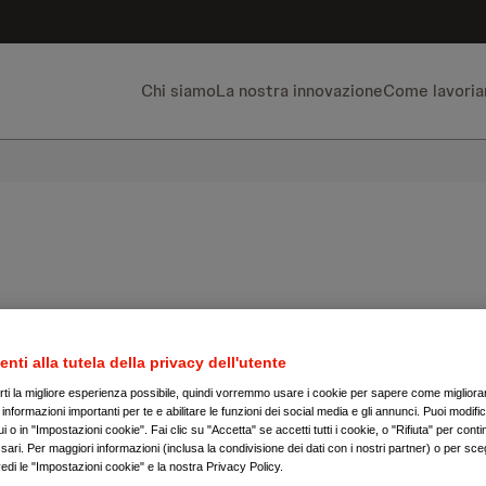
Chi siamo
La nostra innovazione
Come lavori
leblowing
enti alla tutela della privacy dell'utente
irti la migliore esperienza possibile, quindi vorremmo usare i cookie per sapere come migliorare
nformazioni importanti per te e abilitare le funzioni dei social media e gli annunci. Puoi modific
 o in "Impostazioni cookie". Fai clic su "Accetta" se accetti tutti i cookie, o "Rifiuta" per conti
ari. Per maggiori informazioni (inclusa la condivisione dei dati con i nostri partner) o per sceg
edi le "Impostazioni cookie" e la nostra Privacy Policy.