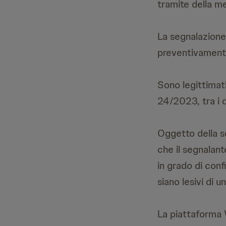
tramite della m
La segnalazion
preventivament
Sono legittimati 
24/2023, tra i q
Oggetto della s
che il segnalan
in grado di confi
siano lesivi di 
La piattaforma 