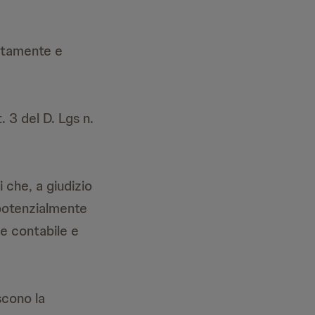
itamente e
t. 3 del D. Lgs n.
che, a giudizio
 potenzialmente
 e contabile e
scono la