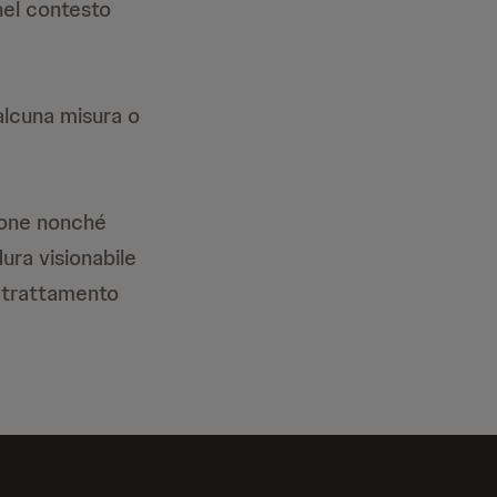
nel contesto
 alcuna misura o
zione nonché
ura visionabile
il trattamento