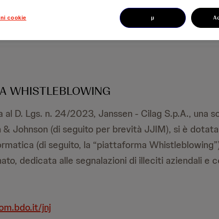
µ
A
ni cookie
VA WHISTLEBLOWING
al D. Lgs. n. 24/2023, Janssen - Cilag S.p.A., una s
& Johnson (di seguito per brevità JJIM), si è dotata
rmatica (di seguito, la “piattaforma Whistleblowing”)
ato, dedicata alle segnalazioni di illeciti aziendali e 
om.bdo.it/jnj