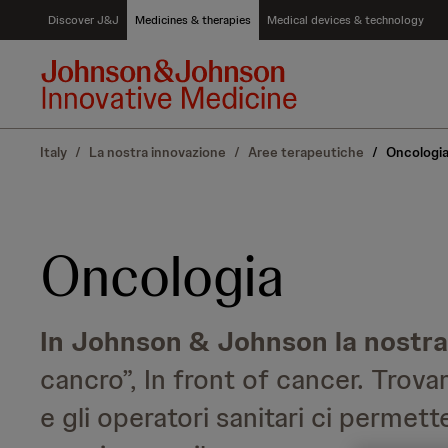
S
Discover J&J
Medicines & therapies
Medical devices & technology
k
i
p
t
o
c
Italy
/
La nostra innovazione
/
Aree terapeutiche
/
Oncologi
o
n
t
e
n
Oncologia
t
In Johnson & Johnson la nostr
cancro”, In front of cancer. Trova
e gli operatori sanitari ci permette