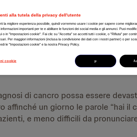
enti alla tutela della privacy dell'utente
 dalla comunità oncologica in tutta E
irti la migliore esperienza possibile, quindi vorremmo usare i cookie per sapere come migliorare
nformazioni importanti per te e abilitare le funzioni dei social media e gli annunci. Puoi modific
incipale di morte prematura.[1][2]
 o in "Impostazioni cookie". Fai clic su "Accetta" se accetti tutti i cookie, o "Rifiuta" per conti
ari. Per maggiori informazioni (inclusa la condivisione dei dati con i nostri partner) o per sceg
edi le "Impostazioni cookie" e la nostra Privacy Policy.
una sfida che possiamo superare solo
ivo è renderlo una malattia intercetta
µ
A
ni cookie
agnosi di cancro possa essere devas
o affinché un giorno le parole “hai il 
azienti, e meno difficili da pronunciar