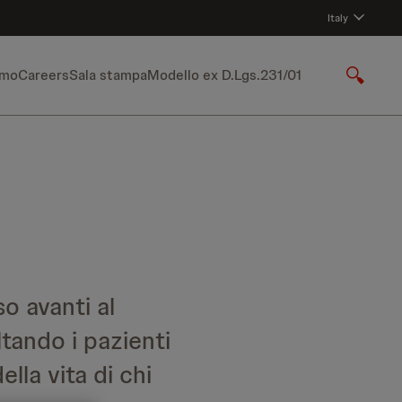
Italy
amo
Careers
Sala stampa
Modello ex D.Lgs.231/01
S
h
o
w
S
e
a
r
c
h
o avanti al
tando i pazienti
ella vita di chi