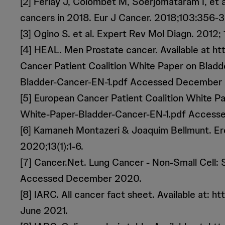
[2] Ferlay J, Colombet M, Soerjomataram I, et 
cancers in 2018. Eur J Cancer. 2018;103:356-3
[3] Ogino S. et al. Expert Rev Mol Diagn. 2012
[4] HEAL. Men Prostate cancer. Available at h
Cancer Patient Coalition White Paper on Blad
Bladder-Cancer-EN-1.pdf Accessed December
[5] European Cancer Patient Coalition White P
White-Paper-Bladder-Cancer-EN-1.pdf Acces
[6] Kamaneh Montazeri & Joaquim Bellmunt. Erda
2020;13(1):1-6.
[7] Cancer.Net. Lung Cancer - Non-Small Cell: S
Accessed December 2020.
[8] IARC. All cancer fact sheet. Available at:
June 2021.