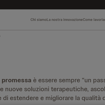
Chi siamo
La nostra innovazione
Come lavori
a
a promessa
è essere sempre “un pass
re nuove soluzioni terapeutiche, ascol
 di estendere e migliorare la qualità d