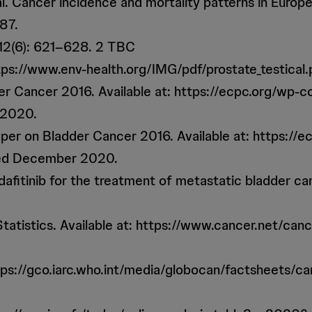
al. Cancer incidence and mortality patterns in Europ
87.
; 12(6): 621–628. 2 TBC
ttps://www.env-health.org/IMG/pdf/prostate_testic
der Cancer 2016. Available at: https://ecpc.org/w
 2020.
aper on Bladder Cancer 2016. Available at: https:
sed December 2020.
fitinib for the treatment of metastatic bladder ca
tatistics. Available at: https://www.cancer.net/canc
 https://gco.iarc.who.int/media/globocan/factsheets/