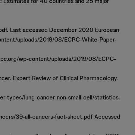
e: Estimates for 40 countries and 25 major
al.pdf. Last accessed December 2020 European
p-content/uploads/2019/08/ECPC-White-Paper-
//ecpc.org/wp-content/uploads/2019/08/ECPC-
ncer. Expert Review of Clinical Pharmacology.
er-types/lung-cancer-non-small-cell/statistics.
cancers/39-all-cancers-fact-sheet.pdf Accessed