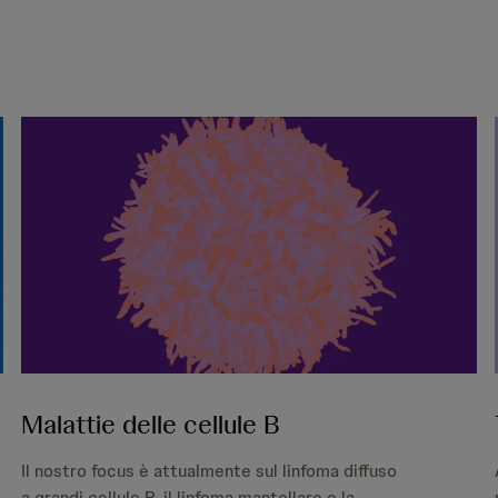
Malattie delle cellule B
Il nostro focus è attualmente sul linfoma diffuso
a grandi cellule B, il linfoma mantellare e la