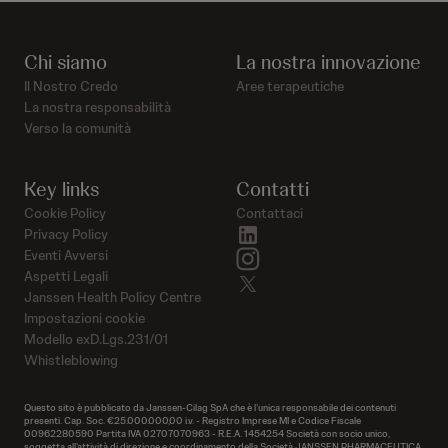
Chi siamo
La nostra innovazione
Il Nostro Credo
Aree terapeutiche
La nostra responsabilità
Verso la comunità
Key links
Contatti
Cookie Policy
Contattaci
linkedin
Privacy Policy
instagram
Eventi Avversi
Aspetti Legali
twitter
Janssen Health Policy Centre
Impostazioni cookie
Modello exD.Lgs.231/01
Whistleblowing
Questo sito è pubblicato da Janssen-Cilag SpA che è l’unica responsabile dei contenuti
presenti. Cap. Soc. €25.000.000,00 i.v. - Registro Imprese MI e Codice Fiscale
00962280590 Partita IVA 02707070963 - R.E.A. 1454254 Società con socio unico,
soggetta all’attività di direzione e coordinamento della Società JANSSEN PHARMACEUTICA