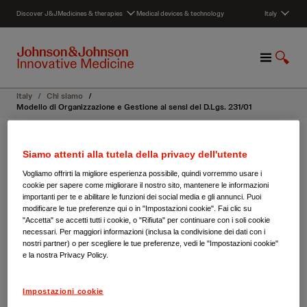
S
Discover J&J
Medicines & therapies
Medical devices & technology
Italy
k
i
p
M
S
t
e
h
o
n
o
c
Italy
/
Chi siamo
/
u
w
o
Modello di Organizzazione e Gestione ai sensi del D.Lgs. 231/01
S
n
e
t
a
e
Siamo attenti alla tutela della privacy dell'utente
Chi siamo
r
n
Vogliamo offrirti la migliore esperienza possibile, quindi vorremmo usare i
c
t
Modello di Organizzazione e
cookie per sapere come migliorare il nostro sito, mantenere le informazioni
h
importanti per te e abilitare le funzioni dei social media e gli annunci. Puoi
Gestione ai sensi del D.Lgs.
modificare le tue preferenze qui o in "Impostazioni cookie". Fai clic su
"Accetta" se accetti tutti i cookie, o "Rifiuta" per continuare con i soli cookie
necessari. Per maggiori informazioni (inclusa la condivisione dei dati con i
231/01
nostri partner) o per scegliere le tue preferenze, vedi le "Impostazioni cookie"
e la nostra Privacy Policy.
Impostazioni cookie