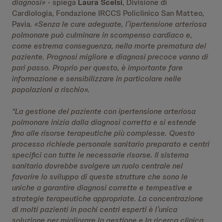
diagnosi» -
spiega
Laura Scelsi
, Divisione di
Cardiologia, Fondazione IRCCS Policlinico San Matteo,
Pavia
. «Senza le cure adeguate, l’ipertensione arteriosa
polmonare può culminare in scompenso cardiaco e,
come estrema conseguenza, nella morte prematura del
paziente. Prognosi migliore e diagnosi precoce vanno di
pari passo. Proprio per questo, è importante fare
informazione e sensibilizzare in particolare nelle
popolazioni a rischio».
“La gestione del paziente con ipertensione arteriosa
polmonare inizia dalla diagnosi corretta e si estende
fino alle risorse terapeutiche più complesse. Questo
processo richiede personale sanitario preparato e centri
specifici con tutte le necessarie risorse. Il sistema
sanitario dovrebbe svolgere un ruolo centrale nel
favorire lo sviluppo di queste strutture che sono le
uniche a garantire diagnosi corrette e tempestive e
strategie terapeutiche appropriate. La concentrazione
di molti pazienti in pochi centri esperti è l’unica
soluzione per migliorare la gestione e la ricerca clinica