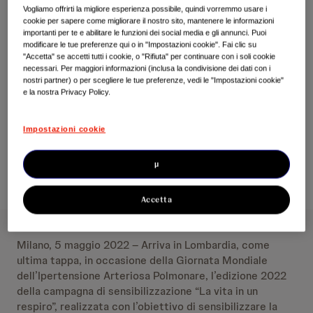
Vogliamo offrirti la migliore esperienza possibile, quindi vorremmo usare i
dal Lazio, ha toccato Sicilia, Veneto e
cookie per sapere come migliorare il nostro sito, mantenere le informazioni
importanti per te e abilitare le funzioni dei social media e gli annunci. Puoi
Piemonte e si concluderà in Lombardia
modificare le tue preferenze qui o in "Impostazioni cookie". Fai clic su
Ritorna, come testimonial della campagna, la
"Accetta" se accetti tutti i cookie, o "Rifiuta" per continuare con i soli cookie
necessari. Per maggiori informazioni (inclusa la condivisione dei dati con i
campionessa olimpica di pattinaggio artistico
nostri partner) o per scegliere le tue preferenze, vedi le "Impostazioni cookie"
e la nostra Privacy Policy.
su ghiaccio Carolina Kostner
Impostazioni cookie
µ
Accetta
Milano, 5 maggio 2022 – Arriva in Lombardia, come
ultima tappa, in occasione della Giornata Mondiale
dell’Ipertensione Arteriosa Polmonare, l’edizione 2022
della campagna di sensibilizzazione “La vita in un
respiro”, realizzata con l’obiettivo di sensibilizzare la