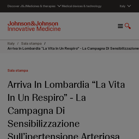
S
Discover J&J
Medicines & therapies
Medical devices & technology
Italy
k
i
p
M
S
t
e
h
o
n
o
c
Italy
/
Sala stampa
/
u
w
o
Arriva In Lombardia “La Vita In Un Respiro” - La Campagna Di Sensibilizzazion
S
n
e
t
a
e
Sala stampa
r
n
c
t
Arriva In Lombardia “La Vita
h
In Un Respiro” - La
Campagna Di
Sensibilizzazione
Sull’ipertensione Arteriosa