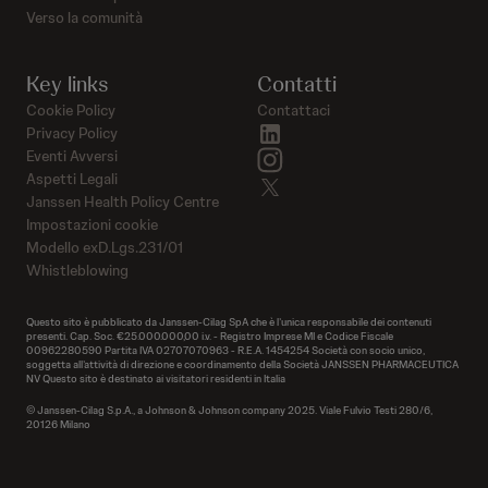
Verso la comunità
Key links
Contatti
Cookie Policy
Contattaci
linkedin
Privacy Policy
instagram
Eventi Avversi
Aspetti Legali
twitter
Janssen Health Policy Centre
Impostazioni cookie
Modello exD.Lgs.231/01
Whistleblowing
Questo sito è pubblicato da Janssen-Cilag SpA che è l’unica responsabile dei contenuti
presenti. Cap. Soc. €25.000.000,00 i.v. - Registro Imprese MI e Codice Fiscale
00962280590 Partita IVA 02707070963 - R.E.A. 1454254 Società con socio unico,
soggetta all’attività di direzione e coordinamento della Società JANSSEN PHARMACEUTICA
NV Questo sito è destinato ai visitatori residenti in Italia
© Janssen-Cilag S.p.A., a Johnson & Johnson company 2025. Viale Fulvio Testi 280/6,
20126 Milano