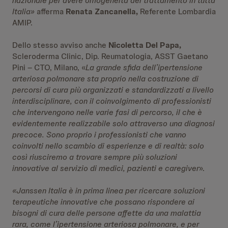
nazionale per avere omogeneità del trattamento in tutta
Italia
»
afferma
Renata Zancanella,
Referente Lombardia
AMIP.
Dello stesso avviso anche
Nicoletta Del Papa,
Scleroderma Clinic, Dip. Reumatologia, ASST Gaetano
Pini – CTO, Milano, «
La grande sfida dell’ipertensione
arteriosa polmonare sta proprio nella costruzione di
percorsi di cura più organizzati e standardizzati a livello
interdisciplinare, con il coinvolgimento di professionisti
che intervengono nelle varie fasi di percorso, il che è
evidentemente realizzabile solo attraverso una diagnosi
precoce. Sono proprio i professionisti che vanno
coinvolti nello scambio di esperienze e di realtà: solo
così riusciremo a trovare sempre più soluzioni
innovative al servizio di medici, pazienti e caregiver
».
«
Janssen Italia è in prima linea per ricercare soluzioni
terapeutiche innovative che possano rispondere ai
bisogni di cura delle persone affette da una malattia
rara, come l’ipertensione arteriosa polmonare, e per