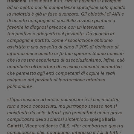
Radicchi
, Presidente AIPI.
«Molti pazienti si rivolgono
ad un centro con le competenze specifiche solo quando
la malattia è già in fase avanzata. Gli obiettivi di AIPI e
di questa campagna di sensibilizzazione puntano a
favorire la diagnosi precoce con un intervento
tempestivo e adeguato sul paziente. Da quando la
campagna è partita, come Associazione abbiamo
assistito a una crescita di circa il 20% di richieste di
informazioni e questo ci fa ben sperare. Siamo convinti
che la nostra esperienza di associazionismo, infine, può
contribuire all’apertura di un nuovo scenario normativo
che permetta agli enti competenti di capire le reali
esigenze dei pazienti di ipertensione arteriosa
polmonare».
«
L’ipertensione arteriosa polmonare è sì una malattia
rara e poco conosciuta, ma purtroppo spesso non si
manifesta da sola. Infatti, può presentarsi come grave
complicanza della sclerosi sistemica»
spiega
Ilaria
Galetti
, Vicepresidente GILS. «
Per combattere questa
complicanza, che, ricordiamo, interessa il 7% di tutti i