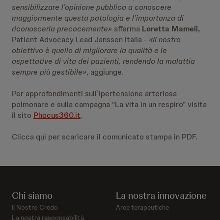
sensibilizzare l’opinione pubblica a conoscere
maggiormente questa patologia e l’importanza di
riconoscerla precocemente
»
afferma
Loretta Mameli,
Patient Advocacy Lead Janssen Italia -
«
Il nostro
obiettivo è quello di migliorare la qualità e le
aspettative di vita dei pazienti, rendendo la malattia
sempre più gestibile»
, aggiunge.
Per approfondimenti sull’Ipertensione arteriosa
polmonare e sulla campagna “La vita in un respiro” visita
il sito
Phocus360.it
.
Clicca qui
per scaricare il comunicato stampa in PDF.
Chi siamo
La nostra innovazione
Il Nostro Credo
Aree terapeutiche
La nostra responsabilità