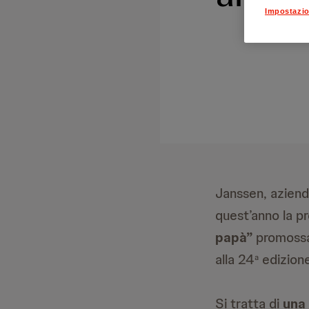
Impostazio
Janssen, aziend
quest’anno la pr
papà”
promossa 
alla 24
edizione
a
Si tratta di
una 