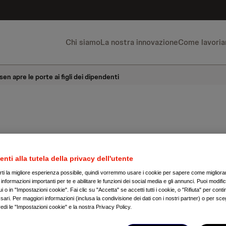
Chi siamo
La nostra innovazione
Come lavori
n apre le porte ai figli dei dipendenti
i in ufficio con m
enti alla tutela della privacy dell'utente
irti la migliore esperienza possibile, quindi vorremmo usare i cookie per sapere come migliorare
: Janssen apre le p
nformazioni importanti per te e abilitare le funzioni dei social media e gli annunci. Puoi modific
 o in "Impostazioni cookie". Fai clic su "Accetta" se accetti tutti i cookie, o "Rifiuta" per conti
ari. Per maggiori informazioni (inclusa la condivisione dei dati con i nostri partner) o per sceg
li dei dipendenti
edi le "Impostazioni cookie" e la nostra Privacy Policy.