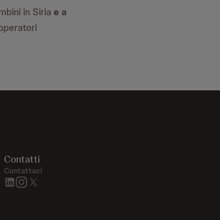
mbini in Siria
e a
operatori
Contatti
Contattaci
linkedin
instagram
twitter