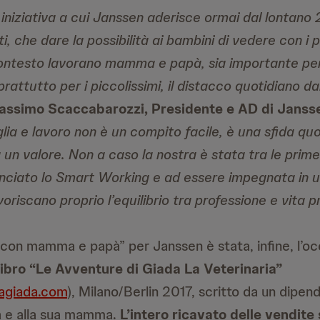
iniziativa a cui Janssen aderisce ormai dal lontano
i, che dare la possibilità ai bambini di vedere con i 
contesto lavorano mamma e papà, sia importante per
prattutto per i piccolissimi, il distacco quotidiano da
ssimo Scaccabarozzi, Presidente e AD di Janssen
glia e lavoro non è un compito facile, è una sfida qu
 un valore. Non a caso la nostra è stata tra le prime
lanciato lo Smart Working
e ad essere impegnata in u
oriscano proprio l’equilibrio tra professione e vita p
io con mamma e papà” per Janssen è stata, infine, l’o
libro “Le Avventure di Giada La Veterinaria”
iagiada.com
), Milano/Berlin 2017, scritto da un dipe
lia e alla sua mamma.
L’intero ricavato delle vendite