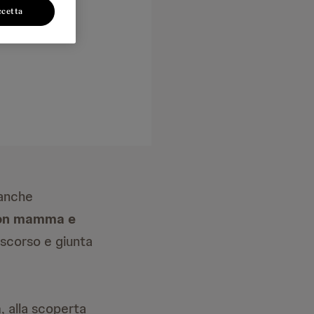
ccetta
 anche
 con mamma e
 scorso e giunta
a
, alla scoperta