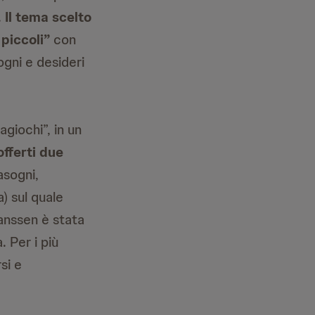
.
Il tema scelto
 piccoli”
con
ogni e desideri
giochi”, in un
offerti due
asogni,
) sul quale
Janssen è stata
. Per i più
si e