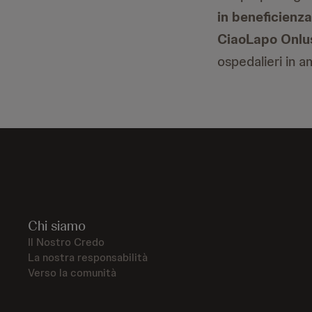
in beneficienza
CiaoLapo Onlu
ospedalieri in a
Chi siamo
Il Nostro Credo
La nostra responsabilità
Verso la comunità