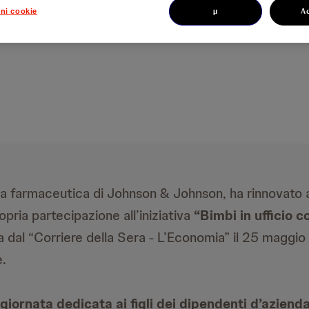
µ
A
ni cookie
a farmaceutica di Johnson & Johnson, ha rinnovato
opria partecipazione all’iniziativa
“Bimbi in ufficio
dal “Corriere della Sera - L’Economia” il 25 maggio
.
giornata dedicata ai figli dei dipendenti d’aziend