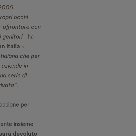
 2005.
propri occhi
 affrontare con
i genitori
- ha
 Italia
-.
otidiana che per
 aziende in
na serie di
rivata”
.
ccasione per
ndente insieme
 sarà devoluto