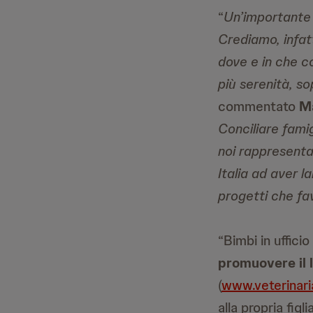
“
Un’importante 
Crediamo, infatt
dove e in che 
più serenità, so
commentato
Ma
Conciliare fami
noi rappresenta
Italia ad aver 
progetti che fav
“Bimbi in uffic
promuovere il 
(
www.veterinar
alla propria fig