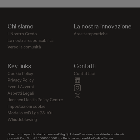
Chi siamo
La nostra innovazione
Il Nostro Credo
Aree terapeutiche
La nostra responsabilità
Verso la comunità
Key links
Contatti
Cookie Policy
Contattaci
linkedin
Privacy Policy
instagram
Eventi Avversi
Aspetti Legali
twitter
Janssen Health Policy Centre
Impostazioni cookie
Modello exD.Lgs.231/01
Whistleblowing
Questo sito è pubblicato da Janssen-Cilag SpA che è l’unica responsabile dei contenuti
presenti. Cap. Soc. €25.000.000,00 i.v. - Registro Imprese MI e Codice Fiscale