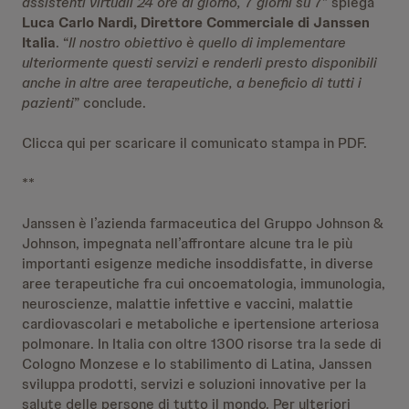
assistenti virtuali 24 ore al giorno, 7 giorni su 7
” spiega
Luca Carlo Nardi, Direttore Commerciale di Janssen
Italia
. “
Il nostro obiettivo è quello di implementare
ulteriormente questi servizi e renderli presto disponibili
anche in altre aree terapeutiche, a beneficio di tutti i
pazienti
” conclude.
Clicca qui per scaricare il comunicato stampa in PDF
.
**
Janssen è l’azienda farmaceutica del Gruppo Johnson &
Johnson, impegnata nell’affrontare alcune tra le più
importanti esigenze mediche insoddisfatte, in diverse
aree terapeutiche fra cui oncoematologia, immunologia,
neuroscienze, malattie infettive e vaccini, malattie
cardiovascolari e metaboliche e ipertensione arteriosa
polmonare. In Italia con oltre 1300 risorse tra la sede di
Cologno Monzese e lo stabilimento di Latina, Janssen
sviluppa prodotti, servizi e soluzioni innovative per la
salute delle persone di tutto il mondo. Per ulteriori