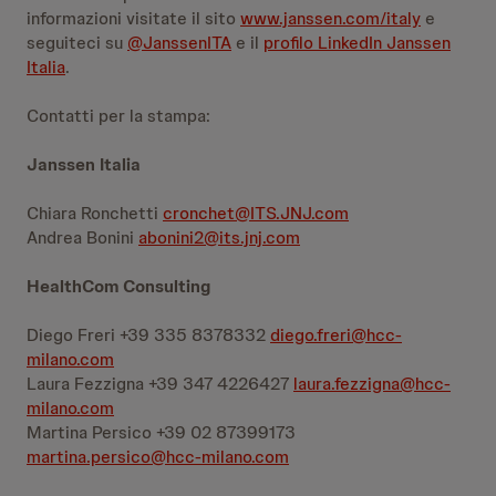
informazioni visitate il sito
www.janssen.com/italy
e
seguiteci su
@JanssenITA
e il
profilo LinkedIn Janssen
Italia
.
Contatti per la stampa:
Janssen Italia
Chiara Ronchetti
cronchet@ITS.JNJ.com
Andrea Bonini
abonini2@its.jnj.com
HealthCom Consulting
Diego Freri +39 335 8378332
diego.freri@hcc-
milano.com
Laura Fezzigna +39 347 4226427
laura.fezzigna@hcc-
milano.com
Martina Persico +39 02 87399173
martina.persico@hcc-milano.com