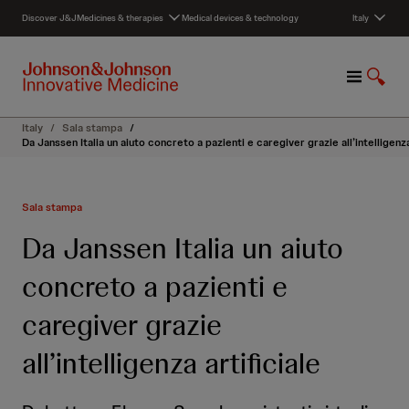
S
Discover J&J
Medicines & therapies
Medical devices & technology
Italy
k
i
p
M
S
t
e
h
o
n
o
c
Italy
/
Sala stampa
/
u
w
o
Da Janssen Italia un aiuto concreto a pazienti e caregiver grazie all’intelligenza
S
n
e
t
a
e
Sala stampa
r
n
c
t
Da Janssen Italia un aiuto
h
concreto a pazienti e
caregiver grazie
all’intelligenza artificiale