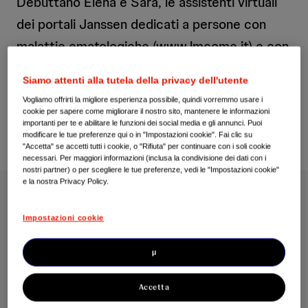
Debuttano Elena e Sara, le assistenti virtuali
dei portali Janssen dedicati a persone con
malattie ematologiche (www.lmcome.it) e con
psoriasi (www.psoriasi360.it)
Siamo attenti alla tutela della privacy dell'utente
Vogliamo offrirti la migliore esperienza possibile, quindi vorremmo usare i
cookie per sapere come migliorare il nostro sito, mantenere le informazioni
importanti per te e abilitare le funzioni dei social media e gli annunci. Puoi
modificare le tue preferenze qui o in "Impostazioni cookie". Fai clic su
"Accetta" se accetti tutti i cookie, o "Rifiuta" per continuare con i soli cookie
necessari. Per maggiori informazioni (inclusa la condivisione dei dati con i
nostri partner) o per scegliere le tue preferenze, vedi le "Impostazioni cookie"
e la nostra Privacy Policy.
Cologno Monzese, 30 luglio 2020
– “
Ciao, sono qui per
aiutarti a trovare le info di cui hai bisogno
”, questo è il
Impostazioni cookie
messaggio con cui
Elena e Sara
accolgono le persone
con
malattie ematologiche o con psoriasi e i caregiver
µ
che hanno bisogno di informazioni e si affidano ai
portali
www.lmcome.it
e
www.psoriasi360.it
realizzati
Accetta
rispettivamente da Janssen Oncology e Janssen