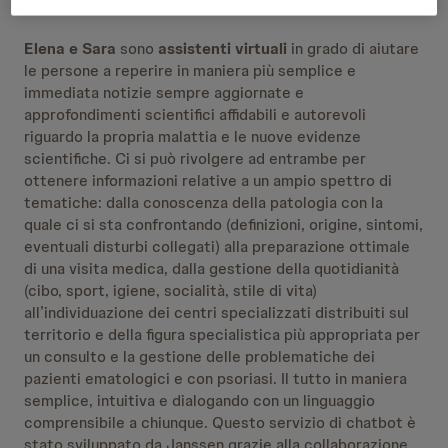
Immunology
.
Elena e Sara
sono
assistenti virtuali
in grado di aiutare
le persone a reperire in maniera più semplice e
immediata notizie sempre aggiornate e
approfondimenti scientifici affidabili e autorevoli
riguardo la propria malattia e le nuove evidenze
scientifiche. Ci si può rivolgere ad entrambe per
ottenere informazioni relative a un ampio spettro di
tematiche: dalla conoscenza della patologia con la
quale ci si sta confrontando (definizioni, origine, sintomi,
eventuali disturbi collegati) alla preparazione ottimale
di una visita medica, dalla gestione della quotidianità
(cibo, sport, igiene, socialità, stile di vita)
all’individuazione dei centri specializzati distribuiti sul
territorio e della figura specialistica più appropriata per
un consulto e la gestione delle problematiche dei
pazienti ematologici e con psoriasi. Il tutto in maniera
semplice, intuitiva e dialogando con un linguaggio
comprensibile a chiunque. Questo servizio di chatbot è
stato sviluppato da Janssen grazie alla collaborazione