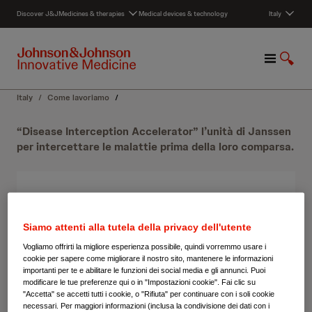
S
Discover J&J
Medicines & therapies
Medical devices & technology
Italy
k
i
p
M
S
t
e
h
o
n
o
c
Italy
/
Come lavoriamo
/
u
w
o
S
n
“Disease Interception Accelerator” l’unità di Janssen
e
t
per intercettare le malattie prima della loro comparsa.
a
e
r
n
c
t
h
Siamo attenti alla tutela della privacy dell'utente
Vogliamo offrirti la migliore esperienza possibile, quindi vorremmo usare i
cookie per sapere come migliorare il nostro sito, mantenere le informazioni
importanti per te e abilitare le funzioni dei social media e gli annunci. Puoi
modificare le tue preferenze qui o in "Impostazioni cookie". Fai clic su
"Accetta" se accetti tutti i cookie, o "Rifiuta" per continuare con i soli cookie
necessari. Per maggiori informazioni (inclusa la condivisione dei dati con i