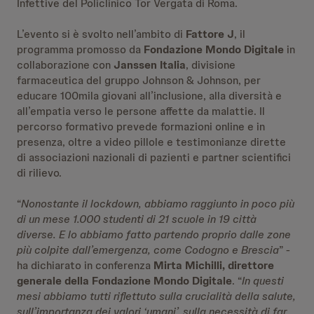
Infettive del Policlinico Tor Vergata di Roma.
L’evento si è svolto nell’ambito di
Fattore J
, il
programma promosso da
Fondazione Mondo Digitale
in
collaborazione con
Janssen Italia
, divisione
farmaceutica del gruppo Johnson & Johnson, per
educare 100mila giovani all’inclusione, alla diversità e
all’empatia verso le persone affette da malattie. Il
percorso formativo prevede formazioni online e in
presenza, oltre a video pillole e testimonianze dirette
di associazioni nazionali di pazienti e partner scientifici
di rilievo.
“
Nonostante il lockdown, abbiamo raggiunto in poco più
di un mese 1.000 studenti di 21 scuole in 19 città
diverse. E lo abbiamo fatto partendo proprio dalle zone
più colpite dall’emergenza, come Codogno e Brescia
” -
ha dichiarato in conferenza
Mirta Michilli, direttore
generale della Fondazione Mondo Digitale
. “
In questi
mesi abbiamo tutti riflettuto sulla crucialità della salute,
sull’importanza dei valori ‘umani’, sulla necessità di far