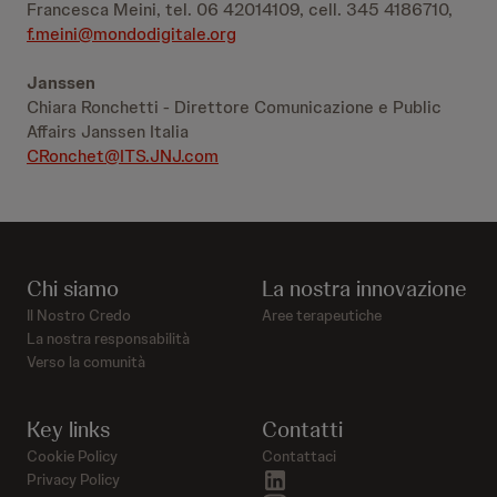
Francesca Meini, tel. 06 42014109, cell. 345 4186710,
f.meini@mondodigitale.org
Janssen
Chiara Ronchetti - Direttore Comunicazione e Public
Affairs Janssen Italia
CRonchet@ITS.JNJ.com
Chi siamo
La nostra innovazione
Il Nostro Credo
Aree terapeutiche
La nostra responsabilità
Verso la comunità
Key links
Contatti
Cookie Policy
Contattaci
linkedin
Privacy Policy