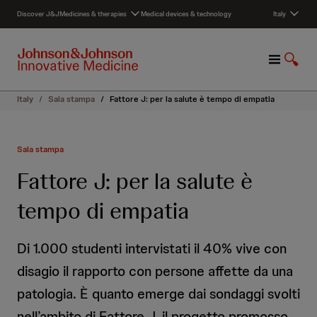
S
Discover J&J
Medicines & therapies
Medical devices & technology
Italy
k
i
p
M
S
t
e
h
o
n
o
c
Italy
/
Sala stampa
/
Fattore J: per la salute è tempo di empatia
u
w
o
S
n
e
t
Sala stampa
a
e
r
n
Fattore J: per la salute è
c
t
h
tempo di empatia
Di 1.000 studenti intervistati il 40% vive con
disagio il rapporto con persone affette da una
patologia. È quanto emerge dai sondaggi svolti
nell’ambito di Fattore J, il progetto promosso