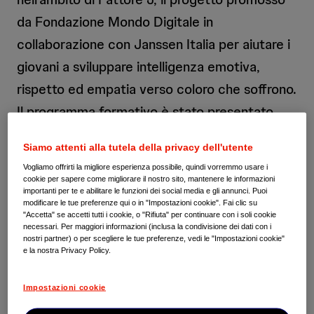
da Fondazione Mondo Digitale in
collaborazione con Janssen Italia per aiutare i
giovani a sviluppare intelligenza emotiva,
rispetto ed empatia verso coloro che soffrono.
Il programma formativo è stato presentato
questa mattina in occasione dell’evento live
Siamo attenti alla tutela della privacy dell'utente
“Esperti in classe”, patrocinato dall’Istituto
Vogliamo offrirti la migliore esperienza possibile, quindi vorremmo usare i
superiore di Sanità. Tra gli ospiti anche la
cookie per sapere come migliorare il nostro sito, mantenere le informazioni
importanti per te e abilitare le funzioni dei social media e gli annunci. Puoi
ministra Azzolina e il virologo Massimo
modificare le tue preferenze qui o in "Impostazioni cookie". Fai clic su
"Accetta" se accetti tutti i cookie, o "Rifiuta" per continuare con i soli cookie
Andreoni. Con uno spot di 100 secondi parte
necessari. Per maggiori informazioni (inclusa la condivisione dei dati con i
nostri partner) o per scegliere le tue preferenze, vedi le "Impostazioni cookie"
anche la campagna di sensibilizzazione che
e la nostra Privacy Policy.
raggiungerà entro il prossimo anno 100.000
giovani in Italia.
Impostazioni cookie