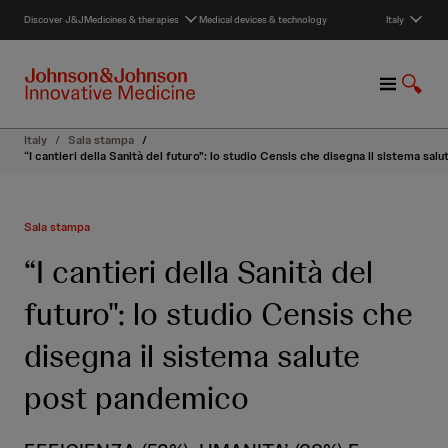
S
Discover J&J
Medicines & therapies
Medical devices & technology
Italy
k
i
p
M
S
t
e
h
o
n
o
c
Italy
/
Sala stampa
/
u
w
o
“I cantieri della Sanità del futuro": lo studio Censis che disegna il sistema sa
S
n
e
t
a
e
Sala stampa
r
n
c
t
“I cantieri della Sanità del
h
futuro": lo studio Censis che
disegna il sistema salute
post pandemico