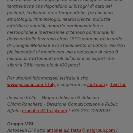
terapeutiche che rispondano ai bisogni di cura dei
pazienti
,
in diverse aree terapeutiche, fra cui onco-
ematologia, immunologia, neuroscienze, malattie
infettive e vaccini, malattie cardiovascolari e
metaboliche e ipertensione arteriosa polmonare. In
Janssen Italia lavorano circa 1.500 persone tra la sede
di Cologno Monzese e lo stabilimento di Latina, uno tra i
più innovativi al mondo con una produzione di circa 5
miliardi di trattamenti orali all’anno e un export che
sfiora il 95% verso più di 100 paesi.
Per ulteriori informazioni visitate il sito
www.janssen.com/italy
e seguiteci su
LinkedIn
e
Twitter
Janssen Italia – Gruppo Johnson & Johnson
Chiara Ronchetti - Direzione Comunicazione e Public
Affairs
cronchet@its.jnj.com
/
+39 335 1262049
Gruppo MSL
Antonella Di Fatta
antonella.difatta@mslgroup.com
/