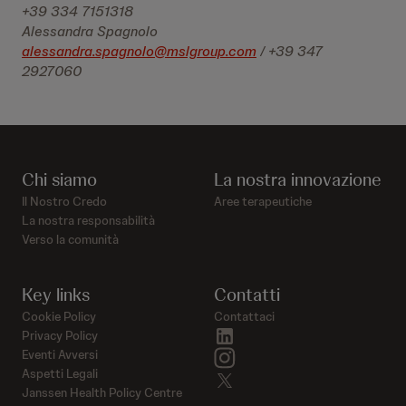
+39 334 7151318
Alessandra Spagnolo
alessandra.spagnolo@mslgroup.com
/ +39 347
2927060
Chi siamo
La nostra innovazione
Il Nostro Credo
Aree terapeutiche
La nostra responsabilità
Verso la comunità
Key links
Contatti
Cookie Policy
Contattaci
linkedin
Privacy Policy
instagram
Eventi Avversi
Aspetti Legali
twitter
Janssen Health Policy Centre