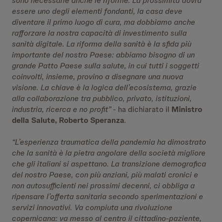
sono necessarie anche le riforme. La prossimità dovrà
essere uno degli elementi fondanti, la casa deve
diventare il primo luogo di cura, ma dobbiamo anche
rafforzare la nostra capacità di investimento sulla
sanità digitale. La riforma della sanità è la sfida più
importante del nostro Paese: abbiamo bisogno di un
grande Patto Paese sulla salute, in cui tutti i soggetti
coinvolti, insieme, provino a disegnare una nuova
visione. La chiave è la logica dell’ecosistema, grazie
alla collaborazione tra pubblico, privato, istituzioni,
industria, ricerca e no profit” -
ha dichiarato il
Ministro
della Salute, Roberto Speranza
.
“L’esperienza traumatica della pandemia ha dimostrato
che la sanità è la pietra angolare della società migliore
che gli italiani si aspettano. La transizione demografica
del nostro Paese, con più anziani, più malati cronici e
non autosufficienti nei prossimi decenni, ci obbliga a
ripensare l’offerta sanitaria secondo sperimentazioni e
servizi innovativi. Va compiuta una rivoluzione
copernicana: va messo al centro il cittadino-paziente,