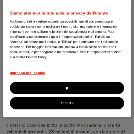
sistema salute hanno individuato come fondamentali.
Il periodo di emergenza pandemica, infatti, ha mostrato
Siamo attenti alla tutela della privacy dell'utente
la centralità della Salute come bene universale e
Vogliamo offrirti la migliore esperienza possibile, quindi vorremmo usare i
l’importanza fondamentale del nostro Servizio Sanitario
cookie per sapere come migliorare il nostro sito, mantenere le informazioni
importanti per te e abilitare le funzioni dei social media e gli annunci. Puoi
Nazionale, mettendo però in evidenza anche diverse
modificare le tue preferenze qui o in "Impostazioni cookie". Fai clic su
aree su cui intervenire. Si apre ora l’opportunità storica
"Accetta" se accetti tutti i cookie, o "Rifiuta" per continuare con i soli cookie
di ridefinire la Sanità del domani, con l’obbligo di
necessari. Per maggiori informazioni (inclusa la condivisione dei dati con i
sfruttare al meglio l’iniezione di risorse economiche in
nostri partner) o per scegliere le tue preferenze, vedi le "Impostazioni cookie"
e la nostra Privacy Policy.
arrivo: solo nel 2020 sono stati attivati 5,6 miliardi di
euro e nel
Pnrr
sono circa
20 i miliardi
di euro resi
disponibili.
Impostazioni cookie
Un Paese che invecchia ha bisogno di più Salute
µ
Poter fronteggiare con soluzioni efficaci i tre fronti di
Accetta
acuzie, cronicità ed emergenze
: è questa la sfida a cui
ci troviamo davanti.
I dati indicano che in Italia al 2040 ci saranno oltre
19
milioni di anziani
e
28 milioni di cronici
, con incrementi