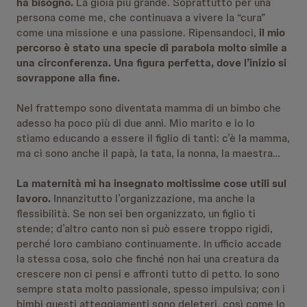
ha bisogno.
La gioia più grande. Soprattutto per una
persona come me, che continuava a vivere la “cura”
come una missione e una passione. Ripensandoci,
il mio
percorso è stato una specie di parabola molto simile a
una circonferenza. Una figura perfetta, dove l’inizio si
sovrappone alla fine.
Nel frattempo sono diventata mamma di un bimbo che
adesso ha poco più di due anni. Mio marito e io lo
stiamo educando a essere il figlio di tanti: c’è la mamma,
ma ci sono anche il papà, la tata, la nonna, la maestra…
La maternità mi ha insegnato moltissime cose utili sul
lavoro.
Innanzitutto l’organizzazione, ma anche la
flessibilità. Se non sei ben organizzato, un figlio ti
stende; d’altro canto non si può essere troppo rigidi,
perché loro cambiano continuamente. In ufficio accade
la stessa cosa, solo che finché non hai una creatura da
crescere non ci pensi e affronti tutto di petto. Io sono
sempre stata molto passionale, spesso impulsiva; con i
bimbi questi atteggiamenti sono deleteri, così come lo