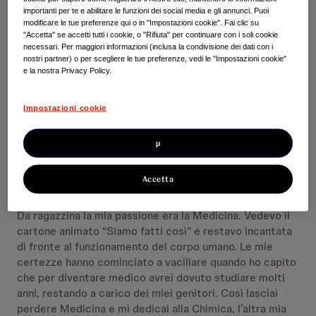
importanti per te e abilitare le funzioni dei social media e gli annunci. Puoi
modificare le tue preferenze qui o in "Impostazioni cookie". Fai clic su
"Accetta" se accetti tutti i cookie, o "Rifiuta" per continuare con i soli cookie
necessari. Per maggiori informazioni (inclusa la condivisione dei dati con i
nostri partner) o per scegliere le tue preferenze, vedi le "Impostazioni cookie"
e la nostra Privacy Policy.
Impostazioni cookie
µ
Accetta
Da ragazzina la mia passione era la Medicina. Vedevo il
cartone animato “Siamo fatti così” e restavo incantata
di fronte al funzionamento del corpo umano. Le mie
certezze hanno cominciato a vacillare quando ho capito
che per diventare medico avrei dovuto studiare molti
anni, restando a carico dei miei genitori. Così lasciai
perdere Medicina e mi dedicai alla Chimica, l’altra mia