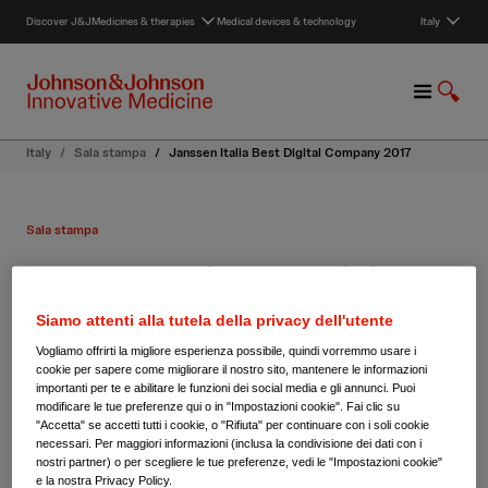
S
Discover J&J
Medicines & therapies
Medical devices & technology
Italy
k
i
p
M
S
t
e
h
o
n
o
c
Italy
/
Sala stampa
/
Janssen Italia Best Digital Company 2017
u
w
o
S
n
e
t
Sala stampa
a
e
r
n
Janssen Italia Best Digital
c
t
h
Company 2017
Siamo attenti alla tutela della privacy dell'utente
Vogliamo offrirti la migliore esperienza possibile, quindi vorremmo usare i
cookie per sapere come migliorare il nostro sito, mantenere le informazioni
importanti per te e abilitare le funzioni dei social media e gli annunci. Puoi
modificare le tue preferenze qui o in "Impostazioni cookie". Fai clic su
"Accetta" se accetti tutti i cookie, o "Rifiuta" per continuare con i soli cookie
necessari. Per maggiori informazioni (inclusa la condivisione dei dati con i
nostri partner) o per scegliere le tue preferenze, vedi le "Impostazioni cookie"
e la nostra Privacy Policy.