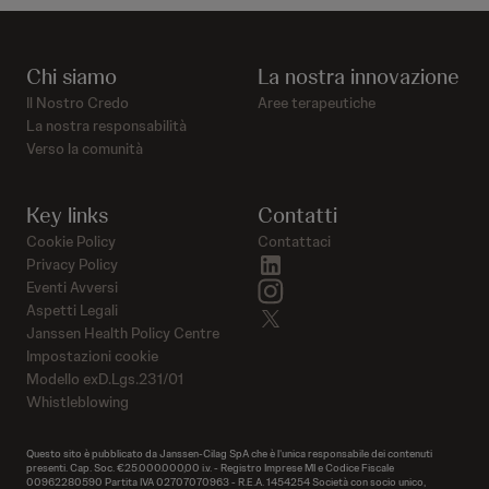
Chi siamo
La nostra innovazione
Il Nostro Credo
Aree terapeutiche
La nostra responsabilità
Verso la comunità
Key links
Contatti
Cookie Policy
Contattaci
linkedin
Privacy Policy
instagram
Eventi Avversi
Aspetti Legali
twitter
Janssen Health Policy Centre
Impostazioni cookie
Modello exD.Lgs.231/01
Whistleblowing
Questo sito è pubblicato da Janssen-Cilag SpA che è l’unica responsabile dei contenuti
presenti. Cap. Soc. €25.000.000,00 i.v. - Registro Imprese MI e Codice Fiscale
00962280590 Partita IVA 02707070963 - R.E.A. 1454254 Società con socio unico,