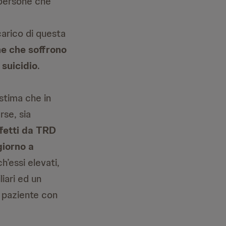
 persone che
carico di questa
ne che soffrono
 suicidio
.
stima che in
rse, sia
affetti da TRD
giorno a
h’essi elevati,
iari ed un
r paziente con