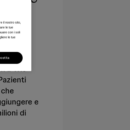
 il nostro sito,
are le tue
nuare con i soli
liere le tue
ccetta
n il Trio
Pazienti
a che
ggiungere e
ilioni di