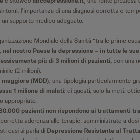
e
e sitoweb
abcdepressione.it
) una fonte preziosa 
i sintomi, l’importanza di una diagnosi corretta e temp
di un supporto medico adeguato.
ganizzazione Mondiale della Sanità “tra le prime cause
”,
nel nostro Paese la depressione – in tutte le su
ssivamente più di 3 milioni di pazienti,
con una n
nile (2 milioni).
e maggiore (MDD)
, una tipologia particolarmente gr
essa 1 milione di malati
: di questi, solo la metà ott
o appropriato.
 130.000 pazienti
non rispondono ai trattamenti tra
corretta aderenza alle terapie, somministrate a dosi
ti casi si parla di
Depressione Resistente al Trat