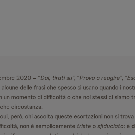
tembre 2020 – “
Dai, tirati su
”, “
Prova a reagire
”, “
Es
 alcune delle frasi che spesso si usano quando i nostri
in un momento di difficoltà o che noi stessi ci siamo t
alche circostanza.
 cui, però, chi ascolta queste esortazioni non si trova
ficoltà, non è semplicemente
triste
o
sfiduciato
: è
d