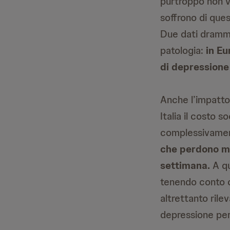
purtroppo non v
soffrono di que
Due dati drammat
patologia:
in E
di depressione
Anche l’impatto
Italia il costo s
complessivamen
che perdono
m
settimana.
A qu
tenendo conto c
altrettanto rile
depressione per 