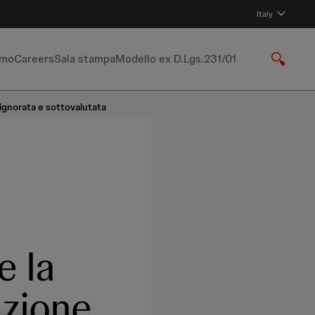
Italy
amo
Careers
Sala stampa
Modello ex D.Lgs.231/01
S
h
o
 ignorata e sottovalutata
w
S
e
a
r
c
h
e la
azione