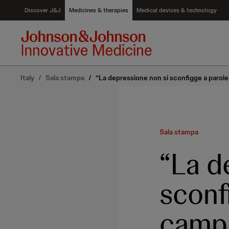
S
Discover J&J
Medicines & therapies
Medical devices & technology
k
i
p
t
o
c
Italy
/
Sala stampa
/
“La depressione non si sconfigge a parole
o
n
t
e
n
Sala stampa
t
“La d
sconf
campa