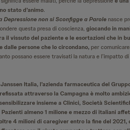
significa essere malati, perché la depressione
è una 
uno stato d’animo
.
a Depressione non si Sconfigge a Parole
nasce pro
ffondere questa presa di coscienza,
giocando in mani
ra il vissuto del paziente e le esortazioni che in 
e dalle persone che lo circondano,
per comunicare
nto possano essere travisati la natura e l’impatto d
e Janssen Italia, l’azienda farmaceutica del Grup
prefissata attraverso la Campagna è molto ambizi
ensibilizzare insieme a Clinici, Società Scientific
 Pazienti almeno 1 milione e mezzo di italiani affet
ltre 4 milioni di caregiver entro la fine del 2021, 