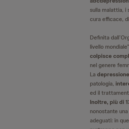
abcdepression
sulla malattia, 
cura efficace, 
Definita dall’Or
livello mondiale
colpisce comple
nel genere femmi
La
depression
patologia,
inter
ed il trattament
Inoltre, più di
nonostante una 
adeguati: in ques