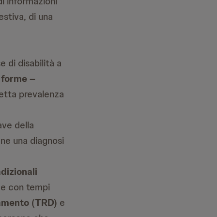
di informazioni
estiva, di una
 di disabilità a
e forme –
etta prevalenza
ave della
iene una diagnosi
dizionali
 e con tempi
tamento (TRD)
e