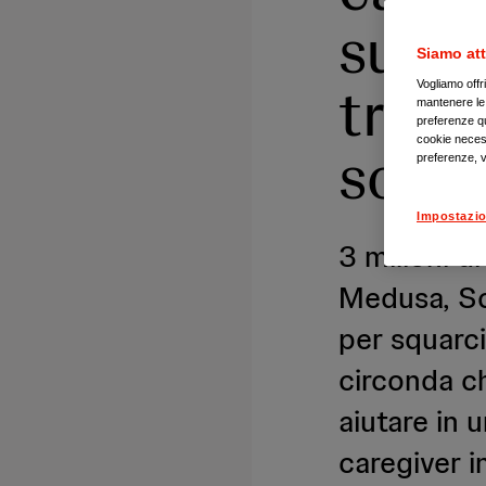
su un
Siamo att
tropp
Vogliamo offr
mantenere le i
preferenze qui
cookie necess
sotto
preferenze, v
Impostazio
3 milioni di
Medusa, Soc
per squarci
circonda ch
aiutare in u
caregiver in