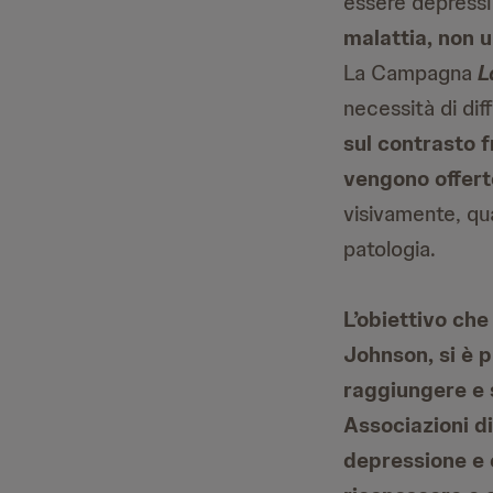
essere depressi 
malattia, non 
La Campagna
L
necessità di di
sul contrasto f
vengono offert
visivamente, qua
patologia.
L’obiettivo ch
Johnson, si è 
raggiungere e s
Associazioni di
depressione e o