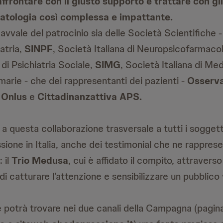
ffrontare con il giusto supporto e trattare con gl
atologia così complessa e impattante.
avvale del patrocinio sia delle Società Scientifiche 
iatria,
SINPF
, Società Italiana di Neuropsicofarmaco
 di Psichiatria Sociale,
SIMG
, Società Italiana di Me
marie - che dei rappresentanti dei pazienti -
Osserv
a Onlus
e
Cittadinanzattiva APS.
i a questa collaborazione trasversale a tutti i soggetti
ssione in Italia, anche dei testimonial che ne rappre
: il
Trio Medusa
, cui è affidato il compito, attraverso 
di catturare l’attenzione e sensibilizzare un pubblico
 potrà trovare nei due canali della Campagna (pagi