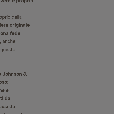
vera e propria
prio dalla
era originale
buona fede
, anche
i questa
po Johnson &
oso:
he e
ti da
così da