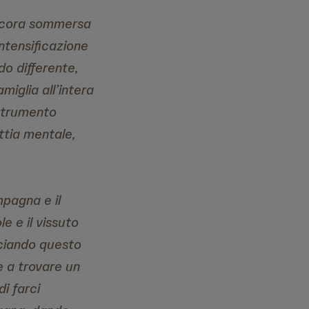
ncora sommersa
ntensificazione
o differente,
miglia all’intera
 strumento
ttia mentale,
mpagna e il
e e il vissuto
cciando questo
e a trovare un
i farci