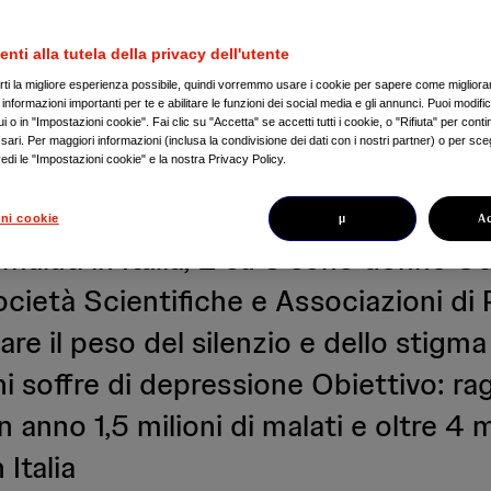
a patologia ancora
enti alla tutela della privacy dell'utente
o ignorata e
irti la migliore esperienza possibile, quindi vorremmo usare i cookie per sapere come migliorare
nformazioni importanti per te e abilitare le funzioni dei social media e gli annunci. Puoi modific
 o in "Impostazioni cookie". Fai clic su "Accetta" se accetti tutti i cookie, o "Rifiuta" per conti
ari. Per maggiori informazioni (inclusa la condivisione dei dati con i nostri partner) o per sceg
valutata
edi le "Impostazioni cookie" e la nostra Privacy Policy.
µ
A
ni cookie
 malati in Italia, 2 su 3 sono donne Co
ietà Scientifiche e Associazioni di 
are il peso del silenzio e dello stigm
i soffre di depressione Obiettivo: ra
n anno 1,5 milioni di malati e oltre 4 m
 Italia