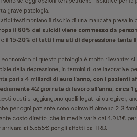
i sono ad oggi opzioni terapeutiche risolutive per le
sta grave patologia.
ici testimoniano il rischio di una mancata presa in 
uropa
il 60% dei suicidi viene commesso da perso
e il
15-20% di tutti i malati di depressione tenta il
 economico di questa patologia è molto rilevante: si 
ociale della depressione, in termini di ore lavorative pe
te pari a
4 miliardi di euro l’anno, con i pazienti 
ediamente 42 giornate di lavoro all’anno, circa 1 
esti costi si aggiungono quelli legati ai caregiver, anc
he per ogni paziente sono coinvolti almeno 2-3 famil
vante costo diretto, che in media varia dai 4.913€ pe
arrivare ai 5.555€ per gli affetti da TRD.