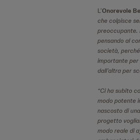
L’
Onorevole Be
che colpisce se
preoccupante. È
pensando al cont
società, perché
importante per 
dall’altra per s
“Ci ha subito co
modo potente in 
nascosto di una
progetto voglia
modo reale di af