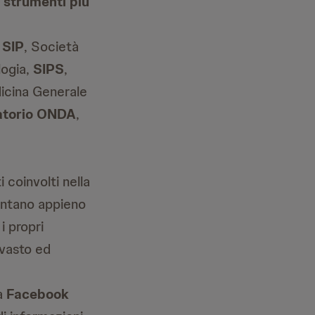
i strumenti più
-
SIP
, Società
logia,
SIPS
,
dicina Generale
atorio ONDA
,
 coinvolti nella
sentano appieno
i propri
 vasto ed
na
Facebook