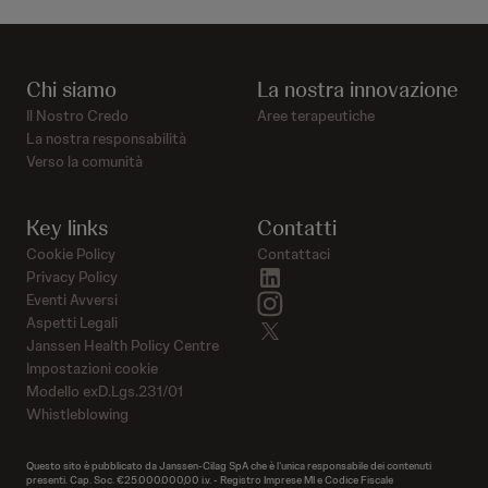
Chi siamo
La nostra innovazione
Il Nostro Credo
Aree terapeutiche
La nostra responsabilità
Verso la comunità
Key links
Contatti
Cookie Policy
Contattaci
linkedin
Privacy Policy
instagram
Eventi Avversi
Aspetti Legali
twitter
Janssen Health Policy Centre
Impostazioni cookie
Modello exD.Lgs.231/01
Whistleblowing
Questo sito è pubblicato da Janssen-Cilag SpA che è l’unica responsabile dei contenuti
presenti. Cap. Soc. €25.000.000,00 i.v. - Registro Imprese MI e Codice Fiscale