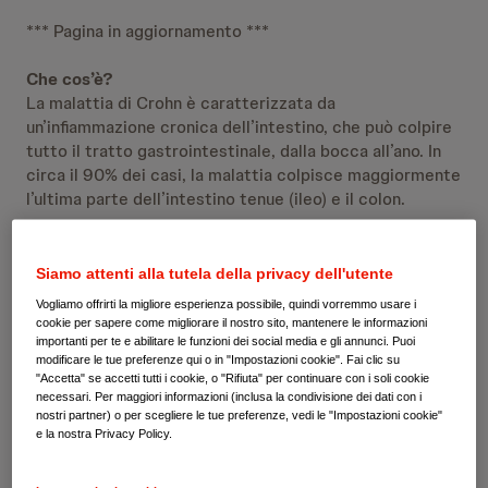
*** Pagina in aggiornamento ***
Che cos’è?
La malattia di Crohn è caratterizzata da
un’infiammazione cronica dell’intestino, che può colpire
tutto il tratto gastrointestinale, dalla bocca all’ano. In
circa il 90% dei casi, la malattia colpisce maggiormente
l’ultima parte dell’intestino tenue (ileo) e il colon.
La malattia di Crohn, che rientra nel novero delle
malattie infiammatorie croniche dell’intestino (IBD), è
Siamo attenti alla tutela della privacy dell'utente
caratterizzata da un’errata risposta del sistema
Vogliamo offrirti la migliore esperienza possibile, quindi vorremmo usare i
immunitario al cibo, ai batteri e ad altre entità che
cookie per sapere come migliorare il nostro sito, mantenere le informazioni
vengono erroneamente scambiate per sostanze
importanti per te e abilitare le funzioni dei social media e gli annunci. Puoi
modificare le tue preferenze qui o in "Impostazioni cookie". Fai clic su
estranee. Le aree colpite dall’infiammazione sono
"Accetta" se accetti tutti i cookie, o "Rifiuta" per continuare con i soli cookie
spesso irregolari e collocate tra parti di intestino sano.
necessari. Per maggiori informazioni (inclusa la condivisione dei dati con i
nostri partner) o per scegliere le tue preferenze, vedi le "Impostazioni cookie"
e la nostra Privacy Policy.
La malattia di Crohn può colpire le persone in modi
diversi ed essere associata a numerose comorbidità
fisiche e psicologiche come la depressione, lo stress,