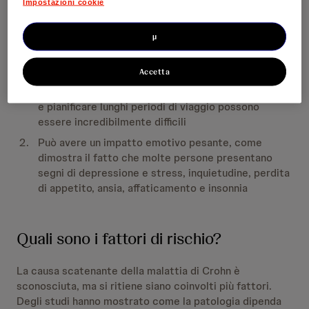
Impostazioni cookie
l’anemia e il cancro colorettale.
µ
La malattia di Crohn può impattare sulla qualità di vita
di un paziente in modo significativo:
Accetta
Attività quotidiane come trovare un bagno pubblico
e pianificare lunghi periodi di viaggio possono
essere incredibilmente difficili
Può avere un impatto emotivo pesante, come
dimostra il fatto che molte persone presentano
segni di depressione e stress, inquietudine, perdita
di appetito, ansia, affaticamento e insonnia
Quali sono i fattori di rischio?
La causa scatenante della malattia di Crohn è
sconosciuta, ma si ritiene siano coinvolti più fattori.
Degli studi hanno mostrato come la patologia dipenda