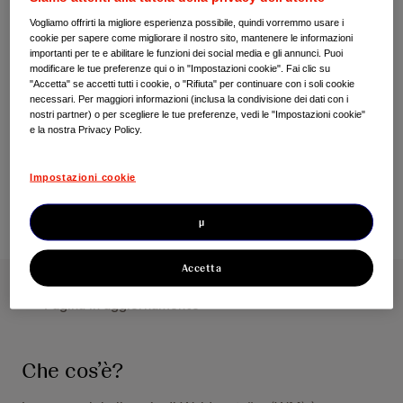
Vogliamo offrirti la migliore esperienza possibile, quindi vorremmo usare i
cookie per sapere come migliorare il nostro sito, mantenere le informazioni
Malattie delle cellule B - OLD
importanti per te e abilitare le funzioni dei social media e gli annunci. Puoi
modificare le tue preferenze qui o in "Impostazioni cookie". Fai clic su
Macroglobulinemia di
"Accetta" se accetti tutti i cookie, o "Rifiuta" per continuare con i soli cookie
necessari. Per maggiori informazioni (inclusa la condivisione dei dati con i
Waldenström (WM)
nostri partner) o per scegliere le tue preferenze, vedi le "Impostazioni cookie"
e la nostra Privacy Policy.
Impostazioni cookie
µ
Accetta
*** Pagina in aggiornamento ***
Che cos’è?