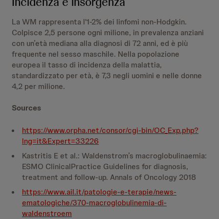
Incidenza e insorgenza
La WM rappresenta l'1-2% dei linfomi non-Hodgkin.
Colpisce 2,5 persone ogni milione, in prevalenza anziani
con un’età mediana alla diagnosi di 72 anni, ed è più
frequente nel sesso maschile. Nella popolazione
europea il tasso di incidenza della malattia,
standardizzato per età, è 7,3 negli uomini e nelle donne
4,2 per milione.
Sources
https://www.orpha.net/consor/cgi-bin/OC_Exp.php?
lng=it&Expert=33226
Kastritis E et al.: Waldenstrom’s macroglobulinaemia:
ESMO ClinicalPractice Guidelines for diagnosis,
treatment and follow-up. Annals of Oncology 2018
https://www.ail.it/patologie-e-terapie/news-
ematologiche/370-macroglobulinemia-di-
waldenstroem