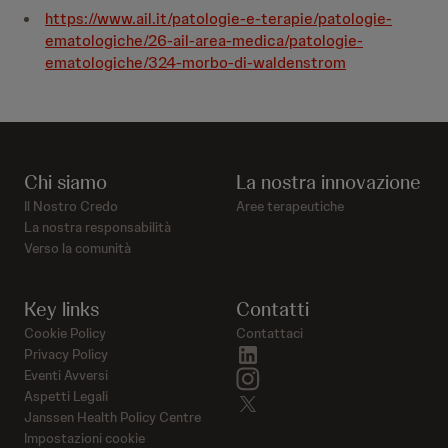
https://www.ail.it/patologie-e-terapie/patologie-
ematologiche/26-ail-area-medica/patologie-
ematologiche/324-morbo-di-waldenstrom
Chi siamo
La nostra innovazione
Il Nostro Credo
Aree terapeutiche
La nostra responsabilità
Verso la comunità
Key links
Contatti
Cookie Policy
Contattaci
linkedin
Privacy Policy
instagram
Eventi Avversi
Aspetti Legali
twitter
Janssen Health Policy Centre
Impostazioni cookie