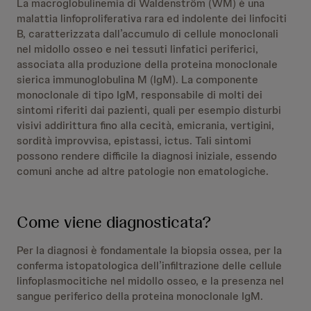
La macroglobulinemia di Waldenström (WM) è una
malattia linfoproliferativa rara ed indolente dei linfociti
B, caratterizzata dall’accumulo di cellule monoclonali
nel midollo osseo e nei tessuti linfatici periferici,
associata alla produzione della proteina monoclonale
sierica immunoglobulina M (IgM). La componente
monoclonale di tipo IgM, responsabile di molti dei
sintomi riferiti dai pazienti, quali per esempio disturbi
visivi addirittura fino alla cecità, emicrania, vertigini,
sordità improvvisa, epistassi, ictus. Tali sintomi
possono rendere difficile la diagnosi iniziale, essendo
comuni anche ad altre patologie non ematologiche.
Come viene diagnosticata?
Per la diagnosi è fondamentale la biopsia ossea, per la
conferma istopatologica dell’infiltrazione delle cellule
linfoplasmocitiche nel midollo osseo, e la presenza nel
sangue periferico della proteina monoclonale IgM.