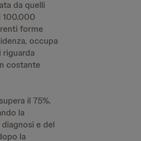
ta da quelli
ni 100.000
erenti forme
ncidenza, occupa
i riguarda
in costante
supera il 75%.
ando la
 diagnosi e del
dopo la