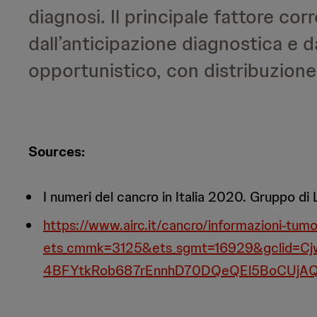
diagnosi. Il principale fattore co
dall’anticipazione diagnostica e d
opportunistico, con distribuzione
Sources:
I numeri del cancro in Italia 2020. Gruppo
https://www.airc.it/cancro/informazioni-tumo
ets_cmmk=3125&ets_sgmt=16929&gclid=
4BFYtkRob687rEnnhD70DQeQEl5BoCUjA