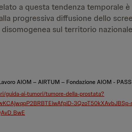
rrelato a questa tendenza temporale è
alla progressiva diffusione dello scre
 disomogenea sul territorio nazionale
 di Lavoro AIOM – AIRTUM – Fondazione AIOM - PAS
ri/guida-ai-tumori/tumore-della-prostata?
CjwKCAjwqpP2BRBTEiwAfpiD-3QzoT50kXAvbJBSp-
QAvD_BwE