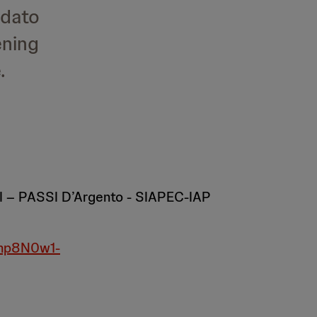
 dato
ening
.
SI – PASSI D’Argento - SIAPEC-IAP
np8N0w1-