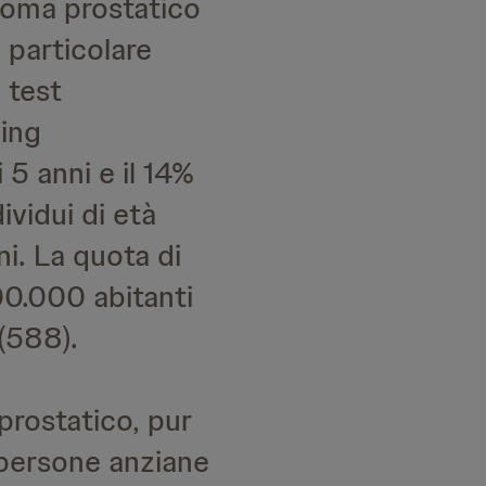
inoma prostatico
 particolare
 test
ning
5 anni e il 14%
ividui di età
ni. La quota di
00.000 abitanti
 (588).
prostatico, pur
 persone anziane