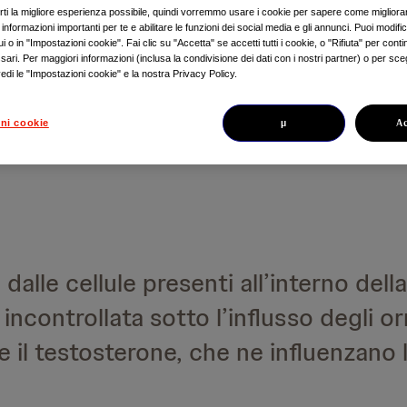
 può ingrossarsi fino a dare disturbi 
irti la migliore esperienza possibile, quindi vorremmo usare i cookie per sapere come migliorare
nformazioni importanti per te e abilitare le funzioni dei social media e gli annunci. Puoi modific
olpiscono la prostata sono molto com
 o in "Impostazioni cookie". Fai clic su "Accetta" se accetti tutti i cookie, o "Rifiuta" per conti
ari. Per maggiori informazioni (inclusa la condivisione dei dati con i nostri partner) o per sceg
 parte benigne. Spesso però si prese
edi le "Impostazioni cookie" e la nostra Privacy Policy.
fusi con quelli del tumorei e propri
µ
A
ni cookie
 differenziale.
 dalle cellule presenti all’interno dell
ncontrollata sotto l’influsso degli or
e il testosterone, che ne influenzano l