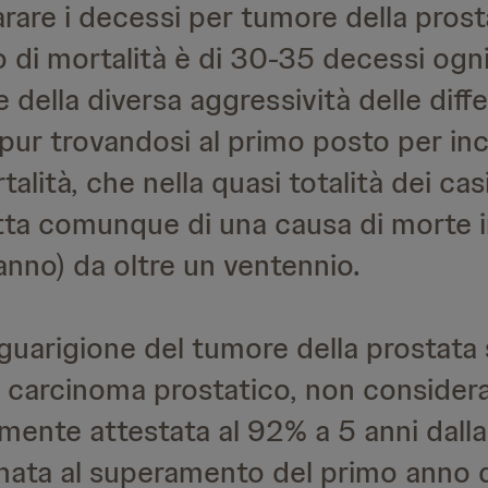
re i decessi per tumore della prosta
so di mortalità è di 30-35 decessi og
e della diversa aggressività delle diff
, pur trovandosi al primo posto per i
talità, che nella quasi totalità dei cas
atta comunque di una causa di morte 
nno) da oltre un ventennio.
uarigione del tumore della prostata 
n carcinoma prostatico, non consider
lmente attestata al 92% a 5 anni dalla
onata al superamento del primo anno 