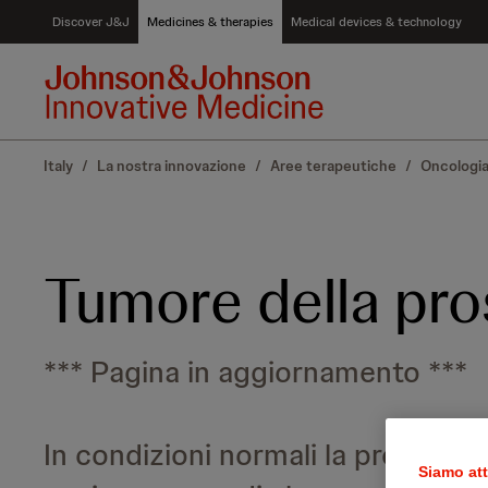
S
Discover J&J
Medicines & therapies
Medical devices & technology
k
i
p
t
o
c
Italy
/
La nostra innovazione
/
Aree terapeutiche
/
Oncologi
o
n
t
e
n
Tumore della pro
t
*** Pagina in aggiornamento ***
In condizioni normali la prostata 
Siamo att