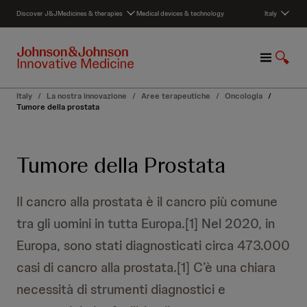
S
Discover J&J
Medicines & therapies
Medical devices & technology
Italy
k
i
p
M
S
t
e
h
o
n
o
c
Italy
/
La nostra innovazione
/
Aree terapeutiche
/
Oncologia
/
u
w
o
Tumore della prostata
S
n
e
t
a
e
Tumore della Prostata
r
n
c
t
h
Il cancro alla prostata è il cancro più comune
tra gli uomini in tutta Europa.[1] Nel 2020, in
Europa, sono stati diagnosticati circa 473.000
casi di cancro alla prostata.[1] C’è una chiara
necessità di strumenti diagnostici e