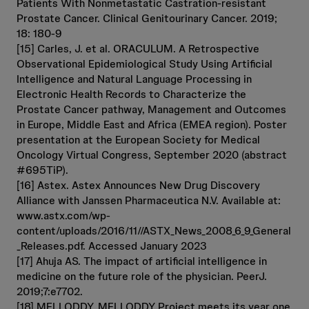
Patients With Nonmetastatic Castration-resistant
Prostate Cancer. Clinical Genitourinary Cancer. 2019;
18: 180-9
[15] Carles, J. et al. ORACULUM. A Retrospective
Observational Epidemiological Study Using Artificial
Intelligence and Natural Language Processing in
Electronic Health Records to Characterize the
Prostate Cancer pathway, Management and Outcomes
in Europe, Middle East and Africa (EMEA region). Poster
presentation at the European Society for Medical
Oncology Virtual Congress, September 2020 (abstract
#695TiP).
[16] Astex. Astex Announces New Drug Discovery
Alliance with Janssen Pharmaceutica N.V. Available at:
www.astx.com/wp-
content/uploads/2016/11//ASTX_News_2008_6_9_General
_Releases.pdf. Accessed January 2023
[17] Ahuja AS. The impact of artificial intelligence in
medicine on the future role of the physician. PeerJ.
2019;7:e7702.
[18] MELLODDY. MELLODDY Project meets its year one