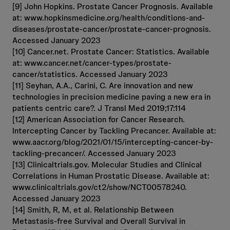
[9] John Hopkins. Prostate Cancer Prognosis. Available
at: www.hopkinsmedicine.org/health/conditions-and-
diseases/prostate-cancer/prostate-cancer-prognosis.
Accessed January 2023
[10] Cancer.net. Prostate Cancer: Statistics. Available
at: www.cancer.net/cancer-types/prostate-
cancer/statistics. Accessed January 2023
[11] Seyhan, A.A., Carini, C. Are innovation and new
technologies in precision medicine paving a new era in
patients centric care?. J Transl Med 2019;17:114
[12] American Association for Cancer Research.
Intercepting Cancer by Tackling Precancer. Available at:
www.aacr.org/blog/2021/01/15/intercepting-cancer-by-
tackling-precancer/. Accessed January 2023
[13] Clinicaltrials.gov. Molecular Studies and Clinical
Correlations in Human Prostatic Disease. Available at:
www.clinicaltrials.gov/ct2/show/NCT00578240.
Accessed January 2023
[14] Smith, R, M, et al. Relationship Between
Metastasis-free Survival and Overall Survival in