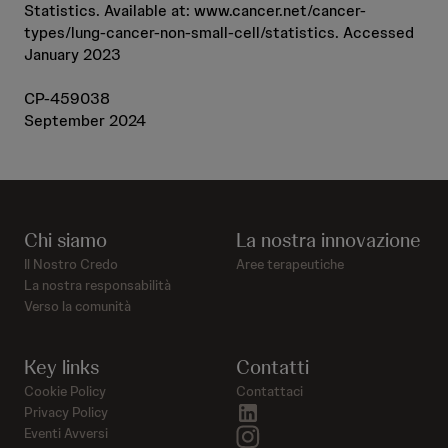
Statistics. Available at: www.cancer.net/cancer-
types/lung-cancer-non-small-cell/statistics. Accessed
January 2023
CP-459038
September 2024
Chi siamo
La nostra innovazione
Il Nostro Credo
Aree terapeutiche
La nostra responsabilità
Verso la comunità
Key links
Contatti
Cookie Policy
Contattaci
linkedin
Privacy Policy
instagram
Eventi Avversi