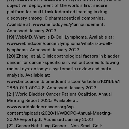
objective: deployment of the world’s first secure
platform for multi-task federated learning in drug
discovery among 10 pharmaceutical companies.
Available at: www.melloddy.eu/y1announcement.
Accessed January 2023
[19] WebMD. What Is B-Cell Lymphoma. Available at:
www.webmd.com/cancer/lymphoma/what-is-b-cell-
lymphoma. Accessed January 2023
[20] Zhang, et al. Clinicopathological factors in bladder
cancer for cancer-specific survival outcomes following
radical cystectomy: a systematic review and meta-
analysis. Available at:
www.bmccancer.biomedcentral.com/articles/10.1186/s1
2885-019-5924-6. Accessed January 2023
[21] World Bladder Cancer Patient Coalition. Annual
Meeting Report 2020. Available at:
www.worldbladdercancer.org/wp-
content/uploads/2020/11/WBCPC-Annual-Meeting-
2020-Report.pdf. Accessed January 2023
[22] Cancer.Net. Lung Cancer - Non-Small Cell: