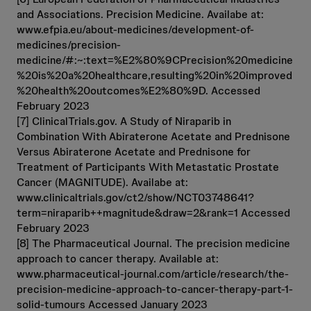
and Associations. Precision Medicine. Availabe at:
www.efpia.eu/about-medicines/development-of-
medicines/precision-
medicine/#:~:text=%E2%80%9CPrecision%20medicine
%20is%20a%20healthcare,resulting%20in%20improved
%20health%20outcomes%E2%80%9D. Accessed
February 2023
[7] ClinicalTrials.gov. A Study of Niraparib in
Combination With Abiraterone Acetate and Prednisone
Versus Abiraterone Acetate and Prednisone for
Treatment of Participants With Metastatic Prostate
Cancer (MAGNITUDE). Availabe at:
www.clinicaltrials.gov/ct2/show/NCT03748641?
term=niraparib++magnitude&draw=2&rank=1 Accessed
February 2023
[8] The Pharmaceutical Journal. The precision medicine
approach to cancer therapy. Available at:
www.pharmaceutical-journal.com/article/research/the-
precision-medicine-approach-to-cancer-therapy-part-1-
solid-tumours Accessed January 2023