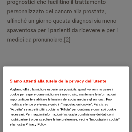
prognostici che facilitino il trattamento
personalizzato del cancro alla prostata,
affinché un giorno questa diagnosi sia meno
spaventosa per i pazienti da ricevere e per i
medici da pronunciare.[2]
Siamo attenti alla tutela della privacy dell'utente
Vogliamo offrirti la migliore esperienza possibile, quindi vorremmo usare i
cookie per sapere come migliorare il nostro sito, mantenere le informazioni
importanti per te e abilitare le funzioni dei social media e gli annunci. Puoi
modificare le tue preferenze qui o in "Impostazioni cookie". Fai clic su
"Accetta" se accetti tutti i cookie, o "Rifiuta" per continuare con i soli cookie
necessari. Per maggiori informazioni (inclusa la condivisione dei dati con i
nostri partner) o per scegliere le tue preferenze, vedi le "Impostazioni cookie"
e la nostra Privacy Policy.