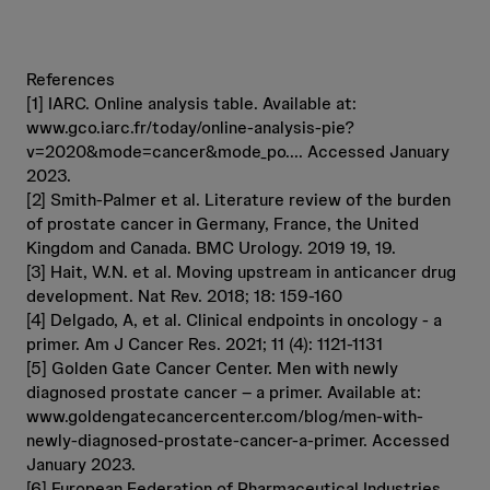
References
[1] IARC. Online analysis table. Available at:
www.gco.iarc.fr/today/online-analysis-pie?
v=2020&mode=cancer&mode_po.... Accessed January
2023.
[2] Smith-Palmer et al. Literature review of the burden
of prostate cancer in Germany, France, the United
Kingdom and Canada. BMC Urology. 2019 19, 19.
[3] Hait, W.N. et al. Moving upstream in anticancer drug
development. Nat Rev. 2018; 18: 159-160
[4] Delgado, A, et al. Clinical endpoints in oncology - a
primer. Am J Cancer Res. 2021; 11 (4): 1121-1131
[5] Golden Gate Cancer Center. Men with newly
diagnosed prostate cancer – a primer. Available at:
www.goldengatecancercenter.com/blog/men-with-
newly-diagnosed-prostate-cancer-a-primer. Accessed
January 2023.
[6] European Federation of Pharmaceutical Industries