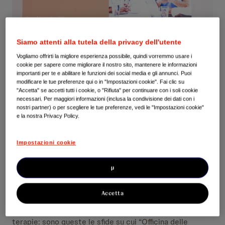
Siamo attenti alla tutela della privacy dell'utente
Vogliamo offrirti la migliore esperienza possibile, quindi vorremmo usare i
cookie per sapere come migliorare il nostro sito, mantenere le informazioni
importanti per te e abilitare le funzioni dei social media e gli annunci. Puoi
modificare le tue preferenze qui o in "Impostazioni cookie". Fai clic su
"Accetta" se accetti tutti i cookie, o "Rifiuta" per continuare con i soli cookie
necessari. Per maggiori informazioni (inclusa la condivisione dei dati con i
nostri partner) o per scegliere le tue preferenze, vedi le "Impostazioni cookie"
e la nostra Privacy Policy.
Questo progetto di ricerca applicata, presentato oggi a
Roma alla presenza di rappresentanti istituzionali e del
Impostazioni cookie
mondo sanitario, nasce in un momento di profonda
trasformazione del SSN con l’obiettivo di
colmare
µ
l’attuale gap organizzativo e professionale
che ancora
limita la piena attuazione di importanti riforme.
Accetta
Riduzione delle liste di attesa, migliore integrazione tra
ospedale e territorio, e accesso tempestivo alle
terapie: sono queste le sfide su cui “Officina delle