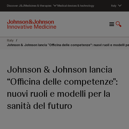
S
Discover J&J
Medicines & therapies
Medical devices & technology
Italy
k
i
p
M
S
t
e
h
o
n
o
c
Italy
/
u
w
o
Johnson & Johnson lancia “Officina delle competenze": nuovi ruoli e modelli per
S
n
e
t
a
e
Johnson & Johnson lancia
r
n
c
t
“Officina delle competenze":
h
nuovi ruoli e modelli per la
sanità del futuro