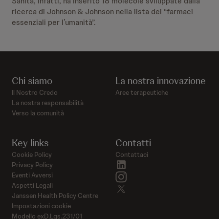
Sanità, infatti, ha inserito 18 molecole sviluppate dalla
ricerca di Johnson & Johnson nella lista dei “farmaci
essenziali per l’umanità”.
Chi siamo
La nostra innovazione
Il Nostro Credo
Aree terapeutiche
La nostra responsabilità
Verso la comunità
Key links
Contatti
Cookie Policy
Contattaci
linkedin
Privacy Policy
instagram
Eventi Avversi
Aspetti Legali
twitter
Janssen Health Policy Centre
Impostazioni cookie
Modello exD.Lgs.231/01