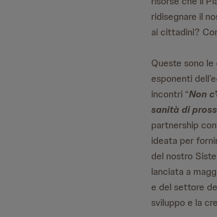
risorse che il 
ridisegnare il 
ai cittadini? Co
Queste sono le 
esponenti dell’
incontri “
Non c’
sanità di pross
partnership con 
ideata per fornir
del nostro Sist
lanciata a magg
e del settore de
sviluppo e la cr