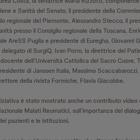
ndrea Costa, la senatrice Maria Rizzotti, componente
ene e Sanità del Senato, il presidente della Commis
lio regionale del Piemonte, Alessandro Stecco, il pre
tà presso il Consiglio regionale della Toscana, Enric
ale AreSS Puglia e presidente di Euregha, Giovanni G
 delegato di SurgiQ, Ivan Porro, la direttrice del Pa
 docente dell’Università Cattolica del Sacro Cuore, 
 presidente di Janssen Italia, Massimo Scaccabarozzi.
ettore della rivista Formiche, Flavia Giacobbe.
iniziativa è stato mostrato anche un contributo vide
azionale Malati Reumatici, sull’importanza del dialogo
i pazienti e le istituzioni.