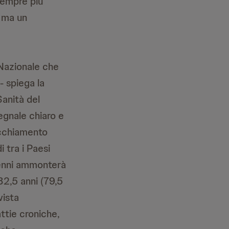
sempre più
o ma un
 Nazionale che
- spiega la
anità del
egnale chiaro e
ecchiamento
i tra i Paesi
5enni ammonterà
82,5 anni (79,5
vista
attie croniche,