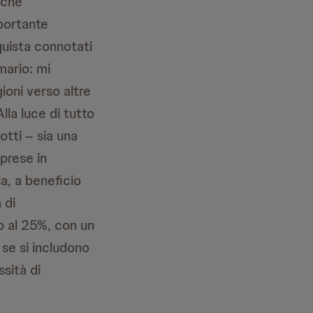
 che
portante
quista connotati
mario: mi
ioni verso altre
lla luce di tutto
tti – sia una
prese in
a, a beneficio
 di
o al 25%, con un
i se si includono
ssità di