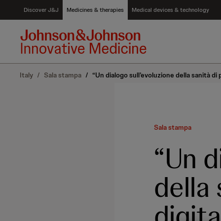
S
Discover J&J
Medicines & therapies
Medical devices & technology
k
i
p
t
o
c
Italy
/
Sala stampa
/
“Un dialogo sull’evoluzione della sanità di p
o
n
t
e
n
Sala stampa
t
“Un d
della 
digita