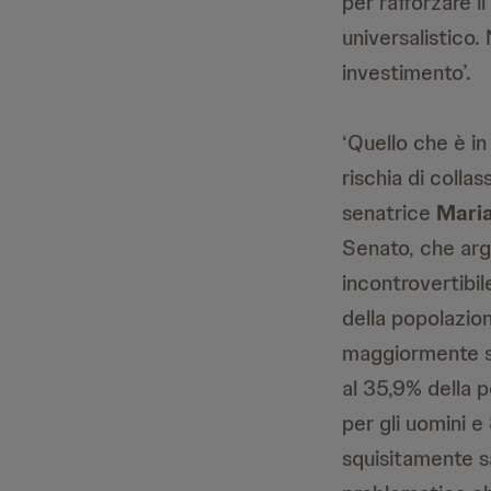
per rafforzare i
universalistico.
investimento’.
‘Quello che è in
rischia di colla
senatrice
Maria
Senato, che arg
incontrovertibi
della popolazion
maggiormente sv
al 35,9% della p
per gli uomini e
squisitamente sa