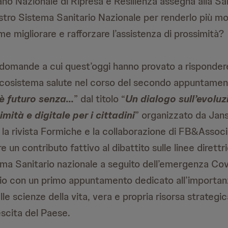
Piano Nazionale di Ripresa e Resilienza assegna alla 
nostro Sistema Sanitario Nazionale per renderlo più m
me migliorare e rafforzare l’assistenza di prossimità?
domande a cui quest’oggi hanno provato a risponder
ecosistema salute nel corso del secondo appuntament
è futuro senza…
” dal titolo “
Un dialogo sull’evoluz
imità e digitale per i cittadini
” organizzato da Janss
la rivista Formiche e la collaborazione di FB&Associat
e un contributo fattivo al dibattito sulle linee direttri
ema Sanitario nazionale a seguito dell’emergenza Covi
io con un primo appuntamento dedicato all’importanz
lle scienze della vita, vera e propria risorsa strategic
escita del Paese.