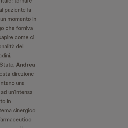
tale: tornare
al paziente la
to un momento in
go che forniva
 capire come ci
onalità del
dini. -
 Stato,
Andrea
uesta direzione
sentano una
 ad un’intensa
to in
stema sinergico
e farmaceutico