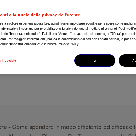
enti alla tutela della privacy dell'utente
tamento del ciclo di incontri per ai
irti la migliore esperienza possibile, quindi vorremmo usare i cookie per sapere come migliorare
e linee direttrici di sviluppo del sist
nformazioni importanti per te e abilitare le funzioni dei social media e gli annunci. Puoi modific
 o in "Impostazioni cookie". Fai clic su "Accetta" se accetti tutti i cookie, o "Rifiuta" per conti
a sanitario nazionale dopo la pandemi
ari. Per maggiori informazioni (inclusa la condivisione dei dati con i nostri partner) o per sceg
edi le "Impostazioni cookie" e la nostra Privacy Policy.
µ
A
ni cookie
bre
- Come spendere in modo efficiente ed efficace i 