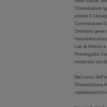
della Salute, A
Commissione Igi
presso il Consig
Commissione Sani
Direttore gener
l’amministratore
Lab di Altems e
Petrangolini, il
moderato dal dir
Nel corso dell’
l’Associazione N
rappresentanti de