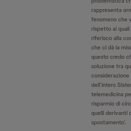
problematica ch
rappresenta orm
fenomeno che vi
rispetto ai qua
riferisco alla c
che ci dà la mis
questo credo ch
soluzione tra q
considerazione 
dell’intero Siste
telemedicina pe
risparmio di circ
quelli derivanti
spostamento’.