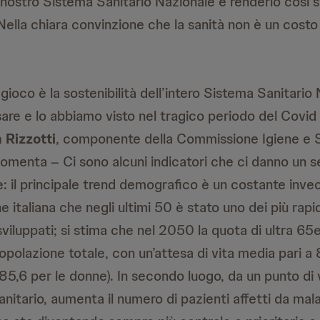
l nostro Sistema Sanitario Nazionale e renderlo così 
 Nella chiara convinzione che la sanità non è un cost
 gioco è la sostenibilità dell’intero Sistema Sanitario
ssare e lo abbiamo visto nel tragico periodo del Covid 
 Rizzotti
, componente della Commissione Igiene e S
omenta – Ci sono alcuni indicatori che ci danno un s
le: il principale trend demografico è un costante inv
e italiana che negli ultimi 50 è stato uno dei più rapid
iluppati; si stima che nel 2050 la quota di ultra 6
opolazione totale, con un’attesa di vita media pari a 
 85,6 per le donne). In secondo luogo, da un punto di 
nitario, aumenta il numero di pazienti affetti da mal