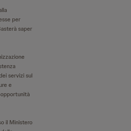
lla
messe per
 Basterà saper
nizzazione
istenza
ei servizi sul
cure e
e opportunità
o il Ministero