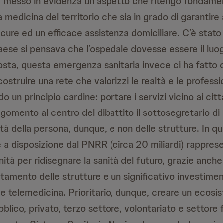
 messo in evidenza un aspetto che ritengo fondamen
a medicina del territorio che sia in grado di garantire 
 cure ed un efficace assistenza domiciliare. C’è sta
Paese si pensava che l’ospedale dovesse essere il luo
posta, questa emergenza sanitaria invece ci ha fatto
costruire una rete che valorizzi le realtà e le professi
o un principio cardine: portare i servizi vicino ai citta
argomento al centro del dibattito il sottosegretario di
ità della persona, dunque, e non delle strutture. In q
e a disposizione dal PNRR (circa 20 miliardi) rappre
tà per ridisegnare la sanità del futuro, grazie anche
ntamento delle strutture e un significativo investimen
 e telemedicina. Prioritario, dunque, creare un ecosi
bblico, privato, terzo settore, volontariato e settor