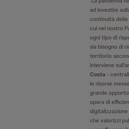
‘La pandemia ha
ad investire sull
continuità delle
cui nel nostro 
ogni tipo di ris
sia bisogno di ri
territorio second
interviene sull’
Costa
- central
le risorse mess
grande opportuni
opera di efficie
digitalizzazione
che valorizzi pu