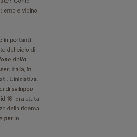
Salute? Come
oderno e vicino
e importanti
o del ciclo di
ione della
en Italia, in
i. L’iniziativa,
ci di sviluppo
d-19, era stata
a della ricerca
a per lo