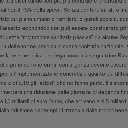
e sta diventando sempre più centrale e prioritaria e
ai ben il 75% della spesa. Senza contare un altro im
sto sul piano umano e familiare, e quindi sociale, ac
li l’assetto economico non può essere considerato pri
osiddetta “migrazione sanitaria passiva” da alcune Reg
ura dell’enorme peso sulla spesa sanitaria nazionale. A
e la telemedicina – spiega ancora la segnatrice Rizzo
uelle principali che ormai con urgenza devono essere 
per un’implementazione concreta e quanto più diffus
ma e di tutti gli “attori” che ne fanno parte. Il sistema
rmetterà una riduzione delle giornate di degenza fin
a 1,5 miliardi di euro l’anno, che arrivano a 4,5 miliard
 dalla riduzione dei tempi di attesa e dalle minori nece