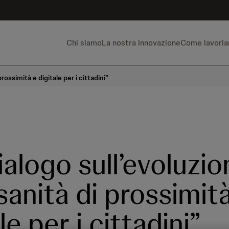
Chi siamo
La nostra innovazione
Come lavori
rossimità e digitale per i cittadini”
ialogo sull’evoluzio
sanità di prossimit
le per i cittadini”