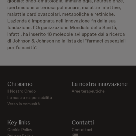
globale: onco-ematologia, immunologia, neuroscienze,
ipertensione arteriosa polmonare, malattie infettive,
malattie cardiovascolari, metaboliche e retiniche.
L’azienda è impegnata nell’innovazione fin dalla sua
fondazione: l’Organizzazione Mondiale della Sanità,
infatti, ha inserito 18 molecole sviluppate dalla ricerca
di Johnson & Johnson nella lista dei “farmaci essenziali
per l’umanità”.
Chi siamo
La nostra innovazione
Il Nostro Credo
Aree terapeutiche
La nostra responsabilità
Verso la comunità
Key links
Contatti
Cookie Policy
Contattaci
linkedin