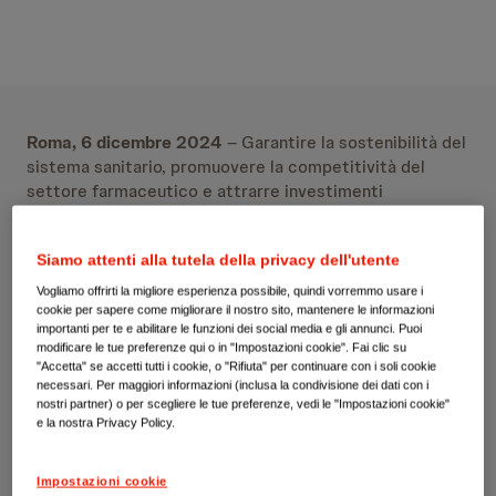
Roma, 6 dicembre 2024
– Garantire la sostenibilità del
sistema sanitario, promuovere la competitività del
settore farmaceutico e attrarre investimenti
strategici, eliminando le criticità di natura normativa
che impediscono il pieno raggiungimento del potenziale
Siamo attenti alla tutela della privacy dell'utente
del comparto farmaceutico. Questi temi sono stati al
centro dell’evento “
Payback farmaceutico:
Vogliamo offrirti la migliore esperienza possibile, quindi vorremmo usare i
sostenibilità e certezza del diritto come base per una
cookie per sapere come migliorare il nostro sito, mantenere le informazioni
importanti per te e abilitare le funzioni dei social media e gli annunci. Puoi
leale collaborazione
”, organizzato oggi da
Johnson &
modificare le tue preferenze qui o in "Impostazioni cookie". Fai clic su
Johnson Innovative Medicine
, presso il Centro Studi
"Accetta" se accetti tutti i cookie, o "Rifiuta" per continuare con i soli cookie
Americani a Roma,
con il patrocinio di Farmindustria
.
necessari. Per maggiori informazioni (inclusa la condivisione dei dati con i
nostri partner) o per scegliere le tue preferenze, vedi le "Impostazioni cookie"
e la nostra Privacy Policy.
All’evento, hanno preso parte:
Marcello Cattani
,
Presidente Farmindustria,
Emanuele Monti
, Presidente
Commissione Welfare Regione Lombardia ed Executive
Impostazioni cookie