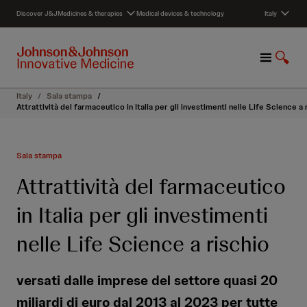
S
Discover J&J
Medicines & therapies
Medical devices & technology
Italy
k
i
p
M
S
t
e
h
o
n
o
c
Italy
/
Sala stampa
/
u
w
o
Attrattività del farmaceutico in Italia per gli investimenti nelle Life Science a 
S
n
e
t
a
e
Sala stampa
r
n
c
t
Attrattività del farmaceutico
h
in Italia per gli investimenti
nelle Life Science a rischio
versati dalle imprese del settore quasi 20
miliardi di euro dal 2013 al 2023 per tutte