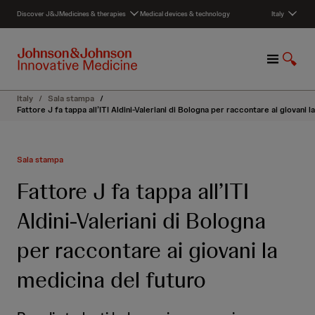
S
Discover J&J
Medicines & therapies
Medical devices & technology
Italy
k
i
p
M
S
t
e
h
o
n
o
c
Italy
/
Sala stampa
/
u
w
o
Fattore J fa tappa all’ITI Aldini-Valeriani di Bologna per raccontare ai giovani 
S
n
e
t
a
e
Sala stampa
r
n
c
t
Fattore J fa tappa all’ITI
h
Aldini-Valeriani di Bologna
per raccontare ai giovani la
medicina del futuro