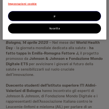
Impostazioni cookie
µ
Accetta
Bologna, 14 aprile 2025
– Nel mese del
World Health
Day
- la giornata mondiale dedicata alla salute -
ha
fatto tappa in Emilia-Romagna Fattore J,
il progetto
promosso da
Johnson & Johnson e Fondazione Mondo
Digitale ETS
per avvicinare i giovani al futuro della
salute e sensibilizzarli sul ruolo cruciale
dell’innovazione.
Duecento studenti dell’Istituto superiore ITI Aldini-
Valeriani di Bologna
hanno incontrato gli esperti di
Johnson & Johnson, di Fondazione Mondo Digitale e i
rappresentanti dell’Associazione Italiana contro le
Leucemie-linfomi e mieloma (AIL) per parlare di un