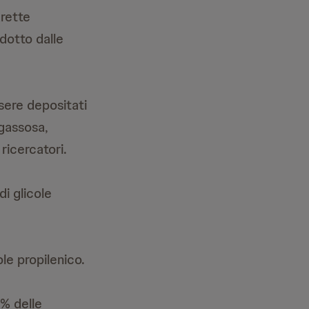
arette
ndotto dalle
ssere depositati
 gassosa,
ricercatori.
di glicole
le propilenico.
2% delle