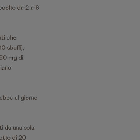
ccolto da 2 a 6
nti che
0 sbuffi),
 90 mg di
ciano
rebbe al giorno
i da una sola
etto di 20