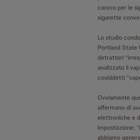
cancro per le si
sigarette conven
Lo studio condo
Portland State U
detrattori “irre
analizzato il va
cosiddetti “vape
Ovviamente ques
affermano di av
elettroniche e d
impostazione; “
abbiamo generat