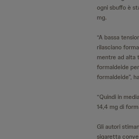
ogni sbuffo è st
mg.
“A bassa tension
rilasciano formal
mentre ad alta 
formaldeide per 
formaldeide”, ha
“Quindi in media
14,4 mg di forma
Gli autori stim
sigaretta conve