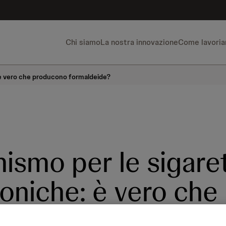
Chi siamo
La nostra innovazione
Come lavori
: è vero che producono formaldeide?
mismo per le sigare
roniche: è vero che
cono formaldeide