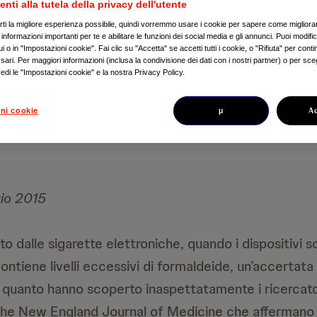
enti alla tutela della privacy dell'utente
irti la migliore esperienza possibile, quindi vorremmo usare i cookie per sapere come migliorare
nformazioni importanti per te e abilitare le funzioni dei social media e gli annunci. Puoi modific
 o in "Impostazioni cookie". Fai clic su "Accetta" se accetti tutti i cookie, o "Rifiuta" per conti
ari. Per maggiori informazioni (inclusa la condivisione dei dati con i nostri partner) o per sceg
edi le "Impostazioni cookie" e la nostra Privacy Policy.
µ
A
ni cookie
aio 2015
to dalle sigarette elettroniche, quando i dispositivi so
contiene livelli eccessivi di formaldeide, un’accertat
quanto hanno scoperto inaspettatamente i ricercator
The New England Journal of Medicine che affermano ch