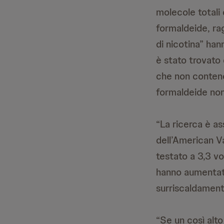
molecole totali 
formaldeide, ra
di nicotina” han
è stato trovato 
che non contene
formaldeide non 
“La ricerca è a
dell’American V
testato a 3,3 vo
hanno aumentato 
surriscaldamen
“Se un così alto