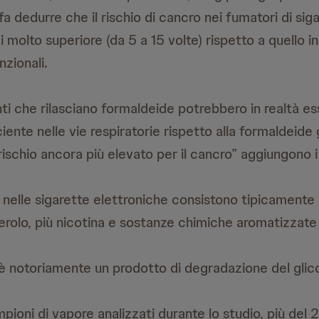
 fa dedurre che il rischio di cancro nei fumatori di sig
i molto superiore (da 5 a 15 volte) rispetto a quello i
zionali.
enti che rilasciano formaldeide potrebbero in realtà e
ciente nelle vie respiratorie rispetto alla formaldeide
schio ancora più elevato per il cancro” aggiungono i 
ati nelle sigarette elettroniche consistono tipicamente 
cerolo, più nicotina e sostanze chimiche aromatizzate
è notoriamente un prodotto di degradazione del glico
mpioni di vapore analizzati durante lo studio, più del 