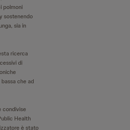
i polmoni
ey sostenendo
nga, sia in
sta ricerca
cessivi di
roniche
 a bassa che ad
e condivise
Public Health
izzatore è stato