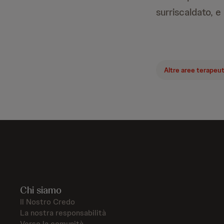
surriscaldato, e
Altre aree terapeu
Chi siamo
Il Nostro Credo
La nostra responsabilità
Verso la comunità