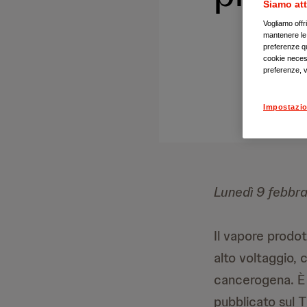
Siamo att
Vogliamo offr
mantenere le i
preferenze qui
cookie necess
preferenze, v
Impostazio
Lunedì 9 febbr
Il vapore prodot
alto voltaggio, 
cancerogena. È 
pubblicato sul 