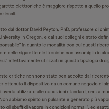
garette elettroniche è maggiore rispetto a quello pr
zionali.
tto dal dottor David Peyton, PhD, professore di chim
niversity in Oregon, e dai suoi colleghi è stato defin
sponsabile” in quanto le modalità con cui questi ricer
pore delle sigarette elettroniche non assomiglia in al
rs” effettivamente utilizzati in questa tipologia di si
te critiche non sono state ben accolte dai ricercat
er ottenuto il dispositivo da un comune negozio di si
i averlo utilizzato alle condizioni standard, senza mo
Non abbiamo spinto un pulsante e generato più vapor
o gli sbuffi di vapore in condizioni normali”, ed esa