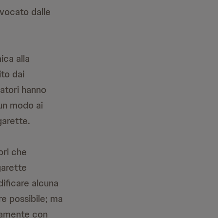
ovocato dalle
ica alla
ito dai
catori hanno
cun modo ai
garette.
ori che
garette
dificare alcuna
e possibile; ma
ttamente con