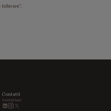
tollerare”.
Contatti
Contattaci
linkedin
instagram
twitter