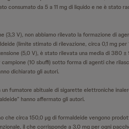
ato consumato da 5 a 11 mg di liquido e ne è stato ra
e (3,3 V), non abbiamo rilevato la formazione di age
deide (limite stimato di rilevazione, circa 0,1 mg per 1
tensione (5,0 V), è stato rilevata una media di 380 ±
campione (10 sbuffi) sotto forma di agenti che rilas
nno dichiarato gli autori.
 un fumatore abituale di sigarette elettroniche inale
ldeide” hanno affermato gli autori.
ano che circa 150,0 µg di formaldeide vengono prodott
nzionale, il che corrisponde a 3,0 mg per ogni pacch