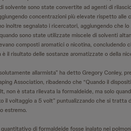
di solvente sono state convertite ad agenti di rilascio
ggiungendo concentrazioni più elevate rispetto alle 
no inoltre segnalato i ricercatori, aggiungendo che lo 
quando sono state utilizzate miscele di solventi alta
vano composti aromatici o nicotina, concludendo c
è il risultato delle sostanze aromatizzate o della nic
ssolutamente allarmista” ha detto Gregory Conley, pr
aping Association, ribadendo che “Quando il disposit
lt, non è stata rilevata la formaldeide, ma solo quando
il voltaggio a 5 volt” puntualizzando che si tratta d
to estremo.
 quantitativo di formaldeide fosse inalato nei polmon