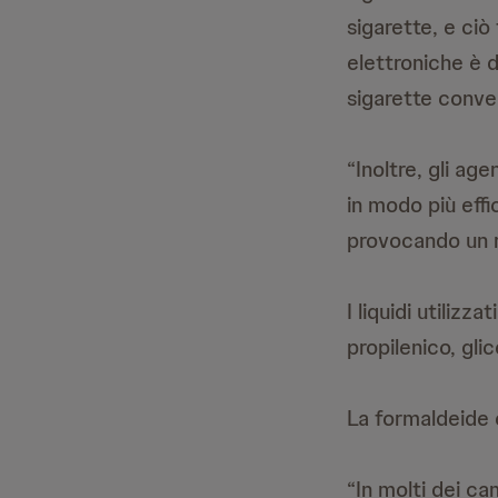
sigarette, e ciò
elettroniche è d
sigarette conven
“Inoltre, gli ag
in modo più effi
provocando un ri
I liquidi utilizz
propilenico, gli
La formaldeide 
“In molti dei ca