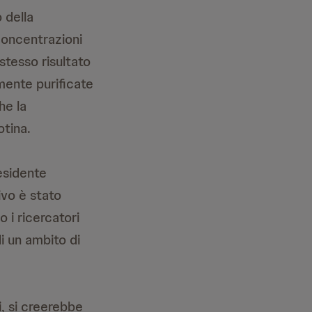
 della
concentrazioni
stesso risultato
mente purificate
he la
otina.
esidente
ivo è stato
 i ricercatori
i un ambito di
i, si creerebbe