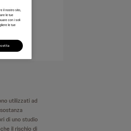
 il nostro sito,
are le tue
nuare con i soli
liere le tue
ccetta
no utilizzati ad
a sostanza
i di uno studio
e il rischio di