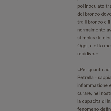
poi inoculate tr
del bronco dove 
tra il bronco e 
normalmente avvi
stimolare la cic
Oggi, a otto mes
recidive.»
«Per quanto ad 
Petrella - sappi
infiammazione e 
curare, nel nost
la capacità di i
fenomeno definit