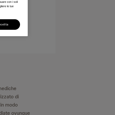
nuare con i soli
liere le tue
ccetta
 mediche
izzato di
a in modo
tudiate ovunque