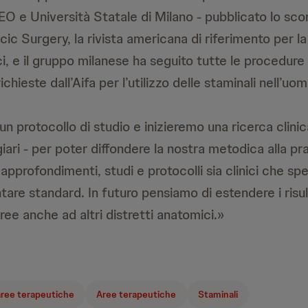
EO e Università Statale di Milano - pubblicato lo sco
ic Surgery, la rivista americana di riferimento per l
ci, e il gruppo milanese ha seguito tutte le procedure 
chieste dall’Aifa per l’utilizzo delle staminali nell’uom
 protocollo di studio e inizieremo una ricerca clinic
ri - per poter diffondere la nostra metodica alla prat
pprofondimenti, studi e protocolli sia clinici che sp
are standard. In futuro pensiamo di estendere i risul
eree anche ad altri distretti anatomici.»
aree terapeutiche
Aree terapeutiche
Staminali