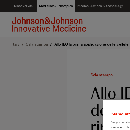
S
Discover J&J
Medicines & therapies
Medical devices & technology
k
i
p
t
o
c
Italy
/
Sala stampa
/
Allo IEO la prima applicazione delle cellule 
o
n
t
e
n
Sala stampa
t
Allo 
delle 
Siamo att
ripara
Vogliamo offr
mantenere le i