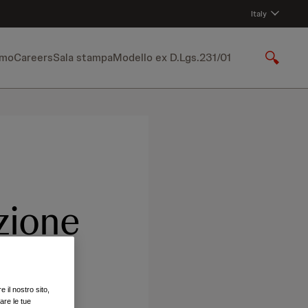
Italy
amo
Careers
Sala stampa
Modello ex D.Lgs.231/01
S
h
o
w
S
e
a
r
c
h
azione
 il nostro sito,
are le tue