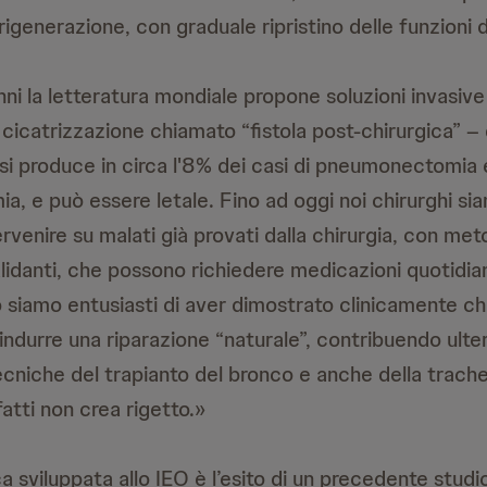
rigenerazione, con graduale ripristino delle funzioni
ni la letteratura mondiale propone soluzioni invasive p
 cicatrizzazione chiamato “fistola post-chirurgica” – 
 si produce in circa l'8% dei casi di pneumonectomia 
ia, e può essere letale. Fino ad oggi noi chirurghi si
ervenire su malati già provati dalla chirurgia, con met
alidanti, che possono richiedere medicazioni quotidi
 siamo entusiasti di aver dimostrato clinicamente che
ndurre una riparazione “naturale”, contribuendo ulte
ecniche del trapianto del bronco e anche della trachea
fatti non crea rigetto.»
ca sviluppata allo IEO è l’esito di un precedente stud