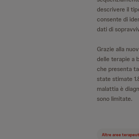
descrivere il ti
consente di iden
dati di sopravvi
Grazie alla nuov
delle terapie a 
che presenta tas
state stimate 1
malattia è diag
sono limitate.
Altre aree terapeu