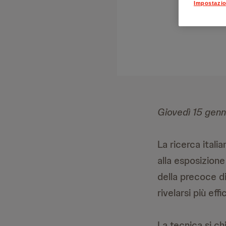
Impostazio
Giovedì 15 gen
La ricerca itali
alla esposizione
della precoce di
rivelarsi più effi
La tecnica si c