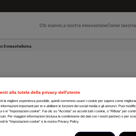
Chi siamo
La nostra innovazione
Come lavori
ro il mesotelioma
 ricerca italiana un
enti alla tutela della privacy dell'utente
irti la migliore esperienza possibile, quindi vorremmo usare i cookie per sapere come migliorare
nformazioni importanti per te e abilitare le funzioni dei social media e gli annunci. Puoi modific
i contro il mesotel
 o in "Impostazioni cookie". Fai clic su "Accetta" se accetti tutti i cookie, o "Rifiuta" per conti
ari. Per maggiori informazioni (inclusa la condivisione dei dati con i nostri partner) o per sceg
edi le "Impostazioni cookie" e la nostra Privacy Policy.