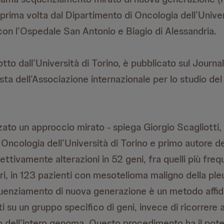
a prima volta dal Dipartimento di Oncologia dell’Univer
con l’Ospedale San Antonio e Biagio di Alessandria.
tto dall’Università di Torino, è pubblicato sul Journa
ista dell’Associazione internazionale per lo studio de
ato un approccio mirato - spiega Giorgio Scagliotti, 
Oncologia dell’Università di Torino e primo autore de
ettivamente alterazioni in 52 geni, fra quelli più fr
i, in 123 pazienti con mesotelioma maligno della pleu
quenziamento di nuova generazione è un metodo affida
i su un gruppo specifico di geni, invece di ricorrere
dell’intero genoma. Questo procedimento ha il pote