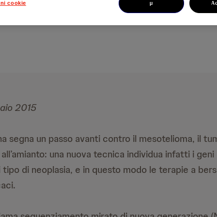
µ
A
ni cookie
naio 2015
ana segna un passo avanti contro il mesotelioma, il t
 all’amianto: una nuova tecnica individua infatti i geni
 tipo di neoplasia, e in questo modo le terapie a ber
caci.
hiama sequenziamento mirato di nuova generazione (