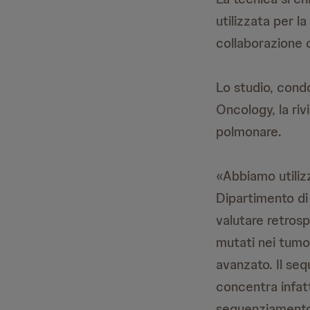
utilizzata per l
collaborazione 
Lo studio, condo
Oncology, la riv
polmonare.
«Abbiamo utilizz
Dipartimento di 
valutare retrosp
mutati nei tumor
avanzato. Il se
concentra infatt
sequenziamento 