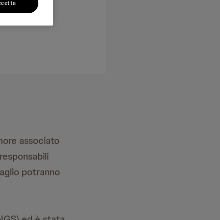
ccetta
umore associato
 responsabili
saglio potranno
NGS) ed è stata