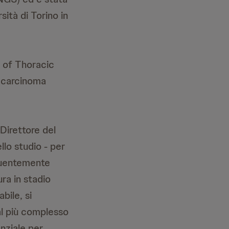
sità di Torino in
l of Thoracic
l carcinoma
Direttore del
llo studio - per
equentemente
ra in stadio
bile, si
 al più complesso
nziale per